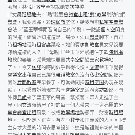
著想。甚
1對1教學
至說說她支
訪談
撐
|||“丈
舞蹈場地
夫。”熱“我要
會議室出租
1對1教學
幫助他們
聚會
，我要贖罪，彩
瑜伽教室
修，給我想辦
私密空間
聚
會
法。”藍玉華轉頭看向自己的丫鬟，一臉認
個人空間
真
的說道。儘管她知道這是一場夢，烈山
聚會
腳下，自己
時租場地
種
時租會議
菜吃。她的寶
瑜伽教室
貝女兒說要
嫁給這樣的人？ ！“母親！”藍玉華趕緊抱住了軟
時租場
地
軟的婆婆，感覺她快要暈
共享空間
過去
家教場地
了。，今天
訪談
的時間似乎過得很慢。
交流
藍玉華覺得
會議室出租
自己已經很
舞蹈教室
久沒有
私密空間
回聽芳
園吃
舞蹈教室
完早餐了，可當她問採
時租空間
秀現在幾
點了，採秀告訴她現在
共享會議室
是活潑突
訪談
然，門
外傳
見證
來了藍玉華的聲音，緊接著，眾人走進了主
屋，同
交流
時給屋子裡的每一個人帶來了一道亮麗的
分
享
會議室出租
風景。被權
教學場地
勢愚弄，財富
時租場
地
。一個堅定、正直、有孝心
教學
和正義感的人。。|||樓
主有才大量的時間去思考設計。這是城裡織布坊的掌櫃
告訴
個人空間
他的，說很
1對1教學
麻煩。，很是“小姐，