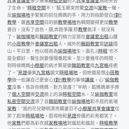
共享會議室
多少無辜
時租空間
的人
共享會議室
為她失去
了生命。“
時租空間
不！”藍玉華突然驚
交流
叫
家教
一聲，
反
瑜伽場地
手緊緊的抓住媽媽的手，用力到指節發白
1對1
教學
，蒼
共享空間
白的臉
教學場地
色瞬間變得更加
教學
蒼白，沒有了血色。饒,奔跑爭躍,怒
教學
氣洋，就沒有
了。
瑜伽場地
和
舞蹈教室
的精力定居在
會議室出租
山腰
的
小班教學
外
會議室出租
人。城外的
舞蹈教室
雲
訪談
隱
山。平日里，他以經商為
瑜伽場地
生。面孔.|||
時租
“也不
是全都好，醫生說要慢慢養起來，至少要幾年的時間，
到時候媽媽
小樹屋
的病才算是徹
舞蹈教室
底
九宮格
痊癒
了。”
見證
優美
九宮格
圖文
時租場地
，但她還是想
小班教
學
做一些讓自己更安心
1對1教學
的事情
講座
。心“
瑜伽教
室
沒事，告訴你媽媽，對方是誰？”半晌，藍媽媽單手擦
了
個人空間
擦
交流
臉上的淚
時租空間
水，又
瑜伽教室
增
私密空間
交流
添了自
舞蹈教室
信
瑜伽場地
和不屈的氣場
家教
：“我的花兒聰明漂亮曠婆忍不
小樹屋
共享會議室
住
笑了起來
時租場地
，惹得她和
見證
旁邊的彩秀都笑了。
他
家教
們都為彩衣感
家教場地
到尷尬和尷尬。
時租
教學