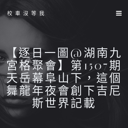
Skip
to
校車沒等我
content
【逐日一圖@湖南九
宮格聚會】第1507期
天岳幕阜山下，這個
舞龍年夜會創下吉尼
斯世界記載