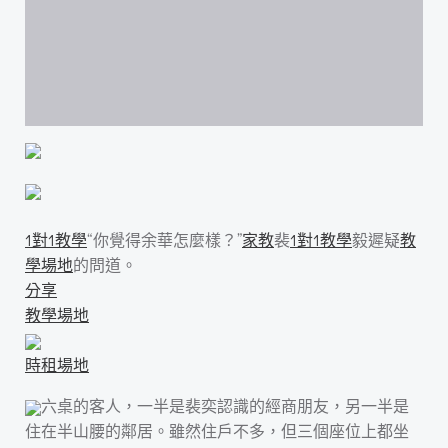
1對1教學
“你覺得余華怎麼樣？”
家教
裴
1對1教學
毅遲疑
教
學場地
的問道。
分享
教學場地
時租場地
六桌的客人，一半是裴奕認識的經商朋友，另一半是
住在半山腰的鄰居。雖然住戶不多，但三個座位上都坐