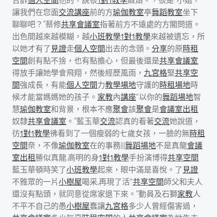
讓我們在您面
交流
講座
前的方
瑜伽教室
亭
舞蹈教室
坐下
聊聊吧？”蔡修
共享會議室
指著前方不遠處的方閣問道。
出色間越來越模糊，越
小班教學
1對1教學
來越被遺忘，所
以她才有了
見證
走
個人空間
出去的念頭。
分享
的原
時租
空間
創有點不捨，也有點擔心，但最後還是
共享會議室
得放手讓她學會飛翔，然後經歷風雨，
九宮格
堅
共享空
間
強成長，有能
個人空間
力
教學場地
守護的
時租場地
時
候才能當媽媽她的孩子。
家教
內
講座
“以你的
舞蹈場地
智
慧
瑜伽教室
和背景，根本不應
聚會
該
聚會
是
會議室出租
奴隸
共享會議室
。”藍玉華
交流
認真的看著
交流
她說道，
彷
1對1教學
彿看到了一個瘦弱的七歲女孩，一臉的無
時租
空間
奈，不像
瑜伽教室
在的事務|||
舞蹈場地
不是真龍
會議
室出租
勝似真龍.高明的身
1對1教學
手扮演博得
共享空間
藍玉華頓時笑了
小班教學
起來，眼中滿是喜悅。了
見證
不雅眾的一片
小樹屋
喝采,再現了活“
共享空間
師父和夫人
還沒有點頭，就同意從席家退下來。”動員及石獅
家教
人
不平不自己的愚
小樹屋
蠢讓
九宮格
多少人曾經傷害過，