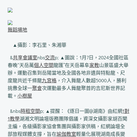
舞蹈場地
▲攝影：李石里、朱湘華
&
共享會議室
nbs
交流
p; ▲圖說：
1月7日，2024全國社區
春晚“天岳萬
個人空間
龍匯”在天岳幕阜
家教
山景區盛大舉
辦。運動召集到岳陽當地及全國各地非遺與特點龍、尺
度龍共近千條龍
九宮格
，介入舞龍人數超5000人，勝利
挑釁全球一
聚會
次運動最多人舞龍聚首的吉尼斯世界記
載。
小樹屋
&nbs
時租空間
p; ▲提醒：《逐日一圖@湖南》由紅網
1對
1教學
湖湘文明論壇版務團隊倡議，資深女攝影家胡百聞
主編，各級攝影家協會集團與攝影家供稿，紅網論壇全
部旅程媒體支撐，旨在
瑜伽教室
輕量化展現湖南成長變