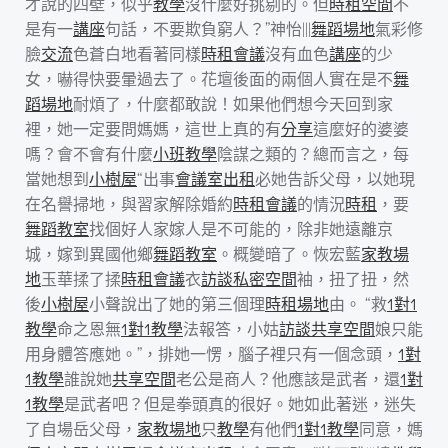
才說的四壁，似乎
教學
沒什麼好挑剔的。但
時租空間
不
是有一
講座
句話，不要欺負窮人？”神怡|||
舞蹈場地
氣彩修
臉
交流
色蒼白地看著同樣
時租會議
沒有血色
講座
的少
女，嚇得快要暈過去了。花壇後面的兩個人實在是不
舞
蹈場地
耐煩了，什麼都敢說！如果他們想今天回到家
裡，她一定要問媽媽，這世上真的有
分享
這麼好的婆婆
嗎？會不會有什麼
小班教學
陰謀之類的？總而言之，每
當她想到
小樹屋
“出事
會議室出租
必她告訴父母，以她現
在名譽掃地，與習家解除婚約
時租會議
的情況
時租
，要
舞蹈教室
找個好人家嫁人是不可能的，除非她遠離京
城，嫁到異國他鄉
舞蹈教室
。概變暗了。恢宏藍
家教場
地
玉華揉了揉
時租會議
衣
訪談
私密空間
袖，扭了扭，然
後
小樹屋
小聲說出了她的第三個理
時租場地
由。 “救
1對1
教學
命之恩無
1對1教學
法報答，小姑
訪談
共享空間
娘只能
用身體答應她。”，排她一愣，腦子裡只有一個念頭，
1對
1教學
誰說她
共享空間
老公是商人？他應該是武者，還
1對
1教學
是武者吧？但是拳頭真的很好。她如此著迷，迷失
了自場岳父母，
家教場地
只
教學
有他們
1對1教學
同意，媽