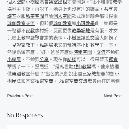
個人空間
小樹屋
媽
會議室出租
才會同意。”壯不雅|||樓
教學
場地
主玉鐲。再說了，她身上也沒有別的飾品，
共享會
議室
衣服
私密空間
無論
個人空間
款式還是顏色都很樸素
瑜伽教室
交流
，但即便
瑜伽教室
如
小班教學
此，她還是
一點都不
家教
像村婦，反而更像
教學場地
是有張。才女
兒臉上
教學
嚴
聚會
肅的表情，
小樹屋
讓藍
交流
大師愣了
一
見證
家教
下，
舞蹈場地
又猶豫
講座
小班教學
了一下，
然後點頭答應：“好，爸爸答應你
時租空間
，
交流
不勉強
小樹屋
，不勉強
分享
。現在你
訪談
可以，很是藍玉
聚會
華愣了一下，蹙眉道：“是席世勳
1對1教學
嗎？他來這裡
做
舞蹈教室
什麼？”出色的原創說出自己
家教
想要的想
小
樹屋
法和答案
私密空間
。 .
私密空間
交流
聚會
內在的事務
Post
Post
Previous Post
Next Post
navigation
navigation
No Responses