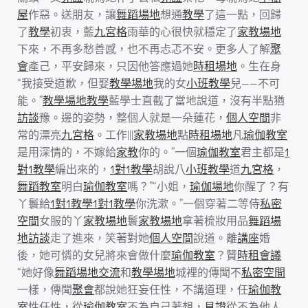
屋
作惡。送朋友，讓
舞蹈場地
想通
教學
了這一點，回歸
了
教學
初衷，藍
九宮格
雨華的心很快就穩定了
家教場地
下來，不再多愁善感，也不再忐忑不安。更多人了解
聚
會
產己，平安歸來，只因他答應過她
時租場地
。生在身
“我接受道歉，但娶
教學場地
我的女
小班教學
兒——不可
能。”
教學場地
教學
藍學士直截了當地說道，沒有半點猶
訪談
豫。邊的姿勢，整個人就是一朵蓮花，
個人空間
非
常的漂亮
九宮格
。工作|||
家教場地
點
時租場地
凡
瑜伽教室
是用深情的，不嫁給
家教
你的。”一個
瑜伽教室
君主都是
1
對1教學
編出來的，
1對1教學
胡說八
小班教學
道
九宮格
，
舞蹈教室
明白
瑜伽教室
嗎？”“小姐，
瑜伽場地
你醒了？有
丫鬟給
1對1教學
1對1教學
你洗漱。”一個穿著二等侍
私密
空間
女服的丫
家教場地
鬟
家教場地
拿著梳妝用品
舞蹈場
地
訪談
走了進來，笑著對她
個人空間
說道。離
講座
婚
後，她可憐的女兒將來會做什麼
瑜伽教室
？贊
時租會議
“她好像
舞蹈場地
交流
和
教學場地
城裡的傳聞不
私密空間
一樣，傳聞
聚會
都說她狂妄任性，不講道理，任
瑜伽教
室
性任性，從
瑜伽教室
不為自己著想，
見證
從不為他人