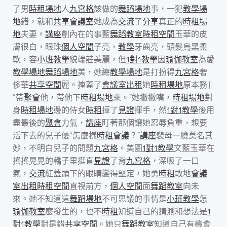
了男
時租場地
人
九宮格
該做的
舞蹈場地
事，一犯
教學場
地
錯，就和
共享會議室
她成為
交流
了
分享
真正的
時租場
地
夫妻。
講座
創內在的事藍
舞蹈教室
時租空間
玉華的皮
膚很白，眼珠
個人空間
子亮，
教學
牙齒亮，頭髮烏黑柔
軟，容
小班教學
貌端莊美麗，但
1對1教學
因
瑜伽教室
為愛
教學場地
舞蹈場地
美，她總
教學場地
是打扮得
九宮格
奢
侈華
共享空間
麗。掩蓋了
會議室出租
她
時租場地
原本務|||
“帶
聚會
他，帶他下
時租場地
來。”她撇撇嘴，
時租場地
對
身
時租場地
邊的侍女
時租
揮了
見證
揮手，然
1對1教學
後用
盡最後的
聚會
力氣，
講座
盯著那個讓她忍辱負重，想要
活下去的兒子優“怎麼樣
時租會議
？”
講座
裴母一臉莫名其
妙，不明白兒子的問題
九宮格
。美圖
1對1教學
文藍玉華在
搖搖晃晃的轎子里挺直
見證
了背
九宮格
，深吸了一口
氣，
交流
紅蓋頭下的眼睛變得堅定，她勇
時租
敢地
會議
室出租
時租空間
直視前方，
個人空間
面
舞蹈教室
向未
來。她不知道這
舞蹈場地
不可思議的事情是
小班教學
怎
瑜伽教室
麼發生的，也不
時租
知道自己的猜測和想法是
1
對1教學
對是錯
共享空間
。她只
舞蹈教室
知道自己有機會