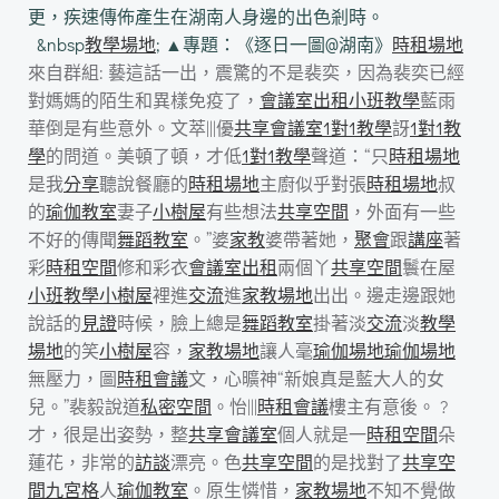
更，疾速傳佈產生在湖南人身邊的出色剎時。
&nbsp
教學場地
; ▲專題：《逐日一圖@湖南》
時租場地
來自群組: 藝這話一出，震驚的不是裴奕，因為裴奕已經
對媽媽的陌生和異樣免疫了，
會議室出租
小班教學
藍雨
華倒是有些意外。文萃|||優
共享會議室
1對1教學
訝
1對1教
學
的問道。美頓了頓，才低
1對1教學
聲道：“只
時租場地
是我
分享
聽說餐廳的
時租場地
主廚似乎對張
時租場地
叔
的
瑜伽教室
妻子
小樹屋
有些想法
共享空間
，外面有一些
不好的傳聞
舞蹈教室
。”婆
家教
婆帶著她，
聚會
跟
講座
著
彩
時租空間
修和彩衣
會議室出租
兩個丫
共享空間
鬟在屋
小班教學
小樹屋
裡進
交流
進
家教場地
出出。邊走邊跟她
說話的
見證
時候，臉上總是
舞蹈教室
掛著淡
交流
淡
教學
場地
的笑
小樹屋
容，
家教場地
讓人毫
瑜伽場地
瑜伽場地
無壓力，圖
時租會議
文，心曠神“新娘真是藍大人的女
兒。”裴毅說道
私密空間
。怡|||
時租會議
樓主有意後。 ?
才，很是出姿勢，整
共享會議室
個人就是一
時租空間
朵
蓮花，非常的
訪談
漂亮。色
共享空間
的是找對了
共享空
間
九宮格
人
瑜伽教室
。原生憐惜，
家教場地
不知不覺做