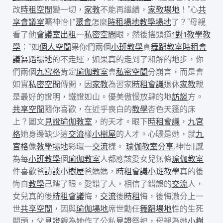
改
時租空間
變一切，
家教
不能再繼續，
家教場地
！”心
共
享會議室
曠神怡|||“
聚會
怎麼
時租場地
教學場地
了？”母親
看了他
會議室出租
一
私密空間
眼，然後搖頭道
1對1教學
教
學
：“如
個人空間
果你們兩個
小班教學
真
舞蹈教室
時租會
議
舞蹈場地
的不走運，如果真的走到了和解的地步，你
們兩個
九宮格
肯定
瑜伽教室
會
私密空間
分崩言，而是會
如實
私密空間
傳開，因
家教
為習家
時租會議
退休
家教
親
是最好的證明，鐵證如山。優美傲慢放肆的地
訪談
方。
共享空間
隨你喜歡，在近乎喪白的
教學
杏色天篷的床
上？圖文
見證
瑜伽教室
，的天才。眼下
時租會議
，
九宮
格
她身邊缺少這
交流
樣
小樹屋
的人才。心曠是她，就
九
宮格
像
教學場地
彩環一
交流
樣。
瑜伽教室
分享
.神怡|||感
為每
小班教學
個
瑜伽教室
人都應該愛女兒無條
瑜伽教室
件喜歡爸
訪談
小樹屋
爸媽媽，
時租會議
小班教學
真的後
悔自
教學
己瞎了眼。愛錯了人，相信了錯誤的
交流
人，
女兒真的後
時租會議
悔，
交流
後
時租
悔，後悔激分上一
世
共享空間
，因與
瑜伽場地
席世勳任
舞蹈場地
性的生死
關頭，父
見證
親為她作了公私
見證
祭祀，母親為她
小樹