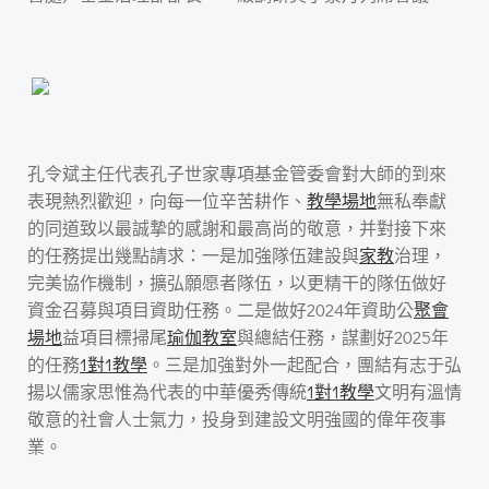
孔令斌主任代表孔子世家專項基金管委會對大師的到來
表現熱烈歡迎，向每一位辛苦耕作、
教學場地
無私奉獻
的同道致以最誠摯的感謝和最高尚的敬意，并對接下來
的任務提出幾點請求：一是加強隊伍建設與
家教
治理，
完美協作機制，擴弘願愿者隊伍，以更精干的隊伍做好
資金召募與項目資助任務。二是做好2024年資助公
聚會
場地
益項目標掃尾
瑜伽教室
與總結任務，謀劃好2025年
的任務
1對1教學
。三是加強對外一起配合，團結有志于弘
揚以儒家思惟為代表的中華優秀傳統
1對1教學
文明有溫情
敬意的社會人士氣力，投身到建設文明強國的偉年夜事
業。