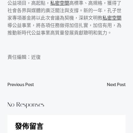
公益項目，高起點，
私密空間
高標準、高規格，獲得了
社會各界與媒體的廣泛關注與支撐。新的一年，孔子世
家專項基金將以此次會議為契機，深耕文明教
私密空間
導公益事業，將各項任務做得加倍扎實，加倍有用，為
推動新時代公益事業高質量發展貢獻聰明和氣力。
責任編輯：近復
Post
Post
Previous Post
Next Post
navigation
navigation
No Responses
發佈留言