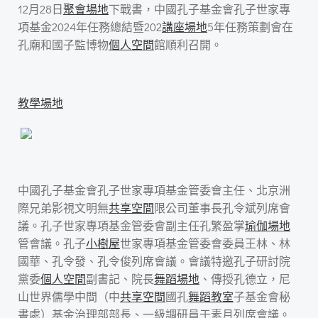
12月28日
聚會場地
下戰書，中國孔子基金會孔子世家專
項基金2024年任務總結暨202
講座場地
5年任務策劃會在
孔廟和國子監博物
個人空間
館順利召開。
教學場地
中國孔子基金會孔子世家專項基金管委會主任、北京洲
際兄弟影視文明無
共享空間
限公司董事長孔令斌列席會
議。孔子世家專項基金管委會副主任孔繁盈掌
瑜伽場地
管會議。孔子
小樹屋
世家專項基金管委會委員王林、林
國華、孔令發、孔令俊列席會議。會議特邀孔子研討院
黨委
個人空間
副書記、院長
舞蹈場地
、傳授孔德立，尼
山世界儒學中間（中
共享空間
國孔
舞蹈教室
子基金會秘
書處）基金治理部部長、一級調研員于素月列席會議。