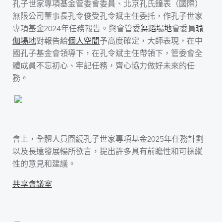
孔子世家專項基金管委會委員、北京孔氏鐘表（國際）
無限公司董事長孔令俊受孔令斌主任委托，作孔子世家
專項基金2024年任務報告。與會管委
舞蹈場地
會委員
瑜
伽場地
對報告給
個人空間
予高度確定，大師表現，在中
國孔子基金會領導下，在孔令斌主任帶領下，管委會全
體成員不忘初心、牢記任務，齊心協力做好未來的任
務。
會上，全體人員圍繞孔子世家專項基金2025年任務計劃
以及長遠發展暢所欲言，提出許多具有前瞻性和可操縱
性的意見和建議。
共享會議室