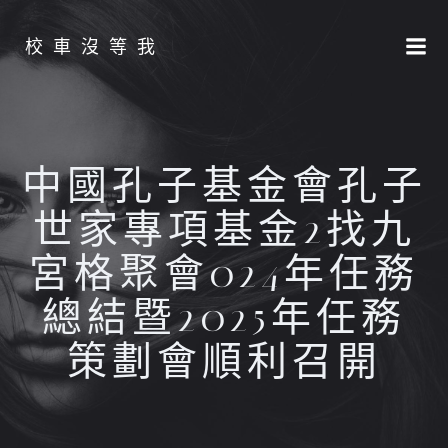
Skip
to
校車沒等我
content
中國孔子基金會孔子
世家專項基金2找九
宮格聚會024年任務
總結暨2025年任務
策劃會順利召開