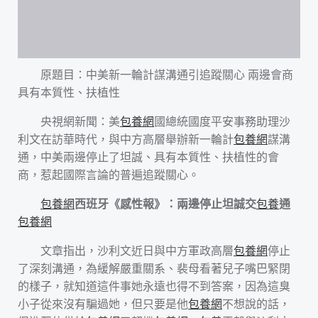
原題目：中美新一輪計謀溝通引追蹤關心 兩邊會商
具有本質性、扶植性
央視網新聞：美
包養網
國總統國度平安事務助理沙
利文在訪華時代，與中方高層舉辦新一輪計
包養網
謀溝
通，中美兩邊停止了坦誠、具有本質性、扶植性的會
商，惹起國際言論的普遍追蹤關心。
包養網
西班牙《感性報》：兩邊停止坦誠交
包養
通
包養網
文章指出，沙利文近日與中方軍政高層
包養網
停止
了深刻溝通，為緩解嚴重關系、裴母看著兒子嘴巴緊閉
的樣子，就知道這件事她永遠也得不到答案，因為這臭
小子從來沒有騙過她，但只要是他
包養網
不想說的話，