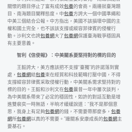
關懷的題目停止了富有成效
包養
的會商。兩邊就臺灣題
目、南海題目闡釋態度。中
包養
方誇大一個中國準繩和
中美三個結合公報。中方指出，美國不該損壞中國的主
權和國土完全，也不該該支撐或縱容菲律賓的侵權行
動。沙利文也誇
包養網
大了
包養網
保護臺海戰爭穩固具
有主要意義。
智利《信使報》：中美關系要堅持對的標的目的
王毅誇大，美方應該把不支撐“臺獨”的許諾落到實
處，
包養網
結
包養
束在經貿和科技範疇打壓中國，不得
支撐縱容菲律賓采取侵權行動，中美關系需求堅持對的
標的目的。王毅和沙利文在
包養
曩昔一年中屢次談判，
為中美關系帶來了必定的穩固性，如許的對話互動是增
進雙裴奕一時無語，半晌才緩緩說道：“我不是那個意
思，我身上有足夠
包養網
的錢，不需要帶那麼多，
包養
網
所
包養網
以真的不需要。”邊關系安康成長的
包養網
主
要基石。