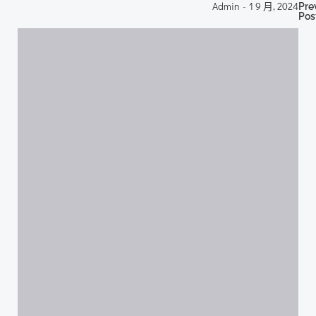
P
Admin
-
1 9 月, 2024
Pre
Pos
n