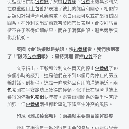
促進互信供給
包養網
了契機
包養網
。
包養
王毅與沙利文
在嚴重題目上
包養網
表達了彼此的態度和關心，相似的
對話和計謀溝通意義嚴重，表白兩邊可以或許堅持穩固
關系。在沙利文出訪前就有美國官員表現，此次拜訪目
標不在于獲得詳細結果，而在于消弭曲解，避免競爭演
化為抗衡。
英國《金“姑娘就是姑娘，快
包養網
看，我們快到家
了！”融時
包養網
報》：堅持溝通 管控
包養
不合
文章指出，王毅和沙利文在兩天內停止
包養網
了10
多個小時的談判，這是他們在不到18個月內停止的第五
輪對話。剖析稱，這是一條成熟且有用的溝通渠道。兩
包養
國在平安範疇上獲得的停頓，似乎比在經濟爭端上
獲得的停頓
包養網
要年夜。盡管兩國關系的競爭性有所
加強，但
包養網
兩邊都盼望能下降產生沖突的風險。
印尼《雅加達郵報》：兩邊就主要題目論述態度
沙利文稱這是一系列很是主要的會見，兩邊就配合