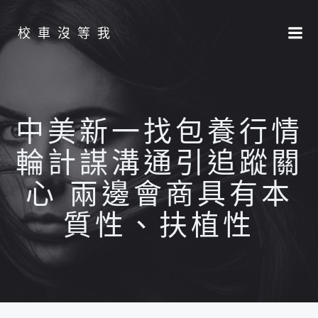
Skip
to
校車沒等我
content
中美新一找包養行情
輪計謀溝通引追蹤關
心 兩邊會商具有本
質性、扶植性