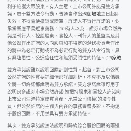
利于維護大眾股東。有人主意，上市公司許諾是雙方承
諾，屬于雙方法令行動，普通自作出
瑜伽場地
之日起即
失效，不得隨便撤銷或變革；許諾人不實行許諾的，要
承當響應平易近事義務。(16)有人以為，證券市場公然許
諾是刊行人、控股股東、實控人、刊行人的董監高及其
他公然作出許諾的人向股東和不特定的潛伏投資者作出
的將來為必定行動或不為必定行動的雙方法令行動，具
有興趣思性、公道信任性和無須受領性的特征。(17)
家教
雙方承諾說難以說明回購計劃性質。起首，對上市公司
公然許諾的性質要詳細情形詳細剖析，不克不及以偏概
全將一切許諾都說明為雙方承諾。雙方承諾說雖可用于
說明良多證券市場公然許諾(如把持股東和實控人許諾向
上市公司注進特定優質資產、承當公司債權)的法令性
質，但公然許諾的主體與內在的事務豐盛多彩，不拘泥
于股份回購，不用然具有雙方承諾特征。
其次，雙方承諾說無法說明和歸納綜合股份回購的兩邊