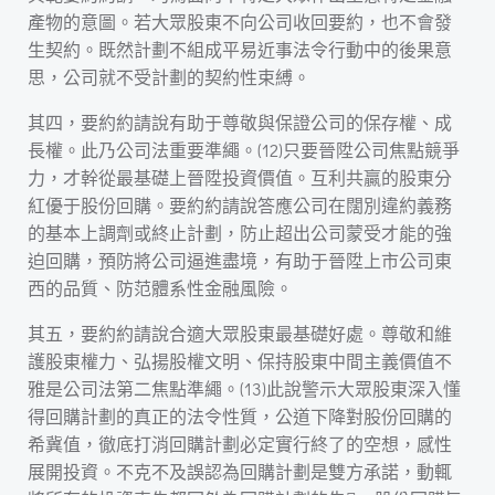
產物的意圖。若大眾股東不向公司收回要約，也不會發
生契約。既然計劃不組成平易近事法令行動中的後果意
思，公司就不受計劃的契約性束縛。
其四，要約約請說有助于尊敬與保證公司的保存權、成
長權。此乃公司法重要準繩。(12)只要晉陞公司焦點競爭
力，才幹從最基礎上晉陞投資價值。互利共贏的股東分
紅優于股份回購。要約約請說答應公司在闊別違約義務
的基本上調劑或終止計劃，防止超出公司蒙受才能的強
迫回購，預防將公司逼進盡境，有助于晉陞上市公司東
西的品質、防范體系性金融風險。
其五，要約約請說合適大眾股東最基礎好處。尊敬和維
護股東權力、弘揚股權文明、保持股東中間主義價值不
雅是公司法第二焦點準繩。(13)此說警示大眾股東深入懂
得回購計劃的真正的法令性質，公道下降對股份回購的
希冀值，徹底打消回購計劃必定實行終了的空想，感性
展開投資。不克不及誤認為回購計劃是雙方承諾，動輒