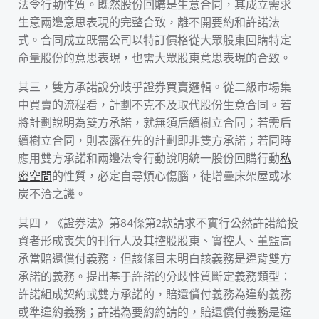
法令行動性質。既然股份回購是生意合同，其成立需求
生意兩邊意思表現的完整合致，離不開要約和許諾法
式。合同成立既需公司以特訂價格從大眾股東回購特定
命量股份的意思表現，也需大眾股東意思表現的合致。
其三，雙方承諾說分歧乎證券買賣邏輯。從二級市場集
中買賣的流程看，計劃不克不及取代股份生意合同。若
將計劃說明為雙方承諾，就無須后續樹立合同；若需后
續樹立合同，則表露在先的計劃即非雙方承諾；若同時
應用雙方承諾和兩邊法令行動說明統一股份回購行動
私
密空間
的性質，必定自尋煩心傷腦，徒增疊床架屋或冰
炭不洽之譏。
其四，《證券法》第84條第2款請求不實行公然許諾給投
資者形成喪失的刊行人及其控股股東、實控人、董監高
承當賠還償付義務，但該條目未明白該義務是違背雙方
承諾的義務。提出基于許諾的分歧性質斷定義務類型：
許諾組成契約或雙方承諾的，賠還償付義務為違約義務
或準違約義務；許諾為要約約請的，賠還償付義務是違