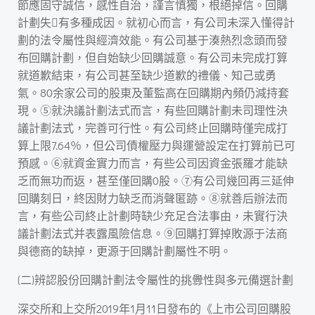
節應固守誠信，感性自治，謹言慎獨，根絕掉信。回購
計劃失有多種成因。就初心而言，有公司未深入懂得計
劃的法令屬性與經濟效能。有公司基于湊熱烈念頭而發
布回購計劃，但自始缺少回購誠意。有公司未完成打算
就道歉結束，有公司甚至缺少道歉的禮儀、知己或勇
氣。80余家公司的股東及董監高在回購期內頻仍減持套
現。⑤就決議計劃法式而言，有些回購計劃未司理性決
議計劃法式，完善可行性。有公司終止回購時僅完成打
算上限7.64％，但公司債權壓力與運營設定在打算前已可
預感。⑥就資金實力而言，有些公司因資金張羅才能缺
乏而無功而返，甚至僅回購0股。⑦有公司幾回再三延伸
回購刻日，終因財力缺乏而消聲匿跡。⑧就善后辦法而
言，有些公司終止計劃時缺少充足合法事由，未實行決
議計劃法式并表露風險信息。⑨回購打算掉敗源于法商
與德商的缺掉，更源于回購計劃屬性不明。
(二)辨認股份回購計劃法令屬性的挑釁性與多元備選計劃
深交所和上交所2019年1月11日發布的《上市公司回購股