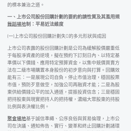
的標本兼治之道。
一、上市公司股份回購計劃的要約約請性質及其濫用規
舞蹈場地
制：平易近法維度
(一)上市公司股份回購計劃失的多元形狀與成因
上市公司表露的股份回購計劃是公司為緩解股價嚴重低
于每股凈資產的逆境，擬在預約下訂刻日內、以特定基
準價以下價錢、應用特定預算資金，以集中競價買賣方
法在二級市場購置本身股份的初步意向與打算。回購效
能有三：一是展現公司自負，停止市值治理，穩固股票
市值，預防歹意做空，加強公司再融資才能；二是為股
東供給價錢公平的加入通道，提振投資信念；三是穩固
把持股東與現實把持人的把持權，濃縮大眾股東的持股
比例與表決權比例。
聚會場地
基于誠信準繩、公序良俗與貿易倫理，上市公
司在決議、通知佈告、實行、變革和終止回購計劃諸環