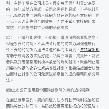
劃，有助于增進公司成長。假定將回購計劃界定為要
約、許諾或雙方承諾，公司必需違約踐諾，不得以踐諾
于己晦氣為由而毀約。締約方雖在簽約時有意履約，也
不克不及否定失效合同效率，而要承當歹意違約后果。
當然，也要警戒軟性束縛的品德風險。
綜上，回購計劃表達了公司擬回購股份的愿看與意向，
但僅系要約約請，不具法令行動的拘謹力與強迫履行
性。要約約請說合適法令邏輯與商事習氣，
會議室出租
有助于統籌各方焦點好處，領導立法者、買賣所、監管
者與裁判者量身定制標本兼治的規制辦法。既要制止濫
用要約約請的訛詐性或誤導性計劃，也要維護因合法緣
由而終止計劃的公司免遭跋前躓後的違約義務與處分辦
法。
(四)上市公司濫用股份回購計劃時的締約過掉義務
在無法應用要約、契約與雙方法令行動等軌制根治股份
回購掉信的情形下，為防范股價異常動搖的投資風險，