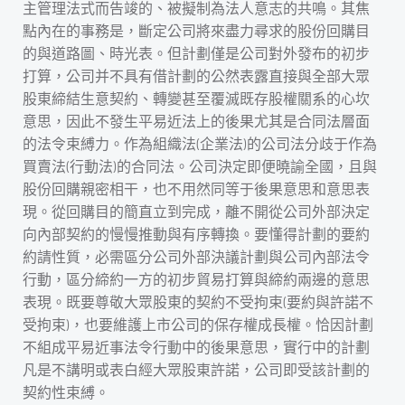
主管理法式而告竣的、被擬制為法人意志的共鳴。其焦
點內在的事務是，斷定公司將來盡力尋求的股份回購目
的與道路圖、時光表。但計劃僅是公司對外發布的初步
打算，公司并不具有借計劃的公然表露直接與全部大眾
股東締結生意契約、轉變甚至覆滅既存股權關系的心坎
意思，因此不發生平易近法上的後果尤其是合同法層面
的法令束縛力。作為組織法(企業法)的公司法分歧于作為
買賣法(行動法)的合同法。公司決定即便曉諭全國，且與
股份回購親密相干，也不用然同等于後果意思和意思表
現。從回購目的簡直立到完成，離不開從公司外部決定
向內部契約的慢慢推動與有序轉換。要懂得計劃的要約
約請性質，必需區分公司外部決議計劃與公司內部法令
行動，區分締約一方的初步貿易打算與締約兩邊的意思
表現。既要尊敬大眾股東的契約不受拘束(要約與許諾不
受拘束)，也要維護上市公司的保存權成長權。恰因計劃
不組成平易近事法令行動中的後果意思，實行中的計劃
凡是不講明或表白經大眾股東許諾，公司即受該計劃的
契約性束縛。