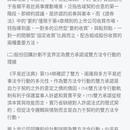
于各類平易近商事運動場景，泛指告竣契約合意的第一
階段，即締約提議，是許諾的前奏與基本。而《證券
法》中的“要約”僅限于第4章規則的上市公司收買市場，
特指導到面、一對多的公然型“要約收買”，與點到點、一
對一的閉鎖型“協定收買”比肩而立，配合組成股份收買的
兩種重要方法。
(二)股份回購計劃不宜界定為雙方承諾或雙方法令行動的
理據
《平易近法典》第134條確認了雙方、兩邊與多方平易近
事法令行動的多元性。作為雙方法令行動的雙方承諾是
自力于契約之外的意定之債的債因。(14)雙方法令行動軌
制有利于保護當事人好處和買賣平安。(15)雙方承諾從經
濟本質與效能而言，實乃省缺絕對人許諾法式的簡式契
約；但從法令邏輯與情勢而言是自力于契約的雙方法令
行動。
將上市公司回購股份計劃說明為雙方法令行動，似乎有