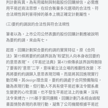
判計劃有異。為有用遏制與制裁股份回購掉信，必需應
用平易近商法思想，在綜合衡量多元選項的合法性、符
合法規性與利害得掉的基本上精正確定計劃屬性。
(三)要約約請說的合法性與符合法規性
筆者以為，上市公司公然表露的股份回購計劃應被說明
為要約約請，來由有七。
起首，回購計劃契合要約約請的實質特征。原《合同
法》第15條將要約約請界說為“盼望別人向本身收回要約
的意思表現”。《平易近法典》第473條傳承該界說時刪除
了要害的“意思”二字，意味著立法立場的推翻性改變：不
再將要約約請歸入意思表現范疇，而是將其回進現實行
動范疇。其design理念是，要約約請處于合同預備階段，
雖為表現行動，但行動人不具有使平易近事法令關系產
生變更的心坎意圖，也不發生平易近法上的後果，沒有
法令束縛力。(11)基于雷同邏輯，回購計劃乃系經由過程
書面情勢表現的表現行動，凝集了公司機關根據平易近