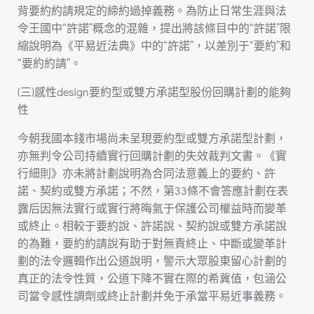
背要約約請規定的締約過掉義務。為防止日常生涯與法
令王國中“許諾”概念的混雜，提出將該條目中的“許諾”限
縮說明為《平易近法典》中的“許諾”，以差別于“要約”和
“要約約請”。
(三)感性design要約型或雙方承諾型股份回購計劃的能夠
性
今朝我國本錢市場尚未呈現要約型或雙方承諾型計劃，
亦無判令公司持續實行回購計劃的失效裁判文書。《實
行細則》亦未將計劃說明為合同法意義上的要約、許
諾、契約或雙方承諾；不然，第33條不會答應計劃在表
露后因無法實行或實行將晦氣于保護公司權益時而變革
或終止。相較于要約說、許諾說、契約說或雙方承諾說
的為難，要約約請說有助于對無責終止、中斷或變革計
劃的法令邏輯作出公道說明，警示大眾股東留心計劃的
真正的法令性質，公道下降不實在際的希冀值，包涵公
司當令感性調劑或終止計劃并免于承當平易近事義務。