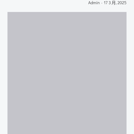
Admin
-
17 3 月, 2025