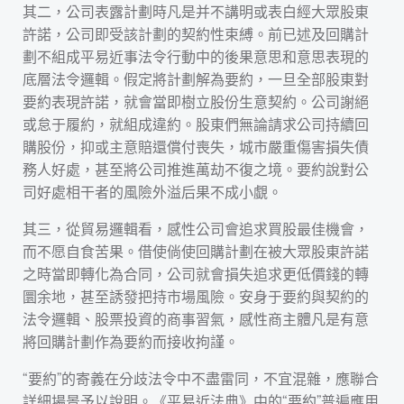
其二，公司表露計劃時凡是并不講明或表白經大眾股東
許諾，公司即受該計劃的契約性束縛。前已述及回購計
劃不組成平易近事法令行動中的後果意思和意思表現的
底層法令邏輯。假定將計劃解為要約，一旦全部股東對
要約表現許諾，就會當即樹立股份生意契約。公司謝絕
或怠于履約，就組成違約。股東們無論請求公司持續回
購股份，抑或主意賠還償付喪失，城市嚴重傷害損失債
務人好處，甚至將公司推進萬劫不復之境。要約說對公
司好處相干者的風險外溢后果不成小覷。
其三，從貿易邏輯看，感性公司會追求買股最佳機會，
而不愿自食苦果。借使倘使回購計劃在被大眾股東許諾
之時當即轉化為合同，公司就會損失追求更低價錢的轉
圜余地，甚至誘發把持市場風險。安身于要約與契約的
法令邏輯、股票投資的商事習氣，感性商主體凡是有意
將回購計劃作為要約而接收拘謹。
“要約”的寄義在分歧法令中不盡雷同，不宜混雜，應聯合
詳細場景予以說明。《平易近法典》中的“要約”普遍應用