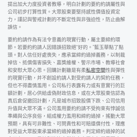
提出加大力度投資者教導，明白計劃的要約約請屬性與
公司初步打算性質。大眾股東要堅持感性價值投資定
力，謹記與警戒計劃的不斷定性與非強迫性，防止曲解
誤信。
要約約請作為有法令意義的現實行動，屬主要締約環
節。若要約約請人因錯誤招致絕“好的。”藍玉華點了點
頭。對人信任好處喪失，應承當締約過掉義務，以制裁
掉信、抵償傷害損失、嘉獎維權、警示市場、教導社會
和安慰大眾心思。回購計劃雖是有柔
私密空間
性與彈性
的現實行動，并不創設約請人對受約請人的契約任務，
但也不得盡情濫用。公司私行表露有力或有意實行的巨
額計劃，居心供給虛偽財政信息，或在大眾股東信認為
真后倉促撤回計劃，凡是城市招致股價下跌、公司信用
升值與大眾不滿。公司濫用要約約請不受拘束有悖誠信
準繩與公序良俗，組成權力濫用和締約過掉，搖動大眾
預期，具有可非難性、可問責性和可賠還償付性，理應
對受益大眾股東承當締約過掉義務。判定締約過掉的試