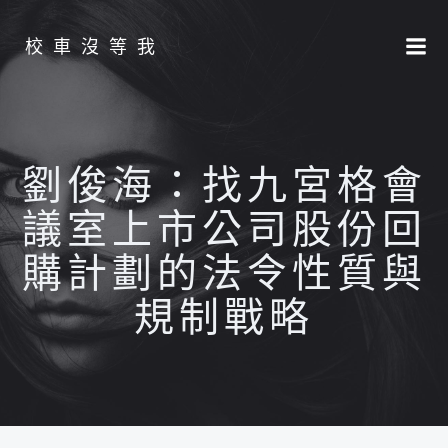
Skip
to
校車沒等我
content
劉俊海：找九宮格會
議室上市公司股份回
購計劃的法令性質與
規制戰略