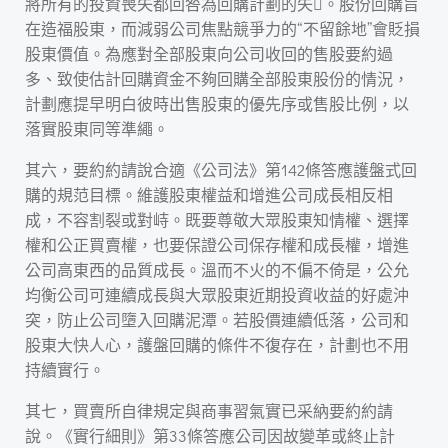
將所有的投資喪失都回咎為回購計劃的失。股份回購旨
在造福股東，而減弱公司焦點競爭力的“不留餘地”會貶損
股東價值。為應對全部股東向公司收回的售股要約過
多、致使估計回購資金不夠回購全部股東股份的情況，
計劃應提早明白彼時出售股東的優先序或售股比例，以
落實股東同等準繩。
其六，要約約請說合適《公司法》第142條答應護盤式回
購的規范目標。維護股東權益和增進公司成長相反相
成，不容割裂或對峙。既要尊敬大眾股東知情權、選擇
權和公正買賣權，也要保證公司保存權和成長權，增進
公司高東西的品質成長。溫而不火的不偏不倚是，公允
均衡公司可連續成長與大眾股東近期投資收益的好處沖
突，防止公司墮入回購泥潭。若股價連續低落，公司和
股東大快人心，護盤回購的條件不復存在，計劃也不用
持續實行。
其七，買賣所自律規定與商事習氣實已采納要約約請
說。《實行細則》第33條答應公司因故變革或終止計