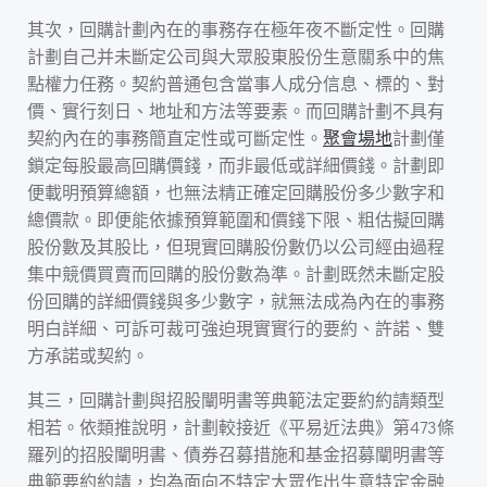
其次，回購計劃內在的事務存在極年夜不斷定性。回購
計劃自己并未斷定公司與大眾股東股份生意關系中的焦
點權力任務。契約普通包含當事人成分信息、標的、對
價、實行刻日、地址和方法等要素。而回購計劃不具有
契約內在的事務簡直定性或可斷定性。
聚會場地
計劃僅
鎖定每股最高回購價錢，而非最低或詳細價錢。計劃即
便載明預算總額，也無法精正確定回購股份多少數字和
總價款。即便能依據預算範圍和價錢下限、粗估擬回購
股份數及其股比，但現實回購股份數仍以公司經由過程
集中競價買賣而回購的股份數為準。計劃既然未斷定股
份回購的詳細價錢與多少數字，就無法成為內在的事務
明白詳細、可訴可裁可強迫現實實行的要約、許諾、雙
方承諾或契約。
其三，回購計劃與招股闡明書等典範法定要約約請類型
相若。依類推說明，計劃較接近《平易近法典》第473條
羅列的招股闡明書、債券召募措施和基金招募闡明書等
典範要約約請，均為面向不特定大眾作出生意特定金融