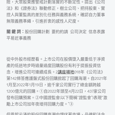
險，大眾股東應警戒計劃落實的不斷定性。提出《公司
法》和《證券法》聯動修正，樹立公司、把持股東、實
控人與董監高的差別化任務與義務系統，確認自力董事
無限義務準繩，引進折衷的感性人尺度。
關 鍵 詞：
股份回購計劃 要約約請 公司決定 信息表露
平易近事義務
從中外股市經歷看。上市公司在股價墮入嚴重低于凈資
產的低迷地步時過量過度回購股份有利于提振投資信
念，增進公司可連續成長。2
講座場地
018年《公司法》
第142條答應護盤式股份回購掀起了回購海潮。自2021年
1月至2022年1月19日，逾千家公司實行了總金額跨越
1200億元的回購。①自2022年頭至4月22日，437家公司
發布回購預案。②中國證監會(以下簡稱“證監會”)表現“激
勵上市公司加年夜增持回購力度。”③
但風起云涌的股份回購高潮中埋伏著市場、品德和法令