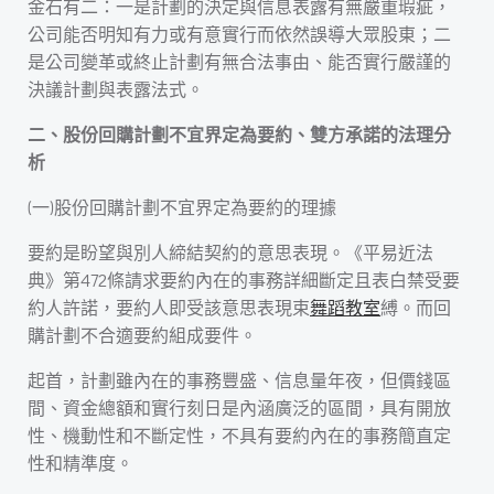
金石有二：一是計劃的決定與信息表露有無嚴重瑕疵，
公司能否明知有力或有意實行而依然誤導大眾股東；二
是公司變革或終止計劃有無合法事由、能否實行嚴謹的
決議計劃與表露法式。
二、股份回購計劃不宜界定為要約、雙方承諾的法理分
析
(一)股份回購計劃不宜界定為要約的理據
要約是盼望與別人締結契約的意思表現。《平易近法
典》第472條請求要約內在的事務詳細斷定且表白禁受要
約人許諾，要約人即受該意思表現束
舞蹈教室
縛。而回
購計劃不合適要約組成要件。
起首，計劃雖內在的事務豐盛、信息量年夜，但價錢區
間、資金總額和實行刻日是內涵廣泛的區間，具有開放
性、機動性和不斷定性，不具有要約內在的事務簡直定
性和精準度。