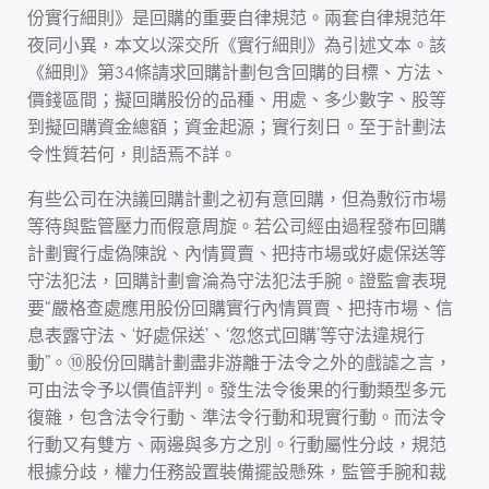
份實行細則》是回購的重要自律規范。兩套自律規范年
夜同小異，本文以深交所《實行細則》為引述文本。該
《細則》第34條請求回購計劃包含回購的目標、方法、
價錢區間；擬回購股份的品種、用處、多少數字、股等
到擬回購資金總額；資金起源；實行刻日。至于計劃法
令性質若何，則語焉不詳。
有些公司在決議回購計劃之初有意回購，但為敷衍市場
等待與監管壓力而假意周旋。若公司經由過程發布回購
計劃實行虛偽陳說、內情買賣、把持市場或好處保送等
守法犯法，回購計劃會淪為守法犯法手腕。證監會表現
要“嚴格查處應用股份回購實行內情買賣、把持市場、信
息表露守法、‘好處保送’、‘忽悠式回購’等守法違規行
動”。⑩股份回購計劃盡非游離于法令之外的戲謔之言，
可由法令予以價值評判。發生法令後果的行動類型多元
復雜，包含法令行動、準法令行動和現實行動。而法令
行動又有雙方、兩邊與多方之別。行動屬性分歧，規范
根據分歧，權力任務設置裝備擺設懸殊，監管手腕和裁