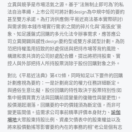
立異與競爭是市場活氣之源。基于“法無制止即可為”的私
法自治準繩，上市公司可將計劃design為中規中矩的要約
甚至雙方承諾。為打消供應側(平易近商法基本實際研討)
與需求側(本錢市場實行需求)之間的碎片化與“兩張皮”景
象、知足護盤式回購的多元化法令辦事需求，應答應公
司立異開闢與感性design要約型或雙方承諾型計劃。為防
范把持權濫用招致的好處保送與把持市場等背約風險、
構建和衷共濟的公司好處配合體，提出將把持股東、實
控人與外部把持人所持股票消除于股份回購對象之外。
對比《平易近法典》第472條，同時知足以下要件的回購
計劃應視為要約：一是計劃商定的權力任務詳細斷定。
與通俗生意比擬，股份回購的特性取決于股票特別性(如
集中競價買賣方法與回購前提變量的復雜性與變更性)。
股價潮起潮落，回購要約中的價錢須為斷定值，而非可
變更區間值。這需求公司事前精準評價本身財力、
瑜伽
場地
大眾股東持股比例、資產欠債表中的股東權益以及
將來股價動搖等影響要約內在的事務的相“老公是個有志