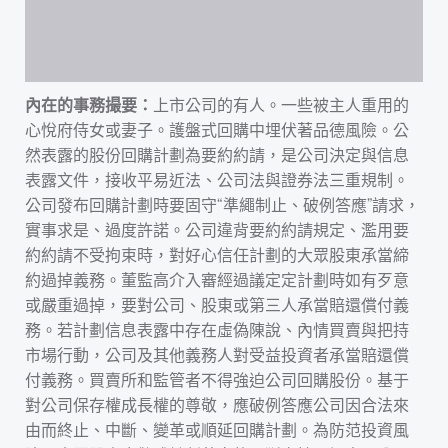
內在的事務撮要：
上市公司的有人。一些被主人重用的
心悅府侍女或妻子。護盤式回購中埋伏著品德風險。公
然表露的股份回購計劃為要約約請，是公司決定與信息
表露文件，接收平易近法、公司法與證券法三重規制。
公司發布回購計劃時要固守“準繩制止、破例答應”請求，
實事求是、過度許諾。公司違背要約約請規定、濫用要
約約請不受拘束時，對好心信任計劃的大眾股東承當締
約過掉義務。董監高介入審經過議定定計劃時如有歹意
或嚴重過掉，要對公司、股東或第三人承當賠還償付義
務。若計劃信息表露中存在虛偽陳說、內情買賣與把持
市場行動，公司及其他義務人對受益投資者承當賠還償
付義務。買賣所和監管者不得強迫公司回購股份。基于
對公司保存權成長權的尊敬，應破例答應公司因合法來
由而終止、中斷、變革或順延回購計劃。為防范投資風