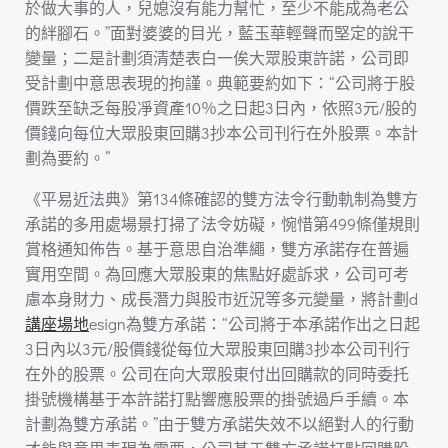
於做大事的人，兒媳沒有能力幫忙，至少不能成為老公
的絆腳石。”面對婆婆的目光，藍玉華輕聲而堅定的說干
變量；二是計劃須清楚表白一俟大眾股東許諾，公司即
受計劃中意思表現的拘謹。典範要約如下：“公司將于股
價跌至缺乏每股凈資產10％之日起3日內，依照3元/股的
價錢向每位大眾股東回購3抄本公司刊行在外股票。本計
劃為要約。”
《平易近法典》第134條確認的雙方法令行動軌制為雙方
承諾的多用處場景打掃了法令妨礙，惋惜第499條僅規則
賞格通知佈告。基于意思自治準繩，雙方承諾存在普遍
實用空間。為回應大眾股東的焦點好處訴求，公司可考
慮本身財力、成長潛力與股市近況等多元變量，將計劃d
講座場地
esign為雙方承諾：“公司將于本承諾作出之日起
3日內以3元/股價錢從每位大眾股東回購3抄本公司刊行
在外的股票。公司在向大眾股東付出回購款的同時委托
掛號機構基于本許諾打點響應股票的掛號過戶手續。本
計劃為雙方承諾。”由于雙方承諾失效不以絕對人的行動