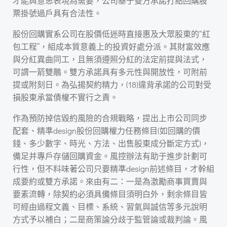
才能與意思表現為需要，公司基于雙方承諾打點回購股
票掛號過戶具有合法性。
股份回購實系公司在股價低迷時直接惠及大眾股東的“紅
包工程”，組成本質意義上的投資好處分派。其財富效應
與分紅異曲同工，且無須遵照分紅的法定前提與法式，
可謂一箭雙鵰。雙方承諾具有多元性與開放性，可附前
提或附刻日。為弘揚契約精力，(18)違背承諾的公司對受
損股東承當債權不實行之責。
作為預防掉信毀約風險的合規戰略，提出上市公司同步
配套、精準design股份回購權力任務條目(如回購的價
錢、多少數字、時光、方法、出售股東成分斷定方式)，
備足并專戶存儲回購資金。風控辦法有助于進步計劃可
行性，但不料味著公司只要精準design前述條目，才幹組
成要約或雙方承諾。來由有二：一是為激勵商事買賣與
要素流轉，除契約必須具備條目須明白外，剩余條目皆
可經由過程文義、目標、系統、習氣與誠信等多元說明
方式予以補白；二是商策論分歧于監管論或裁判論。風