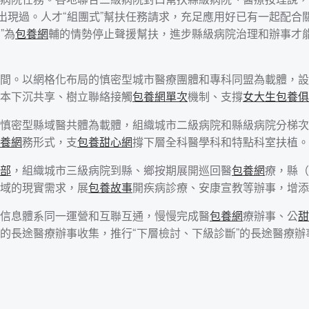
現過。人才“組團式”幫扶任務請求，充足應用好已有一起配合關
”為
包養網
輔的情勢停止聲援幫扶，進步縣級病院治理和辦事才
間。以網格化布局的慎密型城市醫療團體和專科同盟為載體，設
本下沉共享、樹立聯絡接觸
包養網單次
機制、支撐
女大生包養俱
慎密型縣域醫共體為載體，組織城市二級病院和縣級病院分梯次
養網
務形式，支
包養甜心網
撐下層全科醫學科和特點科室扶植。
部
，組織城市三級病院到縣、鄉按期展開巡回醫
包養網
療，縣（
域的現實需求，展
包養故事
開疾病診療、安康宣教等辦事，增添
信息體系同一運營和互聯互通，慢慢完成醫
包養網
療辦事、公
甜
的長途醫療辦事收集，推行“下層檢討、下級診斷”的長途醫療辦