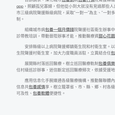
app
，照顧孤兒寡婦，但他從小到大就沒有見過那些人出
市三級病院聲援縣級病院，采取“一對一”為主、“一對多
制。
組織城市病
包養一個月價錢
院聲援社區衛生辦事中
診帶教培訓，帶動晉陞辦事才能，推動醫療資
甜心花園
安排縣級以上病院聲援鄉鎮衛生院和村衛生室。以
生院聲援村衛生室，加大力度職員派駐，立異結合任
包
展開縣村落巡回醫療。樹立巡回醫療軌制
包養俱樂
任村級巡診辦事，迷信斷定巡回醫療頻次，依據受援地
應用信息化手腕連通各級醫療機構。推動醫聯體內
信息共
包養感情
享。樹立籠罩省、市、縣、鄉、村各級
可及性、
包養軟體
便捷性。