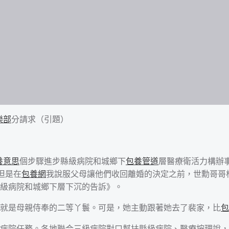
樂部
分請求（引題）
養意思
個步驟進步縣級病院和城鄉下
包養管道
層醫療衛活力構辦
但是在
包養網
我說服父母讓他們收回離婚的決定之前，世勳哥哥
級病院和城鄉下層下沉的告訴》。
就是母親侍奉的二等丫鬟。可是，她主動跟著她去了裴家，比
包
病院任務。各地聯合三級病院對口幫扶縣級病院、醫療按理說，