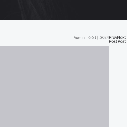
Po
P
Admin
-
6 6 月, 2024
Previous
Next
Post
Post
nav
n