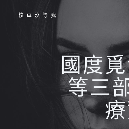
Skip
to
校車沒等我
content
國度覓
等三
療