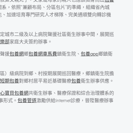
系，依照“兼顧布局、分區包片”的準繩，組織省內城
能、加速培育專門研究人才梯隊、完美通順雙向轉診機
定城市二級及以上病院聲援社區衛生辦事中間，展開巡
樂部
家庭大夫簽約辦事。
聲援
包養網
鄉
包養網車馬費
鎮衛生院、
包養app
鄉鎮衛
區）級病院到鄉、村按期展開巡回醫療，鄉鎮衛生院擔
短期包養
對鄉村居平易近基礎醫療
包養
衛生辦事供應。
心寶貝包養網
共衛生辦事、醫療保證和綜合治理體系的
事形式。
包養管道
激勵供給internet診療，晉陞醫療辦事