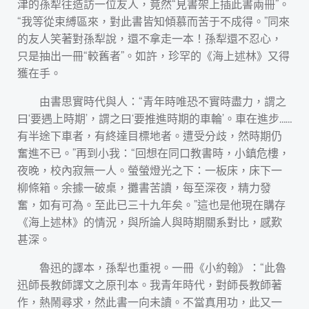
津的孫犁往造訪一位友人，竟然“見書架上插此書兩冊”。
“我等從束縛區來，對此書皆知傾慕而苦于不成得。”同來
的友人笑著對孫犁說，還不拿走一本！孫犁還不忍心，
只是抽出一冊“較舊者”。如許，珍罕的《海上述林》又得
獲在手。
由書思實時代與人：“青年時唯恐不實時盡力，謂之
曰‘要遇上時期’，謂之曰‘要推進時期的車輪’。車在進步……
有半途下車者，有終達目標地者。遭受分歧，然時期仍
奮進不已。”再到小我：“回想在同口教書時，小鎮危樓，
夜晚，校內寂無一人。螢螢燈光之下：一板床，床下一
柳條箱。余據一破桌，攤書苦讀，每至深夜，精力發
奮，如有可為。至此已三十九年矣。”這也是他現在購存
《海上述林》的情況，與所論人與時期關系對比，感歎
甚深。
魯迅的譯本，孫犁也重視。一冊《小約翰》：“此魯
迅師長教師譯文之原刊本。我青年時代，對師長教師著
作，熱鬧尋求，然此書一向未讀。不當真用功，此又一