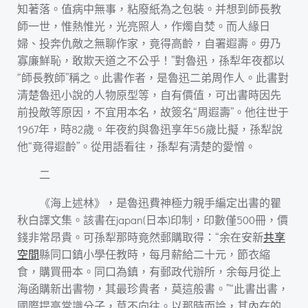
知著落。值病中無事，粘廢紙為之包裝。并想到師長教
師一世，惟熱惟光，光亮照人，作燭自焚。而人緣日
婦、投奔仇敵之無聊作家，竟得高齡，自署遐壽。毋乃
寡廉鮮恥，敢欺天道之不公乎！”對魯迅，孫犁年夜都以
“師長教師”稱之。此書作者，是魯迅二弟周作人。此書對
清楚魯迅小說的人物原型等，自有價值，可出書時因先
前投敵等原因，不宜用本名，故簽名“周遐壽”。他往世于
1967年，時82歲。年夜約與魯迅享年56歲比擬，孫犁說
他“竟得遐齡”。從用語看往，孫犁有清楚的愛憎。
二
《海上述林》，是魯迅費神極力親手編定出書的瞿
秋白譯文集。該書在japan(日本)印制，印數僅500冊，價
錢非常昂貴。可孫犁那時竟然郵購取得：“余在安新
共享
空間
縣同口鎮小學任教時，每月薪給二十元，節衣縮
食，購買冊本。同口為鎮，有郵政代辦所，余每月從上
海函購新出書物，其最珍貴者，莫這般書。”“此書出書，
國際提高常識分子，莫不向往。以那時而論，其內在的