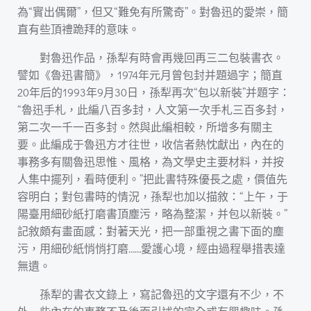
為“實出偶爾”，但又“難免有所驚奇”。對魯迅的愛崇，簡
直有些頂禮跪拜的意味。
對魯迅作品，孫犁有時會再幾回再三二包裝書衣。
譬如《魯迅書簡》，1974年元月曾包封并題過字；簡直
20年后的1993年9月30日，孫犁再次“包以新裝”并題字：
“魯迅手札，此編八百多封，人文第一次手札三百多封，
第二次一千一百多封。然與此編相較，所增多有關主
要。此編成于魯迅方才往世，收信者熱忱獻出，內在的
事務多有關魯迅思惟、風格，為文學史主要材料，并按
人集中擺列，看時便利。”把此書特殊優長之處，價值先
容明白；對包書時的情況，孫犁也加以描敘：“上午，于
陽臺用細砂紙打磨書頂塵污，略為整潔，并包以新裝。”
記敘頗有畫面感：對著天光，把一部重視之書下面的塵
污，用細砂紙悄悄打磨……愛護心境，經由過程舉措表達
無遺。
孫犁的書衣文錄上，寫記魯迅的文字還有不少，不