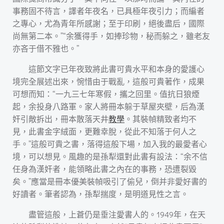
事務固不待言，譯者年夜名，已具極年夜引力；而編者
之專心，尤為青年所感謝；至于印刷，絕後盡后，國際
尚無第二本。”“余獲得手，如捧珍物，秘而躲之，雖老友
亦吝于借不雅也。”
這節文字已年夜致將此書可貴水平和本身的愛護心
境完全展述出來，惋惜由于戰亂，這般可貴著作，成果
可想而知：“一九三七年寒假，攜之回里。值抗日狼煙
起，余投身八路軍。家人將冊本躲于草屋夾壁，后為漢
奸引敵拆出，冊本散落天井
教學
。其裝幀精致者均不
見，此書金字絨面，更難幸脫，從此不知落于何人之
手。”這般可貴之書，落得這般下場，加入我的最愛者心
境，可以想見。風趣的是孫犁還對此書有設法：“余不信
任身為漢奸者，能領略此書之內在的事務，恐遭裂毀
矣。”應當是冊本優美裝幀吸引了偷兒，倒并非愛好書的
好讀者。筆者認為，孫犁揣度，是明道見性之言。
盡管這般，上蒼仍是垂注愛書人的。1949年，在天