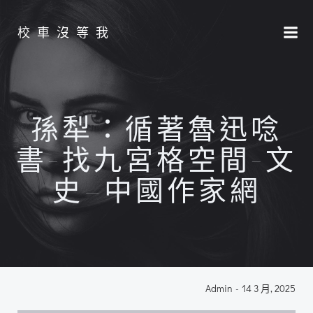
Skip
to
校車沒等我
content
孫犁：循著魯迅唸
書-找九宮格空間-文
史–中國作家網
Admin
-
14 3 月, 2025