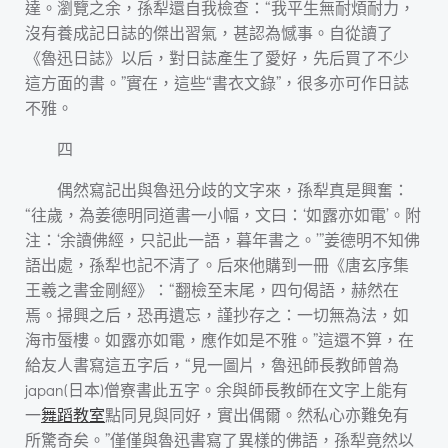
達。瀏覽之余，孫犁還自我檢查：“我平生無耐煩耐力，
沒有養成記日誌的傑出習氣，甚認為憾事。自從讀了
《魯迅日誌》以后，對日誌產生了愛好，先后買了不少
這方面的書。”實在，這些“書衣文錄”，很多亦可作日誌
不雅。
四
偶然寫記出與魯迅分歧的文字來，孫犁真是興奮：
“往歲，為姜德明同道書一小幅，文曰：‘如露亦如電’。附
注：‘余讀佛經，只記此一語，暮年書之。’”姜德明不知佛
語出處，孫犁也記不清了。后來他購到一冊《唐玄序集
王羲之書金剛經》：“翻檢至末尾，四句偈語，赫然在
焉。掃興之后，恐再遺忘，謹抄存之：一切無為法，如
海市蜃樓。如露亦如電，應作如是不雅。”這還不算，在
給友人書寫這五字后，“見一圖片，魯迅師長教師曾為
japan(日本)僧寮書此五字。余與師長教師在文字上能有
一
舞蹈教室
點同見與同好，實出偶爾。然私心亦難免有
所驚奇矣。”僅僅與魯迅書寫了異樣的佛語，孫犁竟然以