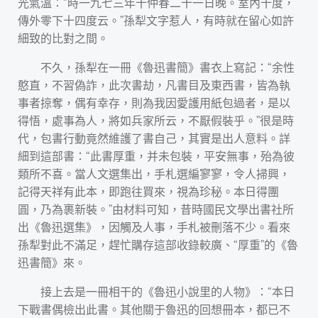
光氣溫：“時一九七三年十仲春二十一日晚。室內十度，
傳外零下十四度云。”孫犁文字惹人，有時就在留心如許
細致的比對之間。
不久，孫犁在一冊《魯迅書簡》書衣上寫記：“余性
憨直，不習偽詐，此次書劫，凡書目及東西書，皆為執
事者掠奪，偶有幸存，則為我因愛護用紙包過者，是以
得悟，處事為人，將如兵家所云，不厭假裝乎。”很是時
代，包書行動竟然維護了書自己，其實是出人意料。詳
細到這部書：“此書厚重，并未包裝，平安無事，殆為彼
類所不喜。當人文選集出，手札選編寥寥，令人掃興，
記得天祥有此本，即跑往買來，視為珍秘。本日得團
圓，乃為裹新裝。”由材料可知，昔時國民文學出書社所
出《魯迅選集》，因觸及人事，手札被刪落不少。看來
孫犁對此不滿足，趕忙購存這部收錄較廣、“厚重”的《魯
迅書簡》來。
接上去是一冊相干的《魯迅小說里的人物》：“本日
下戰書偶檢出此書。其他關于魯迅的回想冊本，都已不