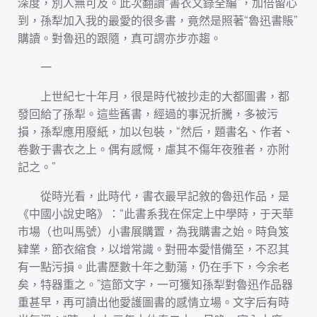
深度，別人無可及。此次翻讀“書衣文錄全編”，加倍留心
到，孫犁加入我的最愛的很多書，竟然是照著“魯迅書賬”
購讀。對魯迅的跟隨，真可謂亦步亦趨。
一
上世紀七十年月，很是時代被抄走的大都圖書，都
發回給了孫犁。這些舊書，經過的事況折騰，多被污
損，孫犁應用廢紙，加以包裝，“然后，題書名、作者、
卷數于書衣之上。偶有感慨，慮其不傷年夜雅者，亦附
記之。”
從時光看，此時代，書衣最早記敘的魯迅作品，是
《中國小說史略》：“此書系我在保定上中學時，于天華
市場（也叫馬號）小書展購置，為我購書之始。時負笈
肄業，節衣縮食，以增常識。對冊本愛惜備至，不忍其
有一點污損。此書歷數十年之動蕩，仍在手下，今余老
矣，特器重之。”這節文字，一可獲知孫犁對魯迅作品器
重甚早，再可讀出他愛護圖書的感情立場。文字后有時