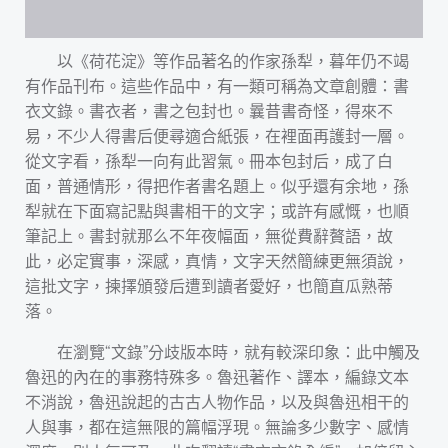
以《荷花淀》等作品著名的作家孫犁，暮年仍不竭
有作品刊布。這些作品中，有一類可稱為文章創體：書
衣文錄。書衣者，書之包封也。曩昔書奇怪，得來不
易，不少人得書后便尋適合紙張，在裡面再護封一層。
從文字看，孫犁一向有此習氣。冊本包封后，成了白
面，普通情形，得把作者書名題上。似乎還有余地，孫
犁就在下面寫記點與書相干的文字；或許有感慨，也順
筆記上。書封就那么不年夜幅面，無從費辭贅語，故
此，必定實事，深感，真情，文字天然簡練更無須說，
這批文字，揀擇頒發后遭到讀者愛好，也簡直瓜熟蒂
落。
在瀏覽“文錄”分歧版本時，就有較深印象：此中觸及
魯迅的內在的事務特殊多。魯迅著作、譯本，編錄文本
不消說，魯迅說起的古古人物作品，以及與魯迅相干的
人與事，都在這無限的篇幅浮現。無論多少數字、感情