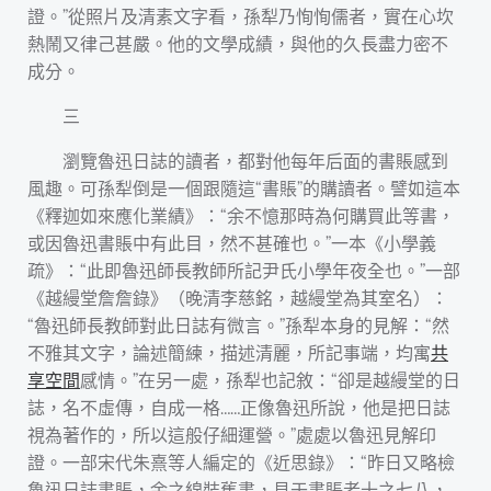
證。”從照片及清素文字看，孫犁乃恂恂儒者，實在心坎
熱鬧又律己甚嚴。他的文學成績，與他的久長盡力密不
成分。
三
瀏覽魯迅日誌的讀者，都對他每年后面的書賬感到
風趣。可孫犁倒是一個跟隨這“書賬”的購讀者。譬如這本
《釋迦如來應化業績》：“余不憶那時為何購買此等書，
或因魯迅書賬中有此目，然不甚確也。”一本《小學義
疏》：“此即魯迅師長教師所記尹氏小學年夜全也。”一部
《越縵堂詹詹錄》（晚清李慈銘，越縵堂為其室名）：
“魯迅師長教師對此日誌有微言。”孫犁本身的見解：“然
不雅其文字，論述簡練，描述清麗，所記事端，均寓
共
享空間
感情。”在另一處，孫犁也記敘：“卻是越縵堂的日
誌，名不虛傳，自成一格……正像魯迅所說，他是把日誌
視為著作的，所以這般仔細運營。”處處以魯迅見解印
證。一部宋代朱熹等人編定的《近思錄》：“昨日又略檢
魯迅日誌書賬，余之線裝舊書，見于書賬者十之七八，