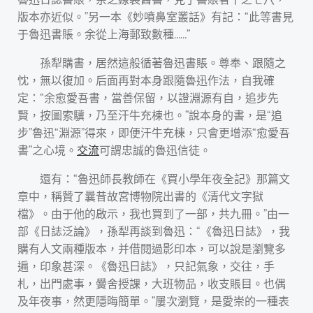
版本亦近似。”另一本《妙噴鼻室叢話》有記：“此等書見
于魯迅書賬。余從上海郵致數種……”
孫犁購書，居然這般循著魯迅書賬。尊奉、跟隨之
忱，無以復加。后面再對本身跟隨魯迅作法，自我確
定：“余愈愛吾書，當善保留，以證淵源有自，追步先
賢，按圖索驥，乃至汗牛充棟也。”說本身的書，是“追
步”魯迅“淵源”得來，即便汗牛充棟，只會更增添“愈愛吾
書”之心境。
交流
可謂忠誠的魯迅信徒。
還有：“魯迅師長教師在《買小學年夜全記》那篇文
章中，稱贊了曩昔故宮博物院出書的《清代文字獄
檔》。由于他的啟示，我也買到了一部，共九冊。”由一
部《日誌泛論》，孫犁再談到魯迅：“《魯迅日誌》，我
購有人文兩種版本，并借閱過影印本，可以說是瀏覽多
遍，印象甚深。《魯迅日誌》，只記氣象，交往，手
札，出門處事，黌舍授課，大班物品，收支賬目。也偶
及年夜事，然更隱晦簡單。”屢次瀏覽，是愛崇的一種表