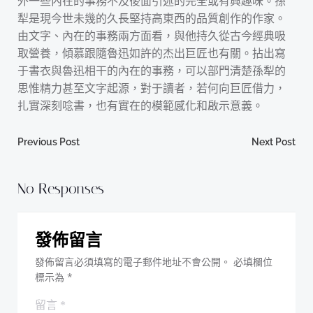
外一些內在的事務不及後面引述的完全或有興趣味。孫
犁是現今世未幾的久長堅持高東西的品質創作的作家。
由文字、內在的事務兩方面看，與他持久從古今經典吸
取營養，傾慕跟隨魯迅如許的杰出巨匠也有關。拈出寫
于書衣與魯迅相干的內在的事務，可以部門清楚孫犁的
思惟精力甚至文字起源，對于讀者，若何向巨匠借力，
扎實深刻唸書，也有實在的模範感化和啟示意義。
Post
Post
Previous Post
Next Post
navigation
navigation
No Responses
發佈留言
發佈留言必須填寫的電子郵件地址不會公開。
必填欄位
標示為
*
留言
*