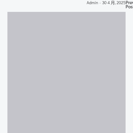
P
Admin
-
30 4 月, 2025
Pre
Pos
n