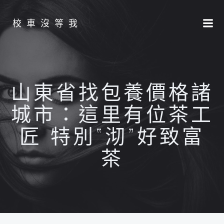
Skip
to
校車沒等我
content
山東省找包養價格諸
城市：這里有位茶工
匠 特別“沏”好致富
茶