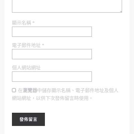
顯示名稱
*
電子郵件地址
*
個人網站網址
在
瀏覽器
中儲存顯示名稱、電子郵件地址及個人
網站網址，以供下次發佈留言時使用。