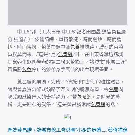
中工網訊（工人日報-中工網記者田國壘 通信員巨廣
勇 張麗君）“伎倆諳練、舉措敏捷，時而翻炒、時而發
抖、時而揉捻，茶葉在鍋中翻
包養
騰騰躍，濃烈的茶噴
鼻撲鼻而來……”這是4月2
包養網
7日，在山東省濰坊諸城
甘泉嶺生態園舉辦的第二屆采茶節上，諸城市“龍城工匠”
黃昌勝
包養
停止的炒茶身手展演的出色現場畫面。
黃昌勝的展演，完成了“傳統”與“古代”的碰撞融合，
讓與會嘉賓沉醉式領略了茶文明的胸無點墨、零
包養
間
隔感觸感染匠人的奇特魅力。“茶
包養網
，是時光的藝
術，更是匠心的凝集。”這是黃昌勝常說
包養網
的話。
圖為黃昌勝。諸城市總工會供圖“小姐的屍體……”蔡修猶豫