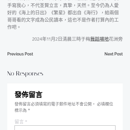
手寫我心，不代圣賢立言，真摯，天然。至今仍為人愛
好的《海上的日出》《繁星》都出自《海行》，給兩個
哥哥看的文字成為公民讀本，這也不是作者打算內的工
作吧。
2024年11月2日清晨三時于梅
舞蹈場地
花洲旁
Post
Post
Previous Post
Next Post
navigation
navigation
No Responses
發佈留言
發佈留言必須填寫的電子郵件地址不會公開。
必填欄位
標示為
*
留言
*