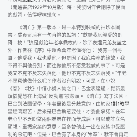
（開通書店1929年10月版）時，我發明作者刪除了後面
的獻詞，值得啰嗦幾句。
《消亡》第一版本，是一本特別裝幀的袖珍本圖
書，扉頁背后有一句直排的獻詞：“獻給我底親愛的哥
哥：枚！”這是獻給年老李堯枚的，除了表達兄弟友誼之
外，作者在《序》中還希冀年老懂得他：“我有一個哥
哥，他愛我，我也愛他，但是因了我底崇奉的緣故，我
不得不與他分別，而往做他所不愿意我做的事了。可是
我又不克不及忘失落他，他也不克不及忘失落我。”年老
不愿意他做什么呢？作者沒有明說，可是，在小說
《春》《秋》中借小說人物之口，巴金表達過，覺新最
煩惱覺慧在上海做“反動黨”被殺頭。《消亡》寫于法國，
巴金到法國留學，年老最後是分歧意的，由於家
1對1教學
里經濟艱苦，后來是巴金執意要往，才委曲承諾。在年
老心里不乏盼望兩個弟弟在裡面學成后，可以或許立名
顯親、重振家業的意思，至多替他出一出在家族中受壓
制的惡氣吧。但是，巴金有了本身的“崇奉”，就不會再走