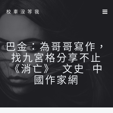
Skip
to
校車沒等我
content
巴金：為哥哥寫作，
找九宮格分享不止
《消亡》–文史–中
國作家網