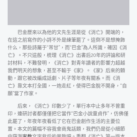
巴金歷來以為他的文先生涯是從《消亡》開端的，
在這之前寫作的小詩不外是練筆罷了。這倒不是想掩飾
什么，那些詩屬于“芾甘”，而“巴金”為人所識，確因《消
亡》。不只這般，梳理《消亡》出書后20年的評論和研
討材料，不難發明，《消亡》對青年讀者的影響力超越
我們明天的想象，甚至不輸于《家》。《家》后來的顫
動，跟它被改編成話劇、片子等年夜有關系。而《消
亡》靠文本打全國，一炮走紅，使得巴金脫不開身，“自
願”當了作家。
后來，《消亡》印數少了，單行本中止多年不曾重
印，連研討者都僅僅把它當作“巴金小說童貞作”，仿佛僅
此罷了，年夜年夜看低了它在巴金創作生活的主要位
置。本文的篇幅不容我會商鬼話題，我們仍是從小細節
中窺測
家教
文字背后的景致吧。重翻《消亡》第一版本