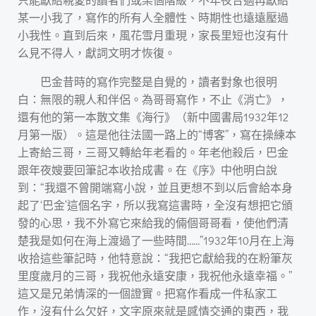
某一小我了，寫作的所有人全體性、時期性也遠遠壓過
小我性。直到后來，風花雪月重現，家長里短也沒有什
么見不得人，獻詞文明才恢復。
巴金昔時的寫作完整是自覺的，讀者對象也很明
白：無限的親人和伴侶。為哥哥寫作，不止《消亡》，
還有他的第一本散文集《海行》（新中國書局1932年12
月第一版）。這是他往法國一路上的“博客”，寫在操練本
上寄給三哥，三哥又轉給年老看的。年老他殺后，巴金
跟年夜嫂要回筆記本收拾成書。在《序》中他明白說
到：“我還不曾開端寫小說，並且更想不到以后會給本身
起了‘巴金’這個名字，所以我寫這書時，全沒有想把它頒
發的心思，我不外寫它來給我的倆個哥哥看，使他們清
楚我是如何在海上渡過了一些時間……”1932年10月在上海
收拾這些筆記時，他特意說：“我把它獻給我的在粉筆灰
里度歲月的三哥，我祝他永遠安康，我祝他永遠幸福。”
這又是兄弟情深的一個證實。把寫作看成一件私家工
作，沒有什么欠好，文字原來就是感情交通的東西，我