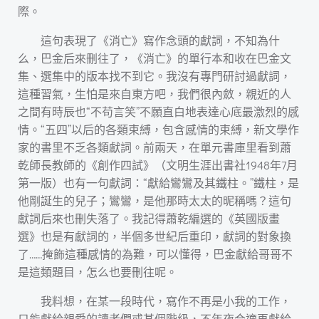
際。
這句表現了《消亡》寫作念頭的獻詞，不知為什
么，巴金后來刪往了，《消亡》的單行本和收在巴金文
集、選集中的版本找不到它。我沒有專門研討過獻詞，
這種習氣，生怕是來自東方吧，我們很內斂，親近的人
之間有時辰也“不苟言笑”不願直白地表達心底最激烈的感
情。“五四”以后的各類束縛，包含感情的束縛，新文學作
家的書里不乏各類獻詞。前兩天，在單元書庫里看到蕭
乾師長教師的《創作四試》（文明生涯出書社1948年7月
第一版）也有一句獻詞：“獻給鸞鸞及其鐵柱。”鐵柱，是
他剛誕生的兒子；鸞鸞，是他那時太太的昵稱嗎？這句
獻詞后來也刪失落了。我記得蕭乾編選的《英國版畫
選》也是有獻詞的，半個多世紀后重印，獻詞的對象換
了……掩飾這種感情的為難，可以懂得，巴金獻給哥哥不
是這類題目，怎么也要刪往呢。
我料想，在某一段時代，寫作不再是小我的工作，
只能獻給親愛的讀者們或某個階級，不年夜合適再獻給