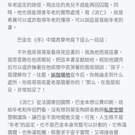
年老設定的途徑，飛出往的鳥兒不成能再回囚籠。同
時，他也很能領會年老的實際處境，寫《消亡》，就是
希冀可以或許取得年老的懂得，可以說這是寫給年老的
書。
巴金在《序》中還真摯地寫下這么一段話：
不外我底哥哥是看得見這書的，我為他而寫這書，
我愿意跪在他底眼前，把這本書呈獻給他。假如他讀完
后可以或許撫著在他底懷中哀哭著的我底頭說：“孩子，
我理解你了，往罷，
瑜伽場地
從今后，你無論走到什么
處所，你底哥哥底愛老是隨著你的！”那么，在我是知
足，非常知足了！
《消亡》從法國寄回國際，巴金本想公費印刷，送
給年老和伴侶們看。沒有想到葉圣陶師長教師
私密空間
慧眼識珠，讓巴金不測地闖進文壇。可見，人生既不是
“年老”的設定，也不是巴金本身完整可以計劃的，它佈滿
偶爾，也佈滿牴觸，既需求不安于實際，又得接收實