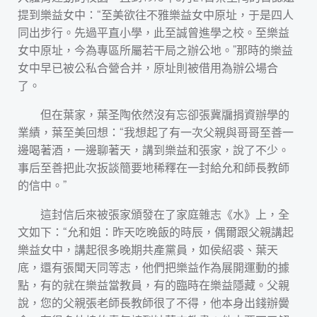
提到樂益女中：“至美欲往不雅樂益女中原址，于是四人
同出步行。先過平直小學，此至誠曾進學之校。至樂益
女中原址，今為專區所屬若干局之辦公地。”那時的樂益
女中早已被公私合營合并，原址則被借用為辦公場合
了。
但在葉家，葉圣陶依然沒有忘卻張冀牖捐資辦學的
業績，葉至美回想：“我想起了有一次父親與哥哥至善一
邊喝著酒，一邊聊著天，講到樂益和張家，說了不少。
事后至善把此次扳談簡要地稀釋在一封給允和師長教師
的信中。”
這封信后來被張家頒發在了家庭雜志《水》上，全
文如下：“允和姐：昨天吃晚飯的時辰，偶爾跟父親講起
樂益女中，講起很多晚期共產黨員，如侯紹裘、葉天
底，還有張聞天同等志，他們把樂益作為展開運動的據
點，有的就在樂益當教員，有的臨時在樂益隱藏。父親
說，您的父親張老師長教師很了不得，他本身出錢辦黌