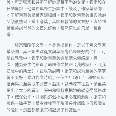
美。可是張宗和并不了解她是葉圣陶的女兒。張宗和在
日誌里說，他是在與先生扳談中，談及了作家葉圣陶，
才了解葉至美是葉家鉅細姐。張宗和對葉至美說與她的
父親很熟習，當面夸獎了葉師長教師的文章好，沒想到
葉至美說爸爸的文章欠好看，當然這也許只是一種自
謙。
張宗和酷愛文學，本身也搞創作，是以了解文學家
葉圣陶，其三姐夫沈從文與葉圣陶也是極好的伴侶。可
是在執教中，張宗和對葉至美倒是請求極嚴厲。有一
次，他為先生們布置了命題作文標題《我的家》、《我
幻想中的樂土》。在收功課時，張宗和說葉至美的字寫
得不太好，修改作文時給了一個“中（等）”，和她談及，
還弄得葉至美很不興奮。后來，試卷發下往后，葉至美
提出了本身的看法，張宗和還特意把她的試卷從頭修改
了，確保公平，并賜與這個小姑娘必定的激勵。張宗和
說過一陣子要上葉家往找葉圣陶師長教師聊下傳授國文
的題目。這些都被張宗和記進了日誌里。