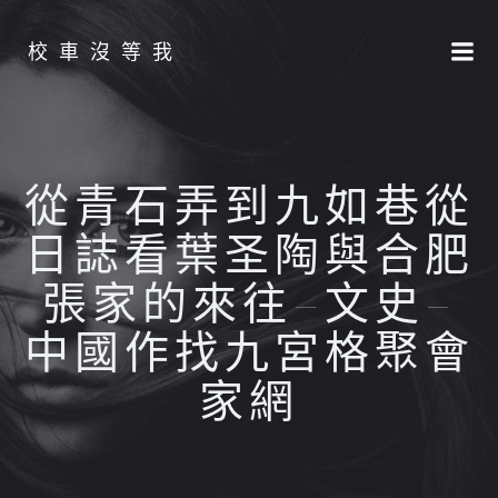
Skip
to
校車沒等我
content
從青石弄到九如巷從
日誌看葉圣陶與合肥
張家的來往–文史–
中國作找九宮格聚會
家網