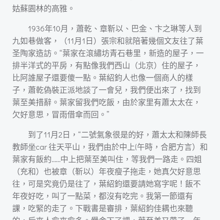
姑蘇園林的高雅。
1936年10月，蕭乾、章靳以、巴金、卞之琳等人到
九如巷做客，（11月1日）張宗和就陪著幾個文友往了葉
圣陶家造訪。“葉家在滾繡坊青石巷里，新造的屋子，一
排半洋式的平房，有點像我們西山（北京）住的屋子，
比阿誰屋子還要傻一點。葉紹鈞人也像一個商人的樣
子，蕭乾偽裝正派地談了一會兒，我們便出來了，找到
葉至美措辭。葉家留我們吃飯，由於家里有蕭太太在，
欠好意思，冒雨借傘而回。”
到了11月2日，“二號氣象很是的好，蕭太太和陳師長
教師坐car 往天平山，我們由於中上(午時，合肥方言）和
葉家有飯約……中上把葉至美叫住，等我們一路走。四姐
（充和）也被章（靳以）年夜瘦子拖走，她真欠好意思
往，可是究竟仍是往了，葉紹鈞還要請她寫字呢！飯不
年夜好吃，叫了一點菜，都沒有吃完。我第一節還有
課，吃緊的走了。下戰書是審排，葉紹鈞佳耦也來聽