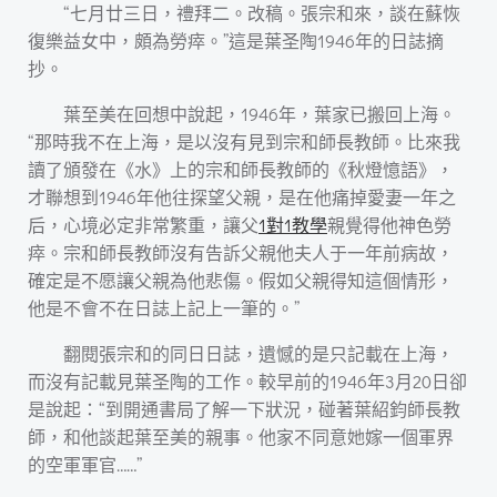
“七月廿三日，禮拜二。改稿。張宗和來，談在蘇恢
復樂益女中，頗為勞瘁。”這是葉圣陶1946年的日誌摘
抄。
葉至美在回想中說起，1946年，葉家已搬回上海。
“那時我不在上海，是以沒有見到宗和師長教師。比來我
讀了頒發在《水》上的宗和師長教師的《秋燈憶語》，
才聯想到1946年他往探望父親，是在他痛掉愛妻一年之
后，心境必定非常繁重，讓父
1對1教學
親覺得他神色勞
瘁。宗和師長教師沒有告訴父親他夫人于一年前病故，
確定是不愿讓父親為他悲傷。假如父親得知這個情形，
他是不會不在日誌上記上一筆的。”
翻閱張宗和的同日日誌，遺憾的是只記載在上海，
而沒有記載見葉圣陶的工作。較早前的1946年3月20日卻
是說起：“到開通書局了解一下狀況，碰著葉紹鈞師長教
師，和他談起葉至美的親事。他家不同意她嫁一個軍界
的空軍軍官……”