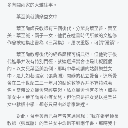
多有關兩家的大雅往事。
葉至美就讀樂益女中
葉圣陶師長教師有三個後代，分辨為葉至善、葉至
美、葉至誠，兩子一女，他們在唸書時代所做的文進修
作曾被結集出書為《三葉集》，屢次重版，可謂“滯銷”。
葉圣陶教導後代的經過歷程可謂典范，但他對于後
代進學并沒有特別門徑，就連選擇黌舍也是比擬隨便
的。以女兒葉至美為例，那時中學就讀的姑蘇樂益女
中，是九如巷張家（張冀牖）開辦的私立黌舍，這所黌
舍在二十世紀二三十年月的姑蘇教導界并不算特殊著
名。當時公立黌舍曾經突起，私立黌舍也有多所，如振
華女中。葉圣陶最心疼女兒，但他只是把女兒送進樂益
女中就讀中學，想必只是由於離家較近。
對此，葉至美自己暮年曾有過回想：“我在張老師長
教師（張冀牖）的樂益女中念過不到兩年書，那時我十