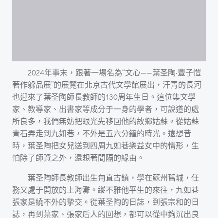
2024年事末，跟著一場名為“文心——葉圣陶·豐子愷
著作躲品展”的展覽在北京古代文學館展出，汗青的長河
也迎來了葉圣陶師長教師的130周年生日。這位集文學
家、教導家、出書家等成分于一身的學者，可說道的處
所良多，我們無妨把眼光先移回他的故鄉姑蘇。從姑蘇
青石弄走到九如巷，不外是五六分鐘的時光。遠想昔
時，葉圣陶把女兒送到四周九如巷樂益女中的情形，生
怕除了師資之外，還想著間隔的緣由。
葉圣陶師長教師出生甪直古鎮，學在蘇州舊城，任
務又處于開放的上海灘。縱不雅他平生的來往，九如巷
張家是繞不外的摯交。從葉圣陶的日誌，到張宗和的日
誌，再到葉家、張家后人的回想，都可以從中鉤沉出良