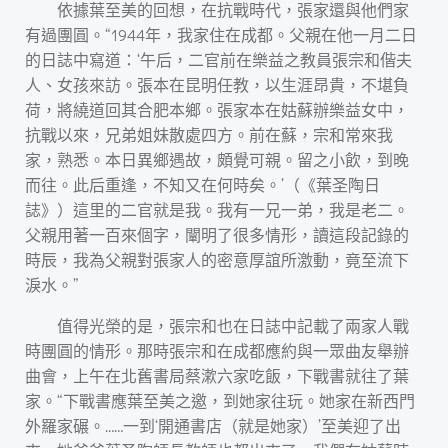
依據葉至美的回想，在抗戰時代，張家還與他們家
有過團圓。“1944年，我家住在成都。父親在他一月二日
的日誌中寫道：‘午后，二官前在樂益之教員張宗和偕夫
人、女孩來訪。張本在昆明任教，以生涯昂貴，不堪負
荷，將繞道回其合肥本鄉。張家本在姑蘇辦樂益女中，
抗戰以來，兄弟姐妹散處四方。前在蘇，宗和常來我
家，熟悉。本日異鄉遇故，頗覺可親。留之小飲，到晚
而往。此后重逢，不知又在何時矣。’（《葉圣陶日
誌》）這里的二官就是我。我有一兄一弟，我是老二。
父親用著一百來個字，闡明了很多情形，讀這段記錄的
時辰，我為父親對張家人的密意厚誼所激動，竟至流下
淚水。”
值得光榮的是，張宗和也在日誌中記載了兩家人戰
時團圓的情形。那時張宗和在成都應約與一眾曲友舉辦
曲會，上午在北舊書局蔡漱六家吃飯，下戰書就往了葉
家。“下戰書應葉至美之邀，到她家往玩。她家在新西門
外羅家碾。……一到‘開通書店（就是她家）’至美迎了出