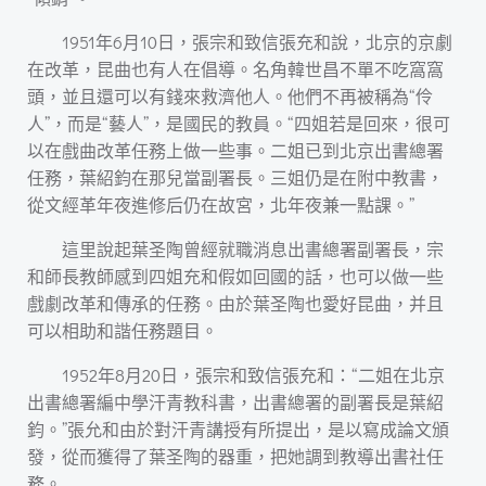
1951年6月10日，張宗和致信張充和說，北京的京劇
在改革，昆曲也有人在倡導。名角韓世昌不單不吃窩窩
頭，並且還可以有錢來救濟他人。他們不再被稱為“伶
人”，而是“藝人”，是國民的教員。“四姐若是回來，很可
以在戲曲改革任務上做一些事。二姐已到北京出書總署
任務，葉紹鈞在那兒當副署長。三姐仍是在附中教書，
從文經革年夜進修后仍在故宮，北年夜兼一點課。”
這里說起葉圣陶曾經就職消息出書總署副署長，宗
和師長教師感到四姐充和假如回國的話，也可以做一些
戲劇改革和傳承的任務。由於葉圣陶也愛好昆曲，并且
可以相助和諧任務題目。
1952年8月20日，張宗和致信張充和：“二姐在北京
出書總署編中學汗青教科書，出書總署的副署長是葉紹
鈞。”張允和由於對汗青講授有所提出，是以寫成論文頒
發，從而獲得了葉圣陶的器重，把她調到教導出書社任
務。