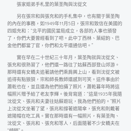
張家姐弟手札里的葉圣陶與沈從文
另在張宗和與張充和的手札集中，也有關于葉圣陶
的內在的事務，如1949年11月5日，張宗和致信在美國的
四姐充和：“北平的國民當局成立，各部的人事也頒發
了，你們大要曾經看到了吧。此中丁西林、葉紹鈞、巴
金他們都當了官，你們和北平還通信吧。”
實在早在二十世紀三十年月，葉圣陶就與沈從文、
張充和很熟習了，他們還一路往了姑蘇西部登山郊游。
那時還有女轎夫追著請他們乘肩輿上山，看到沈從文被
追得有點狼狽，宗和師長教師還感到可笑。這件事由於
蕭乾也在，並且還為他們拍攝了照片，蕭乾暮年時將這
幅照片贈予給了老友李輝。後背寫道：“這是1935年我隨
沈從文、張兆和夫妻往姑蘇遊玩，我為他們拍的。”照片
上沈從文坐著了望，張兆和撐著遮陽傘，張充和則戴著
遮陽帽在吃工具。實在那時還有一幅照片，有葉圣陶、
沈從文、張兆和、張充和等人，后面隨著不少女轎夫在
“傾銷”。