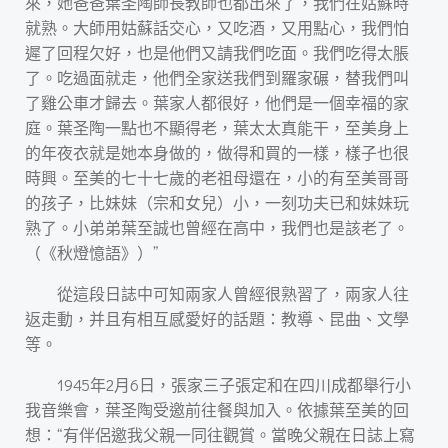
來，她爸爸葉圣陶師長教師也都出來了，我們在姑蘇時
就熟。大師用姑蘇話交心，又吃酒，又用點心，我們怕
遲了回程欠好，也是他們又請我們吃面。我們吃得太脹
了。吃過面就走，他們全家送我們到羅家碾，替我們叫
了雞公車才歸去。葉家人都很好，他們是一個幸福的家
庭。葉圣陶一點也不顯得老，葉太太真能干，至美身上
的年夜衣就是她本身做的，做得和買的一樣，樣子也很
時興。至美的七十七歲的老祖母還在，小的有至美哥哥
的孩子，比妹妹（宗和女兒）小，一刻功夫已和妹妹玩
熟了。小弟弟葉至誠也曾經在高中，我們也是該老了。
（《秋燈憶語》）”
從這段日誌中可知兩家人曾經很熟習了，兩家人往
返走動，并且有相互感愛好的話題：教導、昆曲、文學
等。
1945年2月6日，張家三子張定和在四川成都舉行小
我音樂會，葉圣陶受邀前往餐與加入。依據葉至美的回
想：“有伴侶邀我父親一同往觀賞。當晚父親在日誌上寫