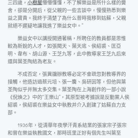
三四歲，
小樹屋
懵懵懂懂，不了解樂益是所什么樣的黌
舍，卻是分開后，從父親的一些言談中，慢慢熟悉到樂
益之寶貴。我終于清楚了為什么昔時我移到姑蘇，父親
就絕不遲疑地讓我進了樂益女中。”
樂益女中以講授開通著稱，所聘任的教員都是思惟
較為新銳的人才，如張聞天、葉天底、侯紹裘、匡亞
明、韋布、胡山源、王芝九等，此中教導家王芝九后來
還與葉圣陶結為老友。
不成否定，張冀牖辦教導必定不會疏忽對教導界的
接觸，他造訪過蔡元培、張一麐、吳研因等，但他與葉
圣陶似乎并無太多交集。葉圣陶在上海創作的一部小說
《倪煥之》中的“王樂山”，其原型被考據說是反動黨人侯
紹裘，侯紹裘在樂益女中執教并介入創建了姑蘇自力支
部。
1936年，從清華年夜學汗青系結業的張家宗子張宗
和曾在樂益執教國文，那時班里正好有個先生叫葉至