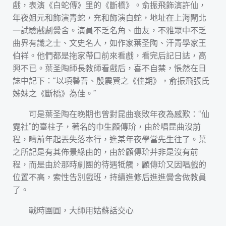
戲，表演《白蛇傳》里的《斷橋》。俞振飛飾演許仙，
年夜姐元和飾演青蛇，充和飾演白蛇，地址在上海閘北
一試驗戲劇黌舍。演員不乏名角、曲友，不雅眾中不乏
曲界有識之士、文史名人，如作家葉圣陶、汗青學家王
伯祥。他們都是拖家帶口前來看戲，看完后記日誌，高
興不已。葉圣陶師長教師看戲后，喜不自禁，悵然在日
誌中記下：“以項馨吾、殷震賢之《佳期》，俞振飛張氏
姊妹之《斷橋》為佳。”
可是葉圣陶在晚期也曾對昆曲衰敗年夜為感歎：“仙
霓社”的臺柱子，著名的巾生顧傳玠，由於唱昆曲沒前
程，疇前年起丟失落本行，進某年夜學當先生往了。葉
之所記是有其佈景緣由的，由於顧傳玠并非是沒有前
程，而是由於那時劇團的待遇牴觸，顧傳玠又因唱戲的
位置不高，索性告別戲班，持續進修后進進黌舍做教員
了。
戰時團圓，大師用姑蘇話交心