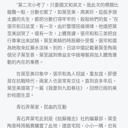
“第二次小考了，只要國文和英文。我此次的標題比
擬難一點，分數也緊了，如葉至美、周美珍，這般矛頭
太露的先生，都把分數打得牢牢的，殺殺她們的氣。”在
張宗和日誌里，有一次，由於整理班級規律，他還把葉
至美訓哭了。還有一次，上體育課，張宗和和三弟把自
行車拿出來試騎，葉至美騎的時辰顛仆受傷，張宗和還
為她取來紅藥水涂抹。別的，日誌中還記載著葉圣陶兩
個兒子葉至善、葉至誠到樂益女中操場餐與加入體育運
動的內在的事務。
在葉至美印象中，張宗和為人坦誠，重友誼。即便
是在抗戰時代，兩家人也是常有交往。直到良多年后，
葉至美還寫了一篇《我要到九如巷往》，回想已經的美
妙校園生涯。
青石弄葉家，昆曲的互動
青石弄葉宅此刻是《姑蘇雜志》社的編纂部，葉圣
陶昔時用稿費購置了此地，建造宅院，小小一隅，也有