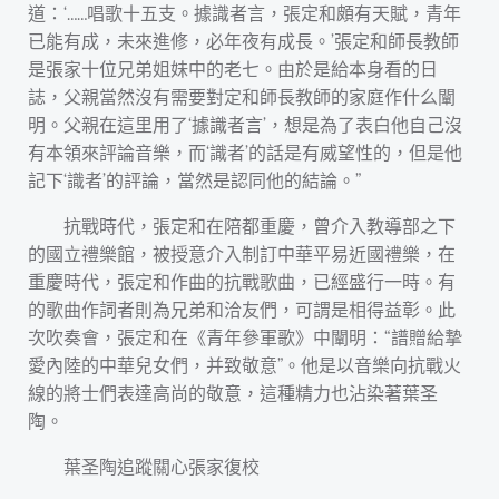
道：‘……唱歌十五支。據識者言，張定和頗有天賦，青年
已能有成，未來進修，必年夜有成長。’張定和師長教師
是張家十位兄弟姐妹中的老七。由於是給本身看的日
誌，父親當然沒有需要對定和師長教師的家庭作什么闡
明。父親在這里用了‘據識者言’，想是為了表白他自己沒
有本領來評論音樂，而‘識者’的話是有威望性的，但是他
記下‘識者’的評論，當然是認同他的結論。”
抗戰時代，張定和在陪都重慶，曾介入教導部之下
的國立禮樂館，被授意介入制訂中華平易近國禮樂，在
重慶時代，張定和作曲的抗戰歌曲，已經盛行一時。有
的歌曲作詞者則為兄弟和洽友們，可謂是相得益彰。此
次吹奏會，張定和在《青年參軍歌》中闡明：“譜贈給摯
愛內陸的中華兒女們，并致敬意”。他是以音樂向抗戰火
線的將士們表達高尚的敬意，這種精力也沾染著葉圣
陶。
葉圣陶追蹤關心張家復校