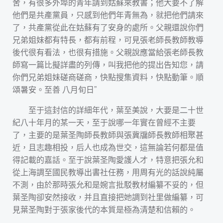
舍，有很多外埠的青年請到姑蘇來教書；他大要不了解
他們是共產黨員，只感到他們年青無為，就把他們請來
了，共產黨從此在姑蘇有了安身的處所。父親還說你們
兄弟姐妹都有特長，都有前程，可見張老師長教師教導
後代很有看法，也很有措施。父親說應當給張老師長教
師寫一篇比擬詳盡的列傳，叫我把他的提出告知您，請
你們兄弟姐妹磋商磋商，快點搜集資料，快點動筆。順
頌暑安。至善 八月旬日”
至于這封信的詳細年代，葉至美說，大要是二十世
紀八十年月的某一天，至于說哪一年實在曾經不主要
了，主要的是葉圣陶師長教師與張冀牖師長教師相聚甚
近，且志趣相投，后人也成為世交，這無論若何都是值
得記載的嘉話。至于說葉圣陶愛護人才，特意把張允和
從上海調至國民教導出書社任務，用周有光的話說純屬
不測，由於那時張允和是婉言批駁教材編纂不妥的，但
葉圣陶卻安然接收，并且直接把她調到社里做編纂，可
見葉圣陶對于張家後代的本質是極為清楚和信賴的。