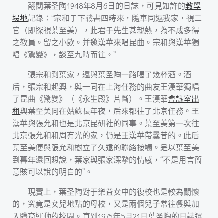
翻閱葉圣陶1948年8月6日的日誌，可見如許的
教學
場地
記錄：“宗和于下戰書四時來，隨車同返我家，視二
官（即探視葉至美），此君于先生甚親熱，為不成多得
之教員。留之小飲。并邀漢華來唱昆曲。宗和與漢華獨
唱《驚變》，談至九時而往。”
張宗和到葉家，還與葉圣陶一路喝了幾杯酒。酒
后，張宗和起興，與一同在上海任務的曲友王漢華獨唱
了昆曲《驚變》（《永生殿》片斷）。王漢華
會議室出
租
與葉至美同在姑蘇長年夜，后來都往了北京任務。王
漢華與張允和也是北京昆研社的同事。葉至美第一次往
北京張允和和周有光的家，仍是王漢華帶曩昔的。此后
葉至美便與張允和樹立了久遠的聯絡接觸。是以葉至美
到暮年還回想說，葉家與張家深摯的情感，“不是用言簡
意賅可以說的明白的”。
現實上，葉圣陶對于樂益女中的復校也是較為關懷
的，究竟是女兒地點的母校，又是兩個兒子常往餐與加
入體育運動的校園。直到1975年5月21日葉圣陶的日誌還