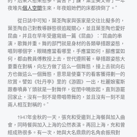
的，后來人愈來愈多。黌舍下了課，葉至美又帶了一年
夜堆先
個人空間
生來，年夜姐她們的床都擠倒了。”
從日誌中可知，葉圣陶家與張家是交往比擬多的，
葉圣陶自己對教導靜態很追蹤關心，並且葉圣陶也愛好
昆曲，并且在早年受邀寫過一篇《昆曲》：“昆曲的串
演，歌舞并重。舞的部門就是身材的各類舉措跟姿態，
唱到哪個字，眼睛應當看哪里，手應當如何，腳應當如
何，都由教員傅教授上去，世代遵照著。舉措跟姿態大
要重在對稱，向左方做了這么一個舞態，接上去就向右
方也做這么一個舞態，意思是使臺下的看客獲得劃一的
欣賞。譬如《牡丹亭》里的《游園》一出，杜麗娘蜜斯
跟春噴鼻丫頭就是一對舞伴，從閨中曉妝起，直到游罷
回家止，沒有一刻不是帶唱帶舞的，並且沒有一刻不是
兩人相互對稱的。”
1947年金秋的一天，張充和受邀到上海餐與加入曲
會，同時餐與加入上海的公然表演。再回上海，充和曾
經成熟很多。有一次，她與大名鼎鼎的名角俞振飛對