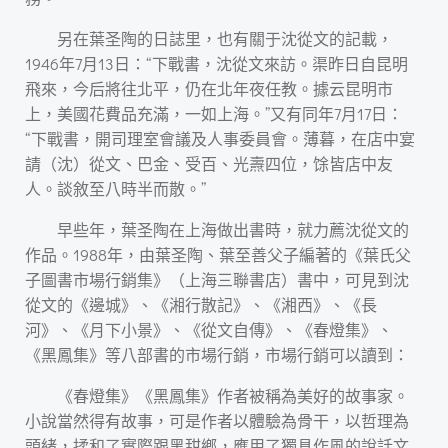
另在葉圣陶的日誌里，也有關于沈從文的記載，
1946年7月13日：“下戰書，沈從文來訪。渠昨日自昆明
飛來，今后將往北平，仍在北年夜任教。據云昆明市
上，美國花費品充滿，一如上海。”又有同年7月17日：
“下戰書，開司理室會議及人事委員會。薄暮，在店中宴
請（沈）從文、巴金、受百、光燾四位，馀皆店中友
人。談敘至八時半而散。”
早些年，葉圣陶在上海做出書時，就力薦沈從文的
作品。1988年，由葉圣陶、葉至善父子編著的《葉氏父
子圖書市場行銷集》（上海三聯書店）書中，可見到沈
從文的《邊城》、《湘行散記》、《湘西》、《長
河》、《月下小景》、《從文自傳》、《春燈集》、
《黑鳳集》等八部書的市場行銷，市場行銷可以讀到：
《春燈集》《黑鳳集》作者被稱為美好的故事家。
小說當然得有故事，可是作者以體驗為骨干，以哲理為
頭緒，揉和了實際跟黑甜鄉，應用了獨具作風的說話文