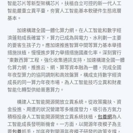
智能芯片等新型架構芯片，扶植自立可控的新一代人工
智能嚴重立異平臺，夯實人工智能基本軟硬件生態底層
基本。
加速構建全國一體化算力網。在人工智能和數字經
濟蓬勃成長確當下，算力已成為與電力、水利劃一主要
的要害生孩子力。應加速推進智算中間等算力基本舉措
措施扶植，慢慢進步算力舉措措施國產化率。深刻實行
“東數西算”工程，強化收集通訊支持，加速構建全國一體
化算力網，推進云、網、算等資本融為一體，完成全國
年夜型算力的協同調劑和高效盤算，構成支持數字經濟
成長的同一算力年夜市場，為人工智能技巧立異和財產
智能化轉型供給普惠算力。
構建人工智能開源開放立異系統。從政策攙扶、資
金投進、周遭的狀況營建等多維度發力，吸引各方氣力
積極投身人工智能開源開放立異系統扶植，
包養網
為人
工智能成長發明新機會。一方面，以開源年夜模子為主
要
包養
抓手，加年夜對開源年夜模子研發的政策支撐，