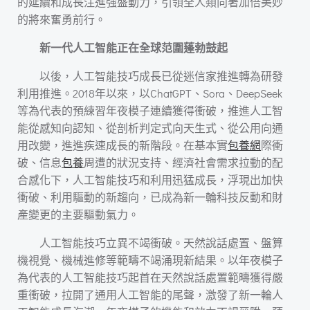
的延續和成長注進強盛動力，引領全人類向著加倍美妙
的將來奮勇前行。
新一代人工智能正在全球范圍蓬勃鼓起
以後，人工智能技巧成長已從迷信家推進轉為研發
利用推進。2018年以來，以ChatGPT、Sora、DeepSeek
等為代表的預練習年夜模子連續獲得衝破，推進人工智
能從感知向認知、從剖析判定式向天生式、從公用向通
用改變，進進疾速成長的新階段。在基本實
包養網
際衝
破、信息
包養
周遭的狀況支持、經濟社會需求拉動的配
合感化下，人工智能技巧和利用迅猛成長，浮現出加快
衝破、利用驅動的新趨向，已成為新一輪科技反動和財
產變更的主要驅動氣力。
人工智能技巧立異不竭衝破。天然說話處置、盤算
機視覺、機械進修等範疇不竭涌現新結果。以年夜模子
為代表的人工智能技巧起首在天然說話處置範疇獲得嚴
重衝破，拉開了通用人工智能的尾聲，激發了新一輪人