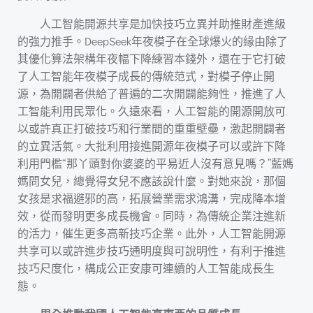
人工智能開源共享是加快技巧立異并助推財產進級
的強力推手。DeepSeek年夜模子在全球爆火的緣由除了
其優化算法架構年夜幅下降練習本錢外，還在于它打破
了人工智能年夜模子成長的傳統范式，對模子停止開
源，為開闢者供給了普遍的二次開闢能夠性，推進了人
工智能利用民眾化。久遠來看，人工智能的開源開放可
以或許真正打破技巧和行業間的重重壁壘，激起開闢者
的立異活氣。大批利用接進開源年夜模子可以或許下降
利用門檻“那丫頭對你婆婆的平易近人沒有意見嗎？”藍媽
媽問女兒，總覺得女兒不應該說什麼。對她來說，那個
女孩是求福避邪的高，拓展營業需求鴻溝，完成降本增
效，從而發明更多成長機會。同時，為傳統企業注進新
的活力，催生更多高新技巧企業。此外，人工智能開源
共享可以或許進步技巧通明度與可說明性，有利于推進
技巧尺度化，構成公正安康可連續的人工智能成長生
態。