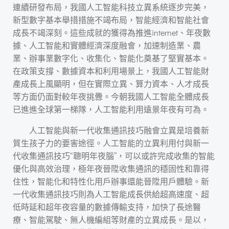
連續研發布局，我國人工智能科技立異系統逐步完美，
新型數字基本舉措措施不竭布局，智能經濟和智能社會
成長不竭深刻。這些成就的獲得為推進internet、年夜數
據、人工智能和實體經濟深度融會，加速制造業、農
業、辦事業數字化、收集化、智能化奠基了堅實基本。
在政策支撐、數據資本和利用場景上，我國人工智能財
產成長上風顯明，但在實際立異、算力資本、人才成長
等方面仍面對較年夜挑釁。今朝我國人工智能全體成長
已進進全球第一梯隊，人工智能利用遠景年夜有可為。
人工智能與新一代收集通訊技巧融會立異是培養新
質生孩子力的要害途徑。人工智能的立異利用付與新一
代收集通訊技巧“聰明年夜腦”，可以或許完成收集的智能
優化與高效治理，極年夜晉陞收集通訊的穩固性和靠得
住性，智能化和特性化用戶辦事還能晉陞用戶體驗。新
一代收集通訊技巧則為人工智能成長供給超高速度、超
低時延和超年夜容量的數據傳輸支持，加快了長途醫
療、智能駕駛、無人機編組等財產的立異成長。是以，