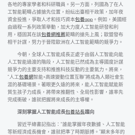
各地的專家學者和科研職員。另一方面，列國為了在人
工智能範疇占據搶先位置，紛紜出臺相干政策，加年夜
資金投進，爭取人才和技巧資本
包養app
。例如，美國經
由過程一系列政策舉動，加大力度人工智能研發和利
用，穩固其在該
包養網推薦
範疇的搶先上風；歐盟發布
相干計謀，努力于晉陞歐洲在人工智能範疇的競爭力。
今朝，全球人工智能成長正處于由弱人工智能向能
人工智能過渡的階段，人工智能已然成為主導國度計謀
競爭力的主要支持和推進科技反動的主要氣力。將來，
“人工
包養網
智能+高速變動位置互聯”將成為人類社會生
涯的基礎場景。著眼更久遠的將來，能人工智能賦能新
質生孩子力成長，將帶來推翻性、全局性影響，誰率先
完成衝破，誰就把握將來成長的主導權。
深刻掌握人工智能成長
包養站長
趨向
習近平總書記指出：“誰能掌握年夜數據、人工智能
等新經濟成長機會，誰就把準了時期脈搏。”顛末多年的