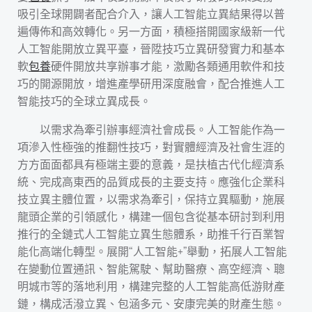
吸引全球開闢者配合介入，讓人工智能立異結果得以普
遍傳佈和高效轉化。另一方面，積極搭開國家級新一代
人工智能開放立異平臺，晉陞技巧立異研發實力和基本
軟
包養
硬件開放共享辦事才能，激勵各類通用軟件和技
巧的開源開放，增進產學研用深度融會，配合推進人工
智能技巧的全球立異成長。
以需求為牽引辦事經濟社會成長。人工智能作為一
項滲入性極強的推翻性技巧，對實體經濟及社會生涯的
方方面面都具有極端主要的意義，是扶植古代化經濟系
統、完成高東西的品質成長的主要支持。應強化企業科
技立異主體位置，以需求為牽引，保持立異驅動，施展
龍頭企業的引領感化，構建一個包含從基本研討到利用
推行的全鏈式人工智能立異生態體系，助推千行百業智
能化高端化轉型。展開“人工智能+”舉動，拓展人工智能
在變動位置通訊、智能駕駛、幫助醫療、高空經濟、聰
明城市等的落地利用，構建完整的人工智能高低游財產
鏈，構成活潑立異、包涵多元、安康完美的財產生態。