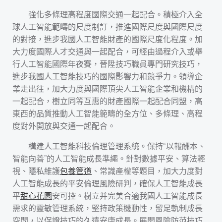
強化多條理高程度國際交通一起配合。積極介入全
球人工智能範疇的尺度制訂，推進國際尺度與國際尺度
的對接，進步我國人工智能財產的國際尺度化程度。加
大力度國際人才交通與一起配合，可經由過程介入或舉
行人工智能國際年夜賽，晉陞技巧職員專門研究技巧，
進步我國人工智能技巧的國際影響力和競爭力。領導企
業走出往，加大力度與國際頂尖人工智能企業和機構的
一起配合，樹立同等互惠的財產國際一起配合同盟，高
東西的品質推動人工智能範疇的全方位、多條理、高程
度對外開放與交通一起配合。
構建人工智能科技倫理管理系統。保持“以報酬本、
智能向善”的人工智能成長準繩。針對數據平安、算法輕
視、隱私維護
包養管道
、常識產權等題目，加大力度對
人工智能成長的平安倫理風險研判，確保人工智能成長
平
甜心花園
安可控。樹立并完美合適我國人工智能成長
需求的靈敏管理系統，堅持政策機動性，留足軌制成長
空間，以保證技巧的久遠安康成長。展開風險防范技巧