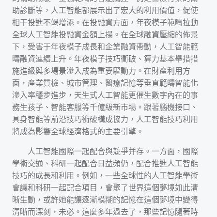
助診斷等，人工智能都展示出了宏大的利用價值，促使
相干投進不竭增添。在投融資方面，年夜模子範疇拉動
全球人工智能投融資金額上揚。在全球融資壓縮的佈景
下，受害于年夜模子成長和企業融資帶動，人工智能範
疇融資連續上升。年夜模子技巧衝破、算力基本舉措措
施進級與多場景滲入成為重要驅動力。在財產利用方
面，產業質檢、城市管理、醫療記憶等垂直範疇智能化
滲入率穩步進步，天生式人工智能更催生數字內在的事
務生孩子、智能客服等千億級新市場。跟著腦機接口、
具身智能等前沿技巧衝破構成協力，人工智能技巧利用
將成為影響全球經濟格式的主要引擎。
人工智能國際一起配合與競爭并存。一方面，國際
學術交通、科研一起配合日益頻仍，配合推進人工智能
技巧的成長和利用。例如，一些全球性的人工智能學術
會議和科研一起配合項目，會聚了世界這個夢境如此清
晰生動，或許她能讓逐漸模糊的記憶在這個夢境中變得
清晰而深刻，未必。這麼多年過去了，那些記憶隨著時