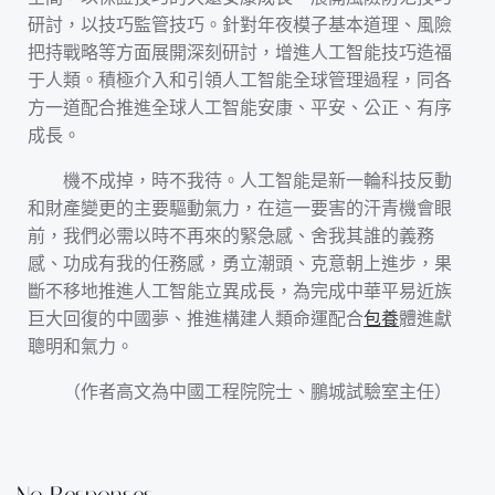
研討，以技巧監管技巧。針對年夜模子基本道理、風險
把持戰略等方面展開深刻研討，增進人工智能技巧造福
于人類。積極介入和引領人工智能全球管理過程，同各
方一道配合推進全球人工智能安康、平安、公正、有序
成長。
機不成掉，時不我待。人工智能是新一輪科技反動
和財產變更的主要驅動氣力，在這一要害的汗青機會眼
前，我們必需以時不再來的緊急感、舍我其誰的義務
感、功成有我的任務感，勇立潮頭、克意朝上進步，果
斷不移地推進人工智能立異成長，為完成中華平易近族
巨大回復的中國夢、推進構建人類命運配合
包養
體進獻
聰明和氣力。
（作者
高文
為中國工程院院士、鵬城試驗室主任）