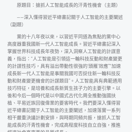
原題目：搶抓人工智能成長的汗青性機會（主題）
——深入懂得習近平總書記關于人工智能的主要闡述
（副題）
黨的十八年夜以來，以習近平同道為焦點的黨中心
高度器重我國新一代人工智能成長。習近平總書記深入
掌握世界科技成長年夜勢，深入洞察人工智能的計謀意
義，指出：“人工智能是引領這一輪科技反動和財產變更
的計謀性技巧，具有溢出帶動性很強的‘頭雁’效應”“加速
成長新一代人工智能是事關我國可否捉住新一輪科技反
動和財產變更機會的計謀題目”。人工智能具有典範通用
技巧特征，是培養和成長新質生孩子力的主要引擎。以
後和今后一個時代是以中國式古代化周全推動強國扶
植、平易近族回復偉業的要害時代。我們要深入懂得習
近平總書記關于人工智能的主要闡述，加速落實一系列
相干嚴重決議計劃安排，與時期同頻共振，搶抓人工智
能成長的汗青性機會，完成高程度科技自立自強，推進