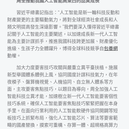
周全推動我國人工智能高東西的品質成長
習近平總書記指出：“人工智能是新一輪科技反動和
財產變更的主要驅動氣力，將對全球經濟社會成長和人
類文明提高發生深遠影響。”我們要深入懂得習近平總書
記關于人工智能的主要闡述，以加速成長新一代人工智
能為主要計謀抓手，推進我國科技跨更加展、財產優化
進級、生孩子力全體躍升，博得全球科技競爭自
包養網
動權。
加大力度要害技巧攻關與嚴重立異平臺扶植。施展
新型舉國體系體例上風，協同國度計謀科技氣力，在年
夜模子、盤算機視覺、人機協同、自立無人體系等方
面，主攻要害焦點技巧，以題目為導向，周全加強人工
智能科技立異才能，加速樹立新一代人工智能要害個性
技巧系統，確保人工智能要害焦點技巧緊緊把握在本身
手里。在面向行業利用的人工智能軟硬件協同開闢等短
板技巧上抓緊布局，強化人工智能芯片、算法等要害範
疇的國產替換，摸索可重構、存算一體、超規格高算力