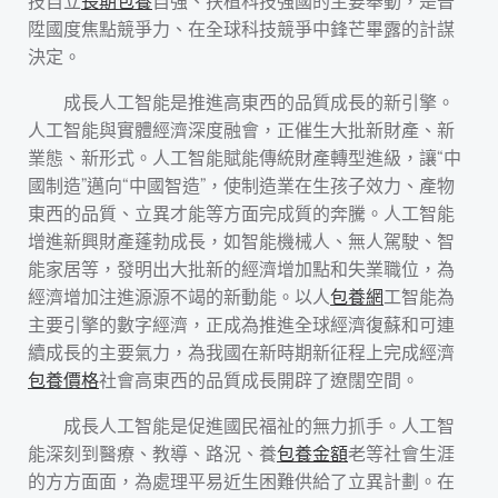
技自立
長期包養
自強、扶植科技強國的主要舉動，是晉
陞國度焦點競爭力、在全球科技競爭中鋒芒畢露的計謀
決定。
成長人工智能是推進高東西的品質成長的新引擎。
人工智能與實體經濟深度融會，正催生大批新財產、新
業態、新形式。人工智能賦能傳統財產轉型進級，讓“中
國制造”邁向“中國智造”，使制造業在生孩子效力、產物
東西的品質、立異才能等方面完成質的奔騰。人工智能
增進新興財產蓬勃成長，如智能機械人、無人駕駛、智
能家居等，發明出大批新的經濟增加點和失業職位，為
經濟增加注進源源不竭的新動能。以人
包養網
工智能為
主要引擎的數字經濟，正成為推進全球經濟復蘇和可連
續成長的主要氣力，為我國在新時期新征程上完成經濟
包養價格
社會高東西的品質成長開辟了遼闊空間。
成長人工智能是促進國民福祉的無力抓手。人工智
能深刻到醫療、教導、路況、養
包養金額
老等社會生涯
的方方面面，為處理平易近生困難供給了立異計劃。在