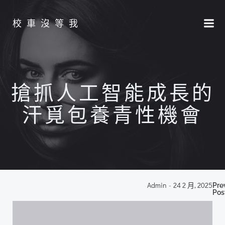
Skip
to
校車沒等我
content
搶抓人工智能成長的
汗覓包養青性機會
P
Admin
-
24 2 月, 2025
Pre
Pos
n