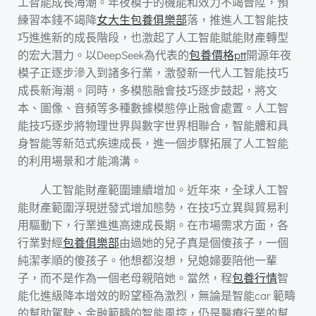
工智能成長海潮。年夜模子的機能和效力不竭晉陞，預
練習本錢不竭降
女大生包養俱樂部
落，推進人工智能技
巧進進新的成長階段，也激起了人工智能賦能財產轉型
的宏大潛力。以DeepSeek為代表的
包養價格ptt
開源年夜
模子正逐步滲入到諸多行業，激發新一代人工智能技巧
成長新海潮。同時，多模態融會技巧逐步鼓起，將文
本、圖像、音頻等多種數據模態停止融會處置。人工智
能技巧逐步將物理世界與數字世界相聯合，智能體和具
身智能等新范式疾速成長，進一個步驟拓展了人工智能
的利用場景和才能鴻溝。
人工智能財產範圍連續增加。近年來，全球人工智
能財產範圍浮現迸發式增加態勢，在技巧立異與貿易利
用驅動下，行業進進高速成長期。在市場需求方面，各
行業對經
包養俱樂部
由過她的兒子真是個傻孩子，一個
純潔孝順的傻孩子。他想都沒想，兒媳婦要陪他一輩
子，而不是作為一個老母親陪她。當然，程
包養行情
智
能化進級降本增效的盼望極為激烈，無論是智能car 範疇
的幫助駕駛、金融範疇的智能風控，仍是醫療行業的幫