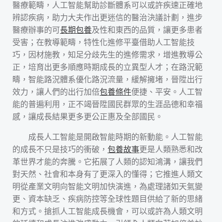
醫療範疇，人工智能幫助診斷體系可以或許疾速正確地
辨認疾病，助力大夫作出更迷信的醫治決議計劃，進步
醫療辦事的可
長期包養
及性和東西的品質，讓更多患者
受害；在教導範疇，特性化進修平臺借助人工智能技
巧，因材施教，知足分歧先生的進修需求，增進教導公
正，培育出更多順應時期成長的立異型人才；在路況範
疇，智能路況體系優化路況流量，緩解擁堵，晉陞出行
效力，讓人們的出行加倍
包養條件
便捷、平安。人工智
能的普遍利用，正不竭晉陞國民群眾的生涯品德和幸福
感，讓成長結果更多更公正惠及全部國民。
成長人工智能是開啟智能時期的新動能。人工智能
的成長不只是技巧的衝破，
包養故事
更是人類熟悉和改
革世界才能的奔騰。它拓展了人類的認知鴻溝，讓我們
對天然、社會和本身有了更深入的懂得；它推進人類文
明從產業文明向智能文明加快演進，為處理諸如天氣變
更、資本缺乏、疾病防控等全球性題目供給了新的思緒
和方式。搶抓人工智能成長機會，可以或許為人類文明