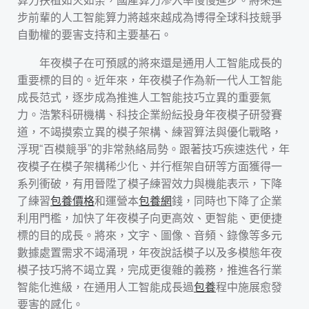
步前輩的人工智能算力將越來越成為博得全球科技競爭
自動權的要害支持和主要基石。
年夜模子在可預感的將來還是通用人工智能成長的
重要標的目的。近年來，年夜模子作為新一代人工智能
成長范式，逐步成為推進人工智能技巧立異的重要氣
力。浩繁科研機構、科技企業紛紜投身年夜模子研發賽
道，不竭摸索立異的模子架構、練習算法與優化戰略，
浮現“百模競爭”的非常熱絡局勢。跟著技巧疾速迭代，年
夜模子在模子架構稀少化、并行框架自研等方面獲得一
系列衝破，有用晉陞了模子練習效力與機能表示，下降
了練習
包養價格
和運營本
包養網
錢，同時也下降了企業
利用門檻，加快了年夜模子向更高效、更智能、更便捷
標的目的成長。將來，文字、圖像、音頻、錄像等多元
數據處置需求不竭涌現，年夜說話模子以及多模態年夜
模子技巧將不竭立異，完成更復雜的義務，推進各行業
智能化進級，在通用人工智能成長過
包養
程中施展愈發
要害的感化。