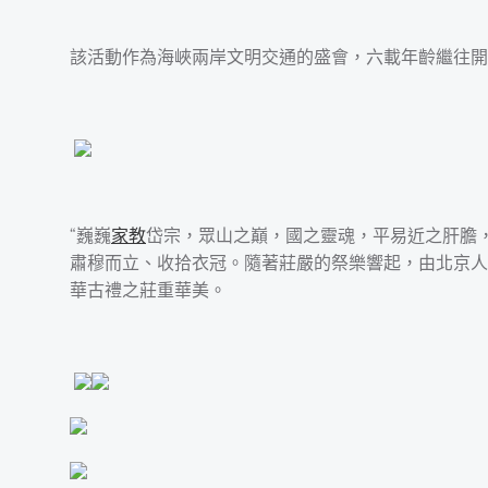
該活動作為海峽兩岸文明交通的盛會，六載年齡繼往開
“巍巍
家教
岱宗，眾山之巔，國之靈魂，平易近之肝膽，
肅穆而立、收拾衣冠。隨著莊嚴的祭樂響起，由北京人
華古禮之莊重華美。