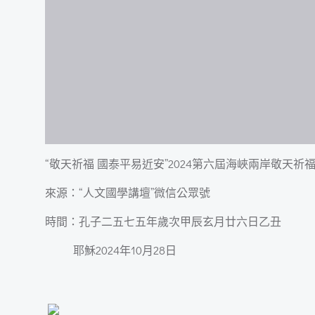
“敬天祈福 國泰平易近安”2024第六屆海峽兩岸敬天祈
來源：“人文國學講壇”微信公眾號
時間：孔子二五七五年歲次甲辰玄月廿六日乙丑
耶穌2024年10月28日