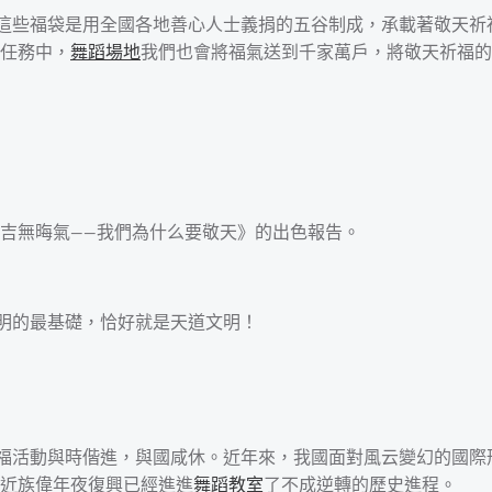
。這些福袋是用全國各地善心人士義捐的五谷制成，承載著敬天祈
任務中，
舞蹈場地
我們也會將福氣送到千家萬戶，將敬天祈福的
吉無晦氣——我們為什么要敬天》的出色報告。
文明的最基礎，恰好就是天道文明！
祈福活動與時偕進，與國咸休。近年來，我國面對風云變幻的國
近族偉年夜復興已經進進
舞蹈教室
了不成逆轉的歷史進程。