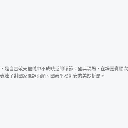
，是自古敬天禮儀中不成缺乏的環節。盛典現場，在場嘉賓順次
更表達了對國家風調雨順、國泰平易近安的美妙祈愿。