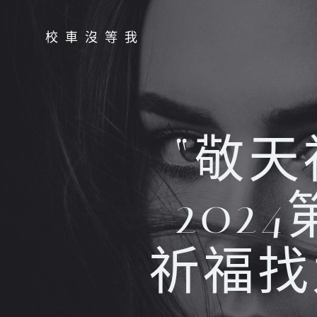
Skip
to
校車沒等我
content
“敬天
202
祈福找