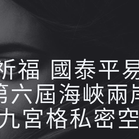
祈福 國泰平
4第六屆海峽
九宮格私密