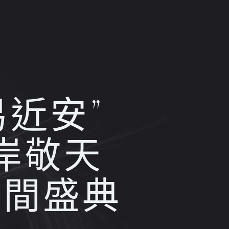
易近安”
兩岸敬天
空間盛典