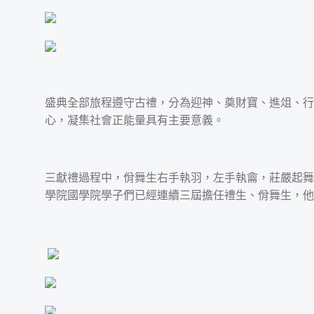
盛典全部旅程遵守古禮，分為迎神、奠財寶、進俎、行
心，凝集社會正能量具有主要意義。
三獻禮過程中，佾舞生右手執羽，左手執龠，莊嚴起舞
學院國學院學子們已經連續三屆擔任禮生、佾舞生，他