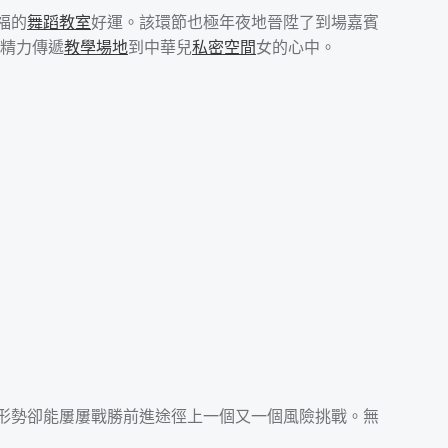
福的
舞蹈教室
好運。該環節也極年夜地晉陞了到場嘉賓
精力傳遞
教學場地
到中華兒
私密空間
女的心中。
際形勢卻能屢屢戰勝前進途徑上一個又一個風險挑戰。無