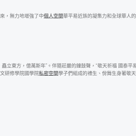
來，無力地增強了中
個人空間
華平易近族的凝集力和全球華人的
矗立東方，億萬斯年”。伴隨莊嚴的鐘鼓聲，“敬天祈福 國泰平易
文研修學院國學院
私密空間
學子們組成的禮生、佾舞生身著敬天