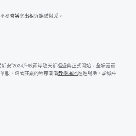
平易
會議室出租
近族驕傲感。
近安”2024海峽兩岸敬天祈福盛典正式開始。全場嘉賓
華服，踏著莊嚴的程序漸漸
教學場地
進進場地，彰顯中