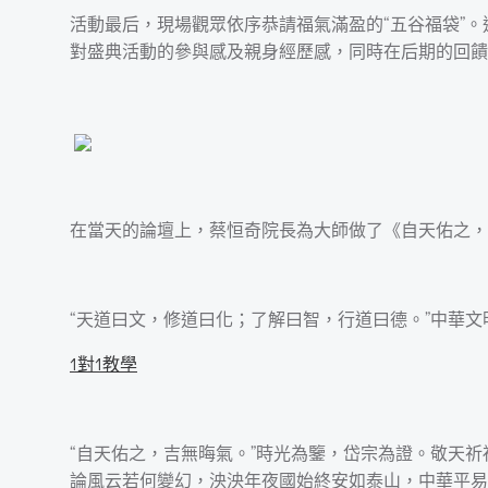
活動最后，現場觀眾依序恭請福氣滿盈的“五谷福袋”
對盛典活動的參與感及親身經歷感，同時在后期的回饋
在當天的論壇上，蔡恒奇院長為大師做了《自天佑之，
“天道曰文，修道曰化；了解曰智，行道曰德。”中華
1對1教學
“自天佑之，吉無晦氣。”時光為鑒，岱宗為證。敬天
論風云若何變幻，泱泱年夜國始終安如泰山，中華平易