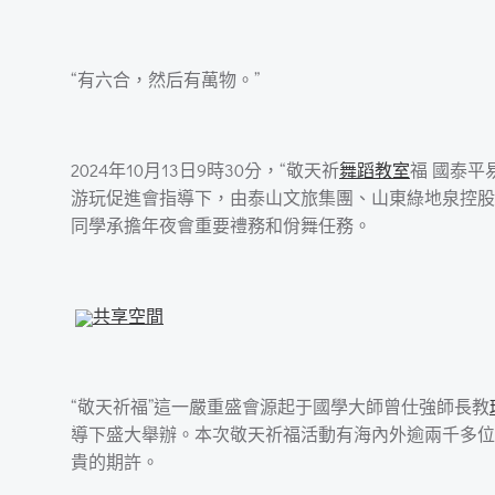
“有六合，然后有萬物。”
2024年10月13日9時30分，“敬天祈
舞蹈教室
福 國泰平易
游玩促進會指導下，由泰山文旅集團、山東綠地泉控股
同學承擔年夜會重要禮務和佾舞任務。
共享空間
“敬天祈福”這一嚴重盛會源起于國學大師曾仕強師長教
導下盛大舉辦。本次敬天祈福活動有海內外逾兩千多位
貴的期許。