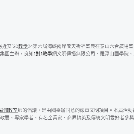
近安”20
教學
24第六屆海峽兩岸敬天祈福盛典在泰山六合廣場
集團主辦，良知
1對1教學
網文明傳播無限公司、羅浮山國學院、
瑜伽教室
師的倡議，是由國臺辦同意的嚴重文明項目。本屆活動
政要、專家學者、有名企業家、商界精英及傳統文明愛好者參與