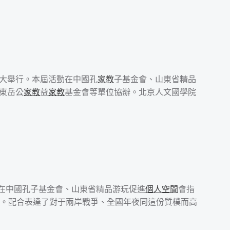
盛大舉行。本屆活動在中國孔
家教
子基金會、山東省精品
東岳公
家教
益
家教
基金會等單位協辦。北京人文國學院
在中國孔子基金會、山東省精品游玩促進
個人空間
會指
。配合表達了對于兩岸戰爭、全國年夜同這份質樸而高