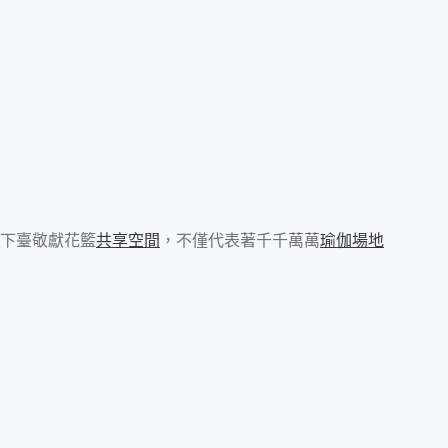
下臺敬獻花籃
共享空間
，不僅代表著千千萬萬
瑜伽場地