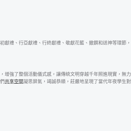
初獻禮、行亞獻禮、行終獻禮、敬獻花籃、撤饌和送神等環節，
，增強了整個活動儀式感，讓傳統文明穿越千年照進現實，無力
們
共享空間
凝思屏氣，竭誠恭順，莊嚴地呈現了當代年夜學生對