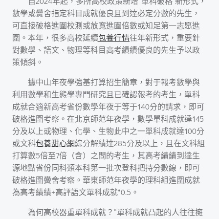
自2024年起，多所高校政策新增“單科破格”新形式，
數學或黌舍指定科目成就優良且到達必定分數的先生，
可直接破格進圍校測或放寬進圍倍數或知足第一志愿進
圍。本年，很多高校延續
包養行情
往年新形式，重要針
對數學、語文、物理等科目高考績績優良的先生予以政
策傾斜。
據中山年夜學強基打算招生簡章，對于報考數學與
利用數學和生態學專門研究且已確認報考的考生，單科
成就合適新高考省份數學年夜于等于140分的請求，即可
破格進圍考察。在北京師范年夜學，數學單科成就達145
分及以上或物理、化學、生物此中之一單科成就達100分
或文科
包養甜心網
綜分解績達285分及以上，且在文科組
打算數5倍至7倍（含）之間的考生，其高考績績到達生
源地點省份同科類本科第一批次登科把持分數線，即可
破格進圍黌舍考察。華東師范年夜學的理科組進圍成就
為高考績績+高評語文單科成就*0.5。
為何高校器重單科成就？“單科成就凸起的人往往擁