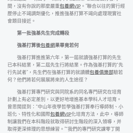
間，沒有你說的那麼嚴重
包養網VIP
。”聯合以往的實行經
歷停止不竭調劑優化，推進強基打算不竭向處理現實社
會題目接近。
第一批強基先生完成轉段
強基打算後
包養網
果畢竟若何
強基打算進進第六年，第一屆就讀強基打算的先生
已本科結業，第二屆先生行將結業。作為強基打算的“先
行先試者”，先生們在強基打算的就讀體
包養俱樂部
驗若
何？他們將若何展展將來的人生途徑？
強基打算專門研究與同院系的同名專門研究在培育
計劃上有必定差別，以更好地增進基本學科人才培育。
曾思閩提到：“中山年夜學哲學強基打算奉行導師制、小
班化、特性化和國際
包養網VIP
化培育方法，此中，導師
制讓我們在本科階段就取得研討生階段的深入領導，并
取得更深條理的思想練習。”“我們的專門研究課零丁開