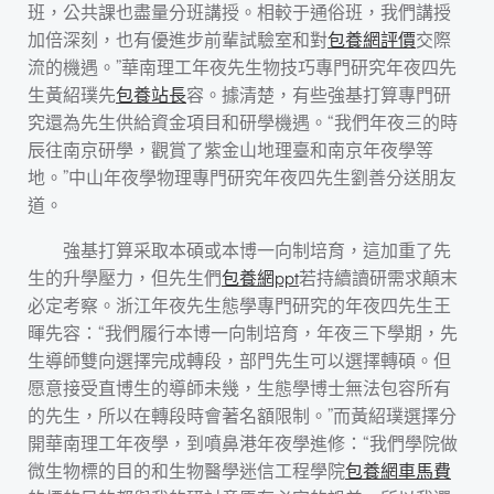
班，公共課也盡量分班講授。相較于通俗班，我們講授
加倍深刻，也有優進步前輩試驗室和對
包養網評價
交際
流的機遇。”華南理工年夜先生物技巧專門研究年夜四先
生黃紹璞先
包養站長
容。據清楚，有些強基打算專門研
究還為先生供給資金項目和研學機遇。“我們年夜三的時
辰往南京研學，觀賞了紫金山地理臺和南京年夜學等
地。”中山年夜學物理專門研究年夜四先生劉善分送朋友
道。
強基打算采取本碩或本博一向制培育，這加重了先
生的升學壓力，但先生們
包養網ppt
若持續讀研需求顛末
必定考察。浙江年夜先生態學專門研究的年夜四先生王
暉先容：“我們履行本博一向制培育，年夜三下學期，先
生導師雙向選擇完成轉段，部門先生可以選擇轉碩。但
愿意接受直博生的導師未幾，生態學博士無法包容所有
的先生，所以在轉段時會著名額限制。”而黃紹璞選擇分
開華南理工年夜學，到噴鼻港年夜學進修：“我們學院做
微生物標的目的和生物醫學迷信工程學院
包養網車馬費