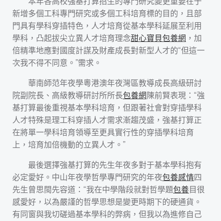
本年各高校強基打算招生的專門研究變更重要在于
新增多個工科專門研究或多個工科培育標的目的，且部
門具有學科穿插特色，人才培育從基本學科延展至利用
學科，凸起拔尖立異人才培育理念
甜心寶貝包養網
，加
倍精準地應對國度計謀及財產成長對新型人才的“但這一
次我不得不同意。”需求。
華南師范年夜學粵港澳年夜灣區教導成長高級研討
院副院長、高級教導研討所所長
包養網
陳前賢表現：“強
基打算最後重視基本學科培育，但跟著社會對穿插學科
人才特殊是理工科穿插人才需求漸趨茂盛，強基打算正
在將單一學科培育領導至更具實行性的穿插學科培育
上，培育加倍機動的立異人才。”
最後選擇強基打算的先生年夜多對于基本學科抱有
必定愛好。中山年夜學哲學專門研究的年夜
包養感情
四
先生曾思閩先容道：“我在中學階段就對哲學題
包養
目很
感愛好，以為嚴謹的哲學思想是變更時期下的硬通貨。
有同窗與我切磋過基本學科的弊病，但我以為進修自己