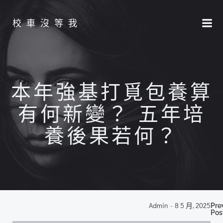
Skip
to
校車沒等我
content
本年強基打覓包養算
有何新變？ 五年培
養後果若何？
P
Admin
-
8 5 月, 2025
Pre
Pos