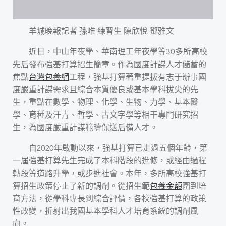
羊城晚報記者 孫唯 練習生 陳欣悅 鄧雅文
近日，中山年夜學、華南理工年夜學等30多所高校
先后發布強基打算招生簡章。作為國度計謀人才儲蓄的
焦點
台灣包養網
工程，強基打算著重提拔有志于辦事國
度嚴重計謀需求且綜合本質優良或基本學科拔尖的先
生，重點在數學、物理、化學、生物、力學、基本醫
學、育種及汗青、哲學、古文字學等相干專門研究招
生，為國度嚴重計謀範疇保送后備人才。
自2020年啟動以來，強基打算已走過五個年齡，第
一屆強基打算先生完成了本科階段的進修，或經由過程
轉段等道路升學，或步進社會。本年，多所高校強基打
算招生政策停止了新的調劑。從招生範
包養金額
圍到培
育方法，從學科專長到綜合評價，各校強基打算的政策
性改變，折射出我國基本學科人才培育系統的調劑風
向。