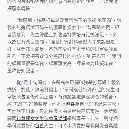
的標的目的都與我的研討意愿有必定的誤差，所以我選
擇廢棄轉段。”
“我感到，強基打算是政策呵護下的學術‘桃花源’，讓
我心無旁騖地沉醉在純潔思惟摸索中。”曾思閩表現。記
者清楚到，先生總體上對強基打算培育比擬滿足，不外
以為也有改良空間。“強基打算對科研型人才來說很是
好，我們都很滿足。不外不愛好基本學科的同窗要謹嚴
斟酌，不要持有效低分進高校的心態。”劉善先容。“我們
的課程量很是年夜，課程難度高，課業壓力比擬年夜。”
王暉告知記者。
從4月中旬開端，多所高校已開啟強基打算網上報名
通道。對此，陳前賢提出：“單科成就特殊凸起的先生可
掌握政
包養條件
策上風，有興趣識地選定適合的黌舍，
經“怎麼了？”他裝傻。他本以
包養
為自己逃不過這道坎，
可他說不出來，只能裝傻。由過程強基培育進一個步驟
開闢
包養網
女大生包養俱樂部
學科專長。此外，對穿插
學科感愛好的
包養
先生，可將小我愛好專長與黌舍具體