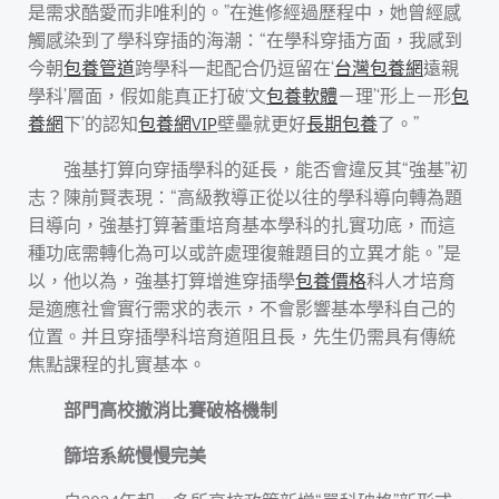
是需求酷愛而非唯利的。”在進修經過歷程中，她曾經感
觸感染到了學科穿插的海潮：“在學科穿插方面，我感到
今朝
包養管道
跨學科一起配合仍逗留在‘
台灣包養網
遠親
學科’層面，假如能真正打破‘文
包養軟體
－理’‘形上－形
包
養網
下’的認知
包養網VIP
壁壘就更好
長期包養
了。”
強基打算向穿插學科的延長，能否會違反其“強基”初
志？陳前賢表現：“高級教導正從以往的學科導向轉為題
目導向，強基打算著重培育基本學科的扎實功底，而這
種功底需轉化為可以或許處理復雜題目的立異才能。”是
以，他以為，強基打算增進穿插學
包養價格
科人才培育
是適應社會實行需求的表示，不會影響基本學科自己的
位置。并且穿插學科培育道阻且長，先生仍需具有傳統
焦點課程的扎實基本。
部門高校撤消比賽破格機制
篩培系統慢慢完美