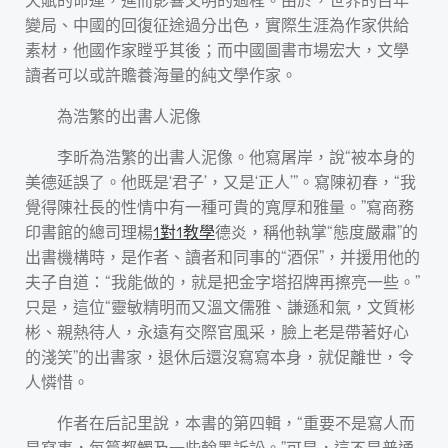
變局、中國的回復征途過分出色，實際生涯為作家供給
素材，他國作家瞠乎其後；而中國圖書市場宏大，文學
讀者可以或許贍養海量的純文學作家。
為浩繁的出書人泥像
李昕為浩繁的出書人泥像。他寫屠岸，說“被本身的
美德延誤了。他既是‘君子’，又是‘正人’”。寫陳初春，“我
覺得陳社長的性情中有一種可貴的寬厚和雅量。”寫商務
印書館的總司理楊
1對1教學
德炎，稱他執掌“態度嚴肅”的
出書機構時，是作者、讀者和同事的“酒保”，并援用他的
夫子自道：“我能做的，就是把金字塔招牌再擦亮一些。”
只是，這位“靈敏精明而又溫文儒雅、謙遜和氣，文質彬
彬、親熱待人，永遠有交際官風采，臉上老是帶著好心
的淺笑”的出書家，退休后還沒寫寫本身，就促離世，令
人憐惜。
作者在后記里說，本書的第四輯，“重要不是寫人而
是寫事，每篇都觸及一些翰墨訴訟。”可是，這不是普通