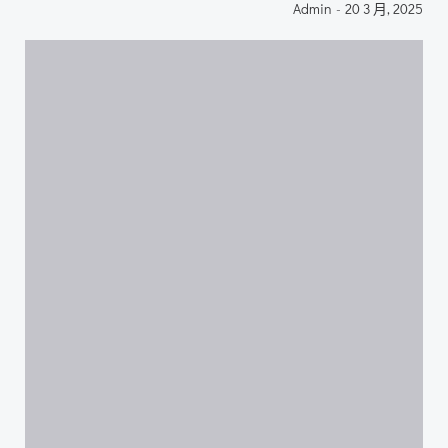
Admin
-
20 3 月, 2025