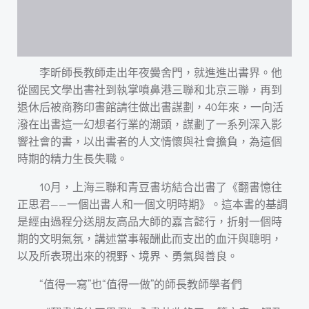
李昕師長教師走出年夜黌舍門，就進進出書界。他
從國民文學出書社到執掌噴鼻港三聯和北京三聯，再到
退休后被商務印書館請往做出書謀劃，40年來，一向活
潑在出書這一幻想者行業的潮頭，謀劃了一系列深入影
響社會的書，以出書者的人文情懷與社會擔負，為這個
時期的精力生長失職。
10月，上海三聯和青豆書坊結合出書了《翻書憶往
正思君——一個出書人和一個文明時期》。這本書的基調
是經由過程分送朋友高品大師的嘉言懿行，折射一個時
期的文明氣氛，講述當事報酬此而支出的血汗與聰明，
以及所表現出來的視野、境界、勇氣與善良。
“值得一寫”也“值得一做”的師長教師學者們