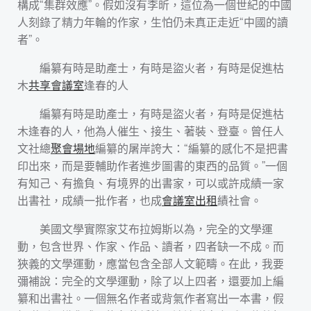
構成“集群效應”。假如沒有李昕，這位為一個世紀的中國
人刻錄了精力年輪的作家，生怕仍未真正走近“中國的讀
者”。
編纂有時是助產士，有時是盜火者，有時是促進枯
木
共享會議室
逢春的人
編纂有時是助產士，有時是盜火者，有時是促進枯
木逢春的人，他為人催生、接生、著裝、登臺。曾任人
文社總
聚會場地
編纂的屠岸誇大：“編纂的感化不是把書
印出來，而是要輔助作者進步圖書的東西的品質。”一個
有知己、有擔負、有境界的出書家，可以或許成績一家
出書社，成績一批作者，也成
會議室出租
績社會。
美國文學實際家艾布拉姆斯以為，完全的文學運
動，包含世界、作家、作品、讀者，四者缺一不成。而
狹義的文學運動，應當包含全部人文範疇。在此，我要
彌補說：完全的文學運動，除了以上四者，還要加上編
纂和出書社。一個無名作者或背氣作者寫出一本書，假