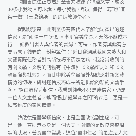
《翻書憶往正思君》全書共收錄了28篇文章，觸及
30多小我物。可以說，每小我物，都是“值得一寫”也“值
得一做”（王鼎鈞語）的師長教師學者。
提起錢學森，此刻至多有四代人了解他是杰出的迷
信家，是“兩彈一星”元勛。李昕寫錢學森，天然不離成本
行——記敘出書人與作者的書緣。可是，作者有興趣有意
間表露了錢老的一封親筆信：“近日我深感我國文藝人和
文藝實際任務者對高新技巧不清楚之病。我常常收到的
有關文藝、文明的刊物有《中流》《文藝研討》和《文
藝實際與批駁》，而此中除美學實際外都缺乏對新文藝
情勢的切磋，研討迷信技巧成長所能供給的新的文藝手
腕。”經由過程這封信，我看到錢老不只是迷信家，仍是
一位人文主義者，進而悟出“錢學森之問”的背后，更是一
種高維度的家國情懷。
韓啟德是醫學迷信家，也是全國政協副主席，可
是，他一直提示本身是一個大夫，關懷的是改良醫療周
遭的狀況，普及醫學常識。這位“醫中仁者”的思慮是人文