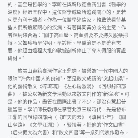
的，甚至是哲學的。李昕在與韓啟德會商出書《醫學的
溫度》經過歷程中，這位醫學威望所追蹤關心的，是若
何更有利于讀者。作為一位醫學迷信家，韓啟德看待某
些人們所追蹤關心的疾病，有著與同業分歧的主意。作
者歸納綜合為：“關于高血壓、高血脂要不要持久服藥把
持，又如癌癥早發明、早診斷、早醫治是不是確有需
要，他經由過程大批的數據剖析停止了令人佩服的實證
研討。”
旅美山東籍臺灣作家王鼎鈞，被譽為“一代中國人的
眼睛”“海內中國人的良知”，更是散文成績的“突起山梁”。
他的藝術散文《碎琉璃》《左心房漩渦》《回想錄四部
曲》，被公以為新文學活動以來散文創作的“新窪地”。可
是，他的作品，盡管在國際出書了不少，卻沒有惹起普
遍留意。李昕師長教師在掌管北京三聯時代，先是發布
王鼎鈞回想錄四部曲（《昨天的云》《瞋目少年》《關
山奪路》《文學江湖》），緊接著，把他的“作文四書”
（后來擴大為六書）和“散文四書”等一系列代表作發布，