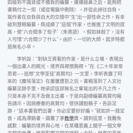
如碰到不識貨或不擔負的編纂，連連碰鼻之后，能夠把
書稿付之一炬（或從電腦中刪除），并從此掉往自負。
寫作者在自負與自大的交錯中“生”出一部性命之作，有幸
碰到慧眼編纂，既成績了“這個”作家，也推進了文明的提
高，使“六合間多了些子”（朱熹語）。假如抹殺了，沒有
人可惜“六合間少了什么”。由於，一切的大師，起步時都
是無名小卒。
李昕說：“對缺乏資看的作家，是什么立場，表現出
一個出書人的眼光、境界與襟懷胸襟。”在《二十年來常
思君——追想“文學圣徒”高賢均》一文里，李昕表露了阿
來的《塵埃落定》在屢屢遭拒之后，書稿落到了人文社
編纂足跡手里。她承認這部無名之輩寫出的不凡之作，
只是本身不克不及做主出書，于是向副總編纂高賢均報
告請示。因病療養的高賢均，很快讀脫稿子，告訴足
跡，“這本書我們出書，你必定要好好編。”就如許一錘定
音，成為滯銷書，還獲了茅
教學
獎。讀到這里，我難免
感歎：編纂的境界與心地，在某種意義上關乎一個文學
天賦的命運，進而影響文明的過程。由於，世界的百年