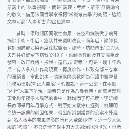
意義上的“以重視聽”，而是“義理、考證、辭章”無機融合
的散文。借用法國哲學家福柯“常識考古學”的術語，這組
文章可謂“人事考古”的出色篇章。
昔時，梁啟超因間歇性血尿，在協和病院做了病腎
摘除手術。術后，癥狀并未顯明改良。兩年后，梁師長
教師因肺部沾染再度住院醫治。那時，坊間傳出“主刀大
夫割往好腎留下病腎”的段子，梁師長教師及其支屬為此
發聲，改正誤傳。按說，這已成“定案”。可是，幾十年過
后，有人拿八卦作為現實，再度炒作，以致有部三卷本
的滯銷書，拿此說事，頌揚梁師長教師為保護中醫聲譽
而吃啞巴虧的“正人風范”。假如說，這一公案，在兩個
“內行”人筆下呈現，讀者只是作為八卦看待，而寫進聚焦
東北聯年夜學人風范的書中，就增添了可托度。李昕師
長教師采用年月學方式，對原始文獻停止擺列，梳理明
白這一誤傳的前因後果。得出所謂割錯腎的公案不外是
對“名人私事的看風捕影的所有人全體炒作”。這一令人佩
服的“考證”，不只洗清了對主刀大夫劉瑞恒的爭光，也堵