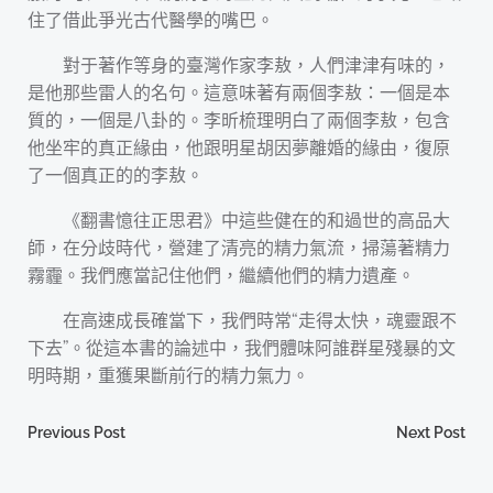
住了借此爭光古代醫學的嘴巴。
對于著作等身的臺灣作家李敖，人們津津有味的，
是他那些雷人的名句。這意味著有兩個李敖：一個是本
質的，一個是八卦的。李昕梳理明白了兩個李敖，包含
他坐牢的真正緣由，他跟明星胡因夢離婚的緣由，復原
了一個真正的的李敖。
《翻書憶往正思君》中這些健在的和過世的高品大
師，在分歧時代，營建了清亮的精力氣流，掃蕩著精力
霧霾。我們應當記住他們，繼續他們的精力遺產。
在高速成長確當下，我們時常“走得太快，魂靈跟不
下去”。從這本書的論述中，我們體味阿誰群星殘暴的文
明時期，重獲果斷前行的精力氣力。
Post
Post
Previous Post
Next Post