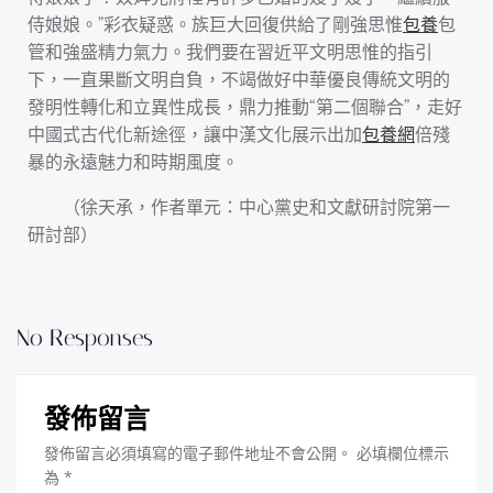
侍娘娘。”彩衣疑惑。族巨大回復供給了剛強思惟
包養
包
管和強盛精力氣力。我們要在習近平文明思惟的指引
下，一直果斷文明自負，不竭做好中華優良傳統文明的
發明性轉化和立異性成長，鼎力推動“第二個聯合”，走好
中國式古代化新途徑，讓中漢文化展示出加
包養網
倍殘
暴的永遠魅力和時期風度。
（
徐天承，
作者單元：中心黨史和文獻研討院第一
研討部）
No Responses
發佈留言
發佈留言必須填寫的電子郵件地址不會公開。
必填欄位標示
為
*