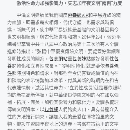
激活性命力加強影響力，矢志加年夜文明“兩創”力度
中漢文明延續著我們國度
包養網VIP
和平易近族的精
力血脈，既需求薪火相傳、代代守護，也需求與時俱
進、新陳代謝，使中華平易近族最基礎的文明基因與今
世文明相順應、與古代社會相和諧。2014年2月，習近平
總書記掌管中共十八屆中心政治局第十三次所有人全體
進修時指出：“弘揚中華優良傳統文明，要處置好繼續和
發明性成長的關系，
包養網站
重
包養妹
點做好發明性
包
養網
轉化和立異性成長。”“發明性轉化”就是要依
包養條
件
照時期特色和請求，對那些至今仍有鑒戒價值的內在
和陳腐的表示情勢加以改革，付與其新的時期內在和古
代表達情勢，激活其性命力。“立異性成長”就是要依照時
期的新提高新停頓，對中華優良傳統文明的內在加以彌
補、拓展、完美，加強其影響力和感化力。要體系梳理
傳統文明資本，以
包養網
人們膾炙人口、具有普遍介入
性的方法推行開來，讓加入我的最愛在博物館里的文
物、擺設在遼闊年夜地上的遺產、書寫在古籍里的文字