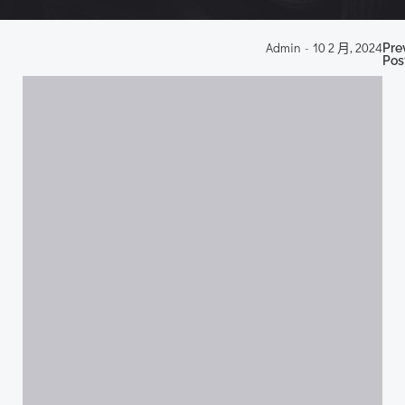
P
Admin
-
10 2 月, 2024
Pre
Pos
n