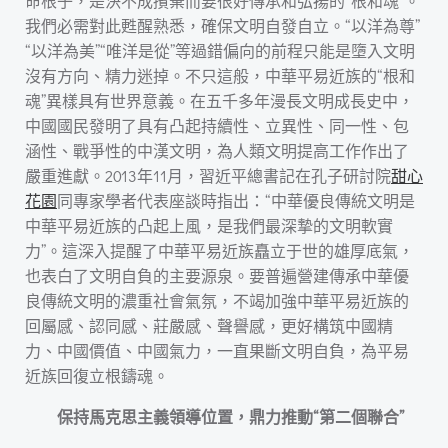
命根子，是決不成擯棄而要很好傳承和弘揚的“根和魂”。
我們必需對此甦醒熟悉，確保文明自發自立。“以洋為尊”
“以洋為美”“唯洋是從”等過錯偏向的前程只能是墮入文明
沒有方向、精力迷掉。不只這般，中華平易近族的“根和
魂”異樣具有世界意義。在五千多年漫長文明成長史中，
中國國民發明了具有凸起持續性、立異性、同一性、包
涵性、戰爭性的中漢文明，為人類文明提高工作作出了
嚴重進獻。2013年11月，習近平總書記在孔子研討院
甜心
花園
同專家學者代表座談時指出：“中華優良傳統文明是
中華平易近族的凸起上風，是我們最深摯的文明軟實
力”。這深入提醒了中華平易近族矗立于世的雄厚底氣，
也表白了文明自負的主要源泉。要普遍營建傳承中華優
良傳統文明的濃重社會氣氛，不竭加強中華平易近族的
回屬感、認同感、莊嚴感、聲譽感，更好構筑中國精
力、中國價值、中國氣力，一直果斷文明自負，為平易
近族回復立根鑄魂。
保持馬克思主義領導位置，鼎力推動“第二個聯合”