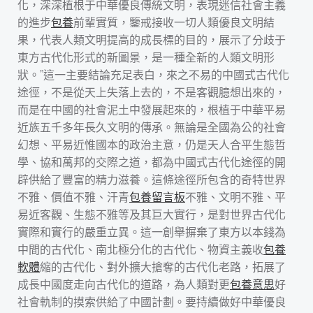
化，深深植根于中華優良傳統文明，表現迷信社會主義
的進步
包養
前輩實質，鑒戒接收一切人類優良文明結
果，代表人類文明提高的成長標的目的，展示了分歧于
東方古代化形式的新圖景，是一種全新的人類文明形
狀。”這一主要結論充足表白，來之不易的中國式古代化
途徑，不是從天上失落上去的，不是客觀臆想出來的，
而是在中國的社會泥土中發展起來的，根植于中華平易
近族五千多年長久文明的傳承。無論是全國為公的社會
幻想、平易近惟國本的政治主意，仍是天人合平生態哲
學、協和萬邦的交際之道，都為中國式古代化途徑的開
辟供給了豐富的精力滋養。這條途徑所包含的奇特世界
不雅、價值不雅、汗青
包養留言板
不雅、文明不雅、平
易近客觀、生態不雅等及其巨大實行，是對世界古代化
實際和實行的嚴重立異。這一創舉摒棄了東方以本錢為
中間的古代化、南北極分化的古代化、物資主義收
包養
軟體
縮的古代化、對外擴大搶奪的古代化老路，拓展了
成長中國度走向古代化的道路，為人類對更
包養意思
好
社會軌制的摸索供給了中國計劃。要持續做好中華優良