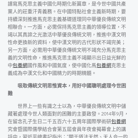
譜寫馬克思主義中國化時期化新篇章，是今世中國共產
黨人的莊重汗青義務。在中國特點社會主義新時期，要
持續深刻推進馬克思主義基礎道理同中華優良傳統文明
相聯合。一方面，必需保持馬克思主義的領導位置，不
竭以其真諦之光激活中華優良傳統文明，推進中漢文明
性命更換新的資料，使中漢文明的古代形狀不竭完美；
另一方面，必需用中華優良傳統文明不竭充分馬克思主
義的文明性命，推進馬克思主義不竭顯示出日益光鮮的
中
包養網
國作風和中國氣度，使中國化馬
包養網
克思主
義成為中漢文化和中國精力的時期精髓。
吸取傳統文明思惟資本，用好中國聰明處理今世困
難
世界上一些有識之士以為，中華優良傳統文明中儲
藏著處理今世人類面對的困難的主要啟發。2014年9月，
在留念孔子生日二千五百六十五周年國際學術研
包養網
究會暨國際儒學結合會第五屆會員年夜會揭幕會上的講
話中，習近平總書記指出：“關于道法天然、天人合一的