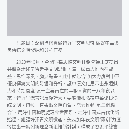
原題目：深刻進修貫徹習近平文明思惟 做好中華優
良傳統文明發掘和分析任務
2023年10月，全國宣揚思惟文明任務會議正式提出
并體系論述了習近平文明思惟。這一嚴重思惟內在豐
盛、思惟深奧、胸無點墨。此中就包含“加大力度對中華
優良傳統文明的發掘和分析，讓中漢文化展示出永遠魅
力和時期風度”這一主要內在的事務。黨的十八年夜以
來，習近平總書記反復誇大，要繼續和弘揚中華優良傳
統文明，繚繞一直果斷文明自負、鼎力推動“第二個聯
合”、用好中國聰明處理今世困難、走好中國式古代化新
途徑、維護好汗青文明遺產、矢志加年夜文明“兩創”力度
等提出一系列新理念新思惟新計謀，構成了習近平總書