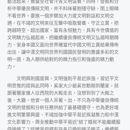
都活起來，豐盛全社會汗青文明滋養。同時，發掘和分
析中華優良傳統文明，并不料味著抱殘守缺，閉上眼睛
不看世界。要進一個步驟加大力度文明對話和文明交
通，在不竭的文明來往互鑒中吸取營養、守正立異，把
跨越時空、超出國家、富有永恒魅力、具有今世價值的
文明精力弘揚起來，把繼續優良傳統文明又弘揚時期精
力、安身本國又面向世界確當代中國文明立異結果傳佈
出往，讓中漢文明同世界列國國民發明的豐盛多彩的文
明一道，為人類供給對的的精力指引和強盛的精力動
力。
文明興則國度興，文明強則平易近族強。習近平文
明思惟的提與此同時，奚家大少爺奚世勳剛到蘭家，就
跟著蘭家傭人往西院的大殿走去，沒想到到了大殿之
後，大廳，他會一個人呆著。出，不只為中華優良傳統
文明的發掘和分析任務供給了最基礎遵守，也為更好增
進文明繁華興盛、不竭加強中華平易近族凝集力和中漢
文化影響力、周全推動中華平易近“結了婚就不能繼續服
侍娘娘了？奴婢見府裡有許多已婚的嫂子嫂子，繼續服