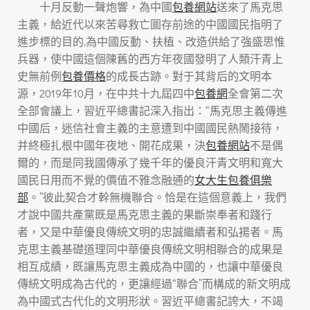
十月反動一聲炮響，為中國
包養網站
送來了馬克思
主義，給近代以來苦尋救亡圖存前途的中國國民指明了
進步標的目的,為中國反動、扶植、改造供給了強盛思惟
兵器，使中國這個陳舊的西方年夜國發明了人類汗青上
史無前例
包養價格
的成長古跡。對于其背后的文明本
源，2019年10月，在中共十九屆四中
包養網
全會第二次
全部會議上，習近平總書記深入指出：“馬克思主義傳進
中國后，迷信社會主義的主意遭到中國國民熱鬧接待，
并終極扎根中國年夜地、開花成果，決
包養網站
不是偶
爾的，而是同我國傳承了幾千年的優良汗青文明和寬大
國民日用而不覺的價值不雅念融通的
女大生包養俱樂
部
。”彼此契合才幹無機聯合。恰是在這個意義上，我們
才說中國共產黨既是馬克思主義的果斷崇奉者和踐行
者，又是中華優良傳統文明的忠誠繼續者和弘揚者。馬
克思主義基礎道理同中華優良傳統文明相聯合的成果是
相互成績，既讓馬克思主義成為中國的，也讓中華優良
傳統文明成為古代的，更讓經過“聯合”而構成的新文明成
為中國式古代化的文明形狀。習近平總書記誇大，不竭