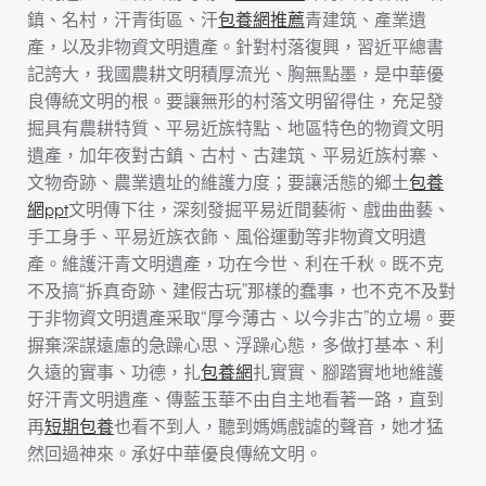
鎮、名村，汗青街區、汗
包養網推薦
青建筑、產業遺
產，以及非物資文明遺產。針對村落復興，習近平總書
記誇大，我國農耕文明積厚流光、胸無點墨，是中華優
良傳統文明的根。要讓無形的村落文明留得住，充足發
掘具有農耕特質、平易近族特點、地區特色的物資文明
遺產，加年夜對古鎮、古村、古建筑、平易近族村寨、
文物奇跡、農業遺址的維護力度；要讓活態的鄉土
包養
網ppt
文明傳下往，深刻發掘平易近間藝術、戲曲曲藝、
手工身手、平易近族衣飾、風俗運動等非物資文明遺
產。維護汗青文明遺產，功在今世、利在千秋。既不克
不及搞“拆真奇跡、建假古玩”那樣的蠢事，也不克不及對
于非物資文明遺產采取“厚今薄古、以今非古”的立場。要
摒棄深謀遠慮的急躁心思、浮躁心態，多做打基本、利
久遠的實事、功德，扎
包養網
扎實實、腳踏實地地維護
好汗青文明遺產、傳藍玉華不由自主地看著一路，直到
再
短期包養
也看不到人，聽到媽媽戲謔的聲音，她才猛
然回過神來。承好中華優良傳統文明。