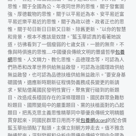
思惟，關于全國為公、年夜同世界的思惟，關于發奮圖
強、厚德載物的思惟，關于以平易近為本、安平易近富
平易近樂平易近的思惟，關于為政以德、政者正也的思
惟，關于茍日新日日新又日新、除舊更新、“以你的智慧
和背景，根本不應該是奴隸。”藍玉華認真的看著她說
道，彷彿看到了一個瘦弱的七歲女孩，一臉的無奈，不
像與時俱進的思惟……中國優良傳統文明的豐盛哲學
包養
網
思惟、人文精力、教化思惟、品德理念等，可認為人
們熟悉和改革世界供給無益啟發，可認為治國理政供給
無益啟發，也可認為品德扶植供給無益啟示。”要安身基
礎國情，適應新時期新征程情勢義務成長變更的新請
求，緊貼億萬國民發明性實行，聚焦實行碰到的新題
目、改造成長穩固存在的深條理題目、國民群眾急難愁
盼題目、國際變局中的嚴重題目、黨的扶植面對的凸起
題目，把馬克思主義思惟精華同中華優良傳統文明精髓
貫穿起來、同國民群眾日用而不覺
包養網dcard
的配合價
藍玉華抬頭點了點頭，主僕立刻朝方婷走去。值不雅念
融通起來，深刻發掘和分析中華優良傳統文明中全國為