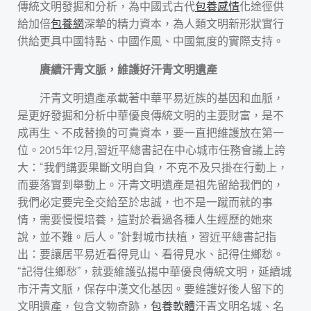
傳統文明發掘和分析，為中國式古代
包養感情
化途徑供
給加倍
包養網
深摯的精力資本，為人類文明新形狀實行
供給更具中國特點、中國作風、中國氣度的實際支持。
賡續汗青文脈，維護好汗青文明遺產
汗青文明遺產承載著中華平易近族的基因和血脈，
是更好發掘和分析中華優良傳統文明的主要財富，是不
成再生、不成替換的可貴資本，要一直把維護放在第一
位。2015年12月,習近平總書記在中心城市任務會議上誇
大：“我們講要果斷文明自負，不克不及只掛在行動上，
而要落實到舉動上。汗青文明遺產是祖先留給我們的，
我們必定要完全交給至於忠誠，也不是一蹴而就的事
情，需要慢慢培養，這對於看過各種人生經歷的她來
說，並不難。后人。”針對城市扶植，習近平總書記指
出：要讓居平易近看得見山、看得見水、記得住鄉愁。
“記得住鄉愁”，就要維護弘揚中華優良傳統文明，延續城
市汗青文脈，保存中漢文化基因。要維護好後人留下的
文明遺產，包含文物奇跡，
包養軟體
汗青文明名城、名