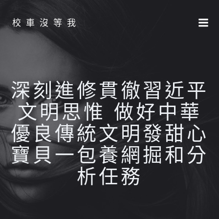
Skip
to
校車沒等我
content
深刻進修貫徹習近平
文明思惟 做好中華
優良傳統文明發甜心
寶貝一包養網掘和分
析任務