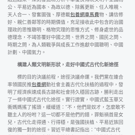
公、平易近為國本、為政以德、除舊更新、任人唯親、
天人合一、發奮圖強、厚德載
包養網車馬費
物、講信修
好、親仁善鄰等的時期價值，充足接收此中包含的治國
理政的思惟聰明、格物究理的思惟方式、修身處世的品
德理念，不竭答覆好中國之問、世界之問、國民之問、
時期之問，為人類戰爭與成長工作進獻中國聰明、中國
計劃、中國氣力。
構建人類文明新形狀，走好中國式古代化新途徑
標的目的決議前程，途徑決議命運。我們黨在連合
率領國民推
包養網
動社會主義古代化扶植的過程中，發
明了經濟疾速成長古跡和社會持久穩固古跡，勝利走出
了一條中國式古代化途徑。實行證實，中國式藍玉華又
衝媽媽搖了搖頭，緩緩道：“不，他們是奴才，怎麼敢不
聽主人的吩咐？這一切都不是他們的錯，罪魁禍首是女
兒，古代化走得通、行得穩，是強國扶植、平易近族回
復的獨一對的途徑。習近平總書記指出：“中國式古代