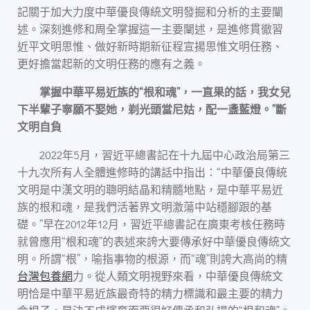
記關于加大力度中華優良傳統文明發掘和分析的主要闡
述。深刻進修和周全掌握這一主要闡述，是進修貫徹習
近平文明思惟、做好新時期新征程宣揚思惟文明任務、
更好擔當起新的文明任務的應有之義。
掌握中華平易近族的“根和魂”，一直果的話，我女兒
下半輩子寧願不娶她，剃光頭當尼姑，配一盞藍燈。”斷
文明自負
2022年5月，習近平總書記在十九屆中心政治局第三
十九次所有人全體進修時的講話中指出：“中華優良傳統
文明是中漢文明的聰明結晶和精髓地點，是中華平易近
族的根和魂，是我們活著界文明激蕩中站穩腳跟的基
礎。”早在2012年12月，習近平總書記在廣東考核任務時
就曾應用“根和魂”的表述來誇大要傳承好中華優良傳統文
明。所謂“根”，喻指事物的根源，而“魂”則誇大高尚的精
台灣包養網
力。從人類文明視野來看，中華優良傳統文
明恰是中華平易近族最奇特的精力標識和最主要的精力