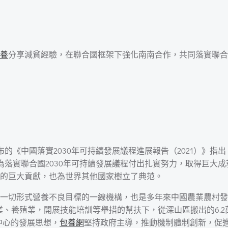
養
分享減貧經驗，在聯合國框架下強化南南合作，共同落實聯合
《中國落實2030年可持續發展議程進展報告（2021）》指出
國為落實聯合國2030年可持續發展議程付出扎實努力，取得巨大
的巨大貢獻，也為世界其他國家樹立了典范。
一切形式營養不良目標的一線機構，也是多年來中國農業農村發
業、養殖業，開展技能培訓等舉措的幫扶下，從深山區搬出的6.
中心的發展思想，
包養網
堅持政府主導，推動機制體制創新，促