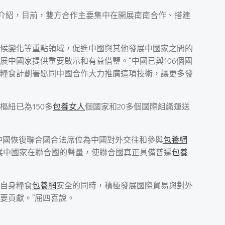
喜介紹，目前，雙方合作主要集中在開展南南合作、搭建
氣候變化等重點領域，促進中國與其他發展中國家之間的
中國家提供重要啟示和有益借鑒。“中國已與106個國
糧食計劃署愿同中國合作大力推廣這項技術，讓更多發
紐已為150多
包養女人
個國家和20多個國際組織運送
新中國恢復聯合國合法席位為中國對外交往和參與
包養網
展中國家在聯合國的聲量，使聯合國真正具備普遍
包養
障自身糧食
包養網
安全的同時，積極發展國際貿易與對外
要貢獻。”屈四喜說。