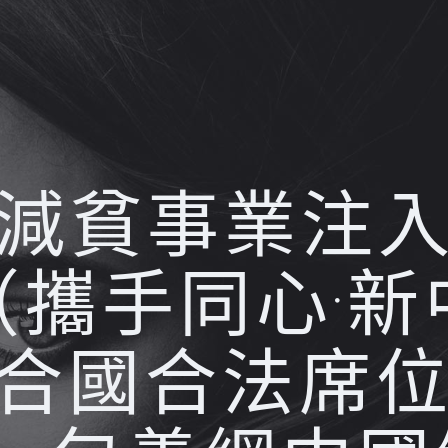
減貧事業注
（攜手同心·新
合國合法席位