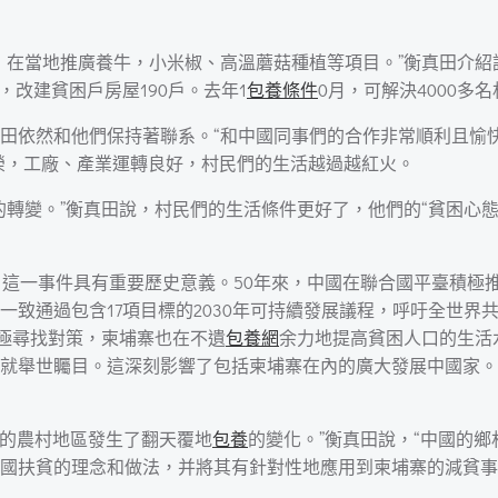
，在當地推廣養牛，小米椒、高溫蘑菇種植等項目。”衡真田介紹
，改建貧困戶房屋190戶。去年1
包養條件
0月，可解決4000
田依然和他們保持著聯系。“和中國同事們的合作非常順利且愉
榮，工廠、產業運轉良好，村民們的生活越過越紅火。
的轉變。”衡真田說，村民們的生活條件更好了，他們的“貧困心
，這一事件具有重要歷史意義。50年來，中國在聯合國平臺積極
國一致通過包含17項目標的2030年可持續發展議程，呼吁全世
積極尋找對策，柬埔寨也在不遺
包養網
余力地提高貧困人口的生活
就舉世矚目。這深刻影響了包括柬埔寨在內的廣大發展中國家。
國的農村地區發生了翻天覆地
包養
的變化。”衡真田說，“中國的
國扶貧的理念和做法，并將其有針對性地應用到柬埔寨的減貧事