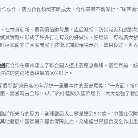
合作伙伴，雙方合作領域不斷擴大，合作基礎不斷深化。”屈四
中心，在扶貧創新、農業價值鏈發展、產后減損、防災減災和應對
減貧實踐中形成了許多行之有效的好做法、好經驗，可為廣大發展
旺達和南非等國家開展了技術培訓和現場示范，效果良好。世界
網
府合作在廣州建立了聯合國人道主義應急樞紐。截至目前，該樞
運送的防疫物資總量的80%以上。
深遠影響”來形容50年前這一重要事件的歷史意義：“一方面，
面，將當時占全球1/4人口的中國納入國際體系，大大增強了發
前所未有的壓力，全球饑餓人口數量達到8.11億。“中國在保
其他發展中國家提升糧食保障能力，為維護世界糧食安全作出重