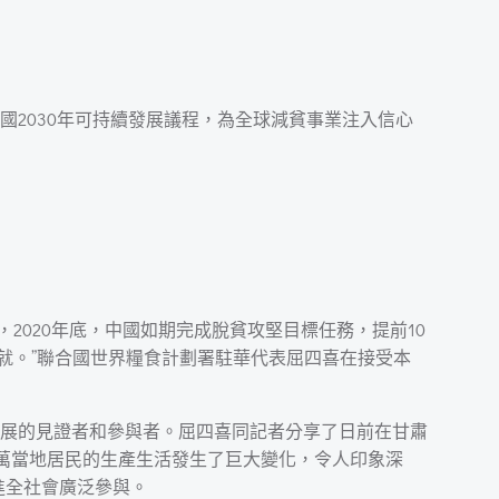
國2030年可持續發展議程，為全球減貧事業注入信心
，2020年底，中國如期完成脫貧攻堅目標任務，提前10
成就。”聯合國世界糧食計劃署駐華代表屈四喜在接受本
展的見證者和參與者。屈四喜同記者分享了日前在甘肅
2萬當地居民的生產生活發生了巨大變化，令人印象深
進全社會廣泛參與。