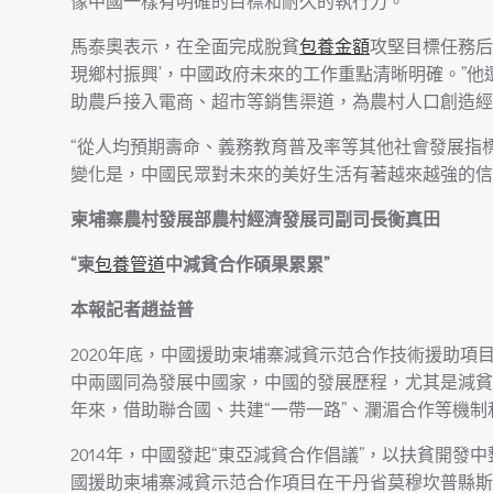
像中國一樣有明確的目標和耐久的執行力。
馬泰奧表示，在全面完成脫貧
包養金額
攻堅目標任務后
現鄉村振興’，中國政府未來的工作重點清晰明確。”他
助農戶接入電商、超市等銷售渠道，為農村人口創造經
“從人均預期壽命、義務教育普及率等其他社會發展指
變化是，中國民眾對未來的美好生活有著越來越強的信
柬埔寨農村發展部農村經濟發展司副司長衡真田
“柬
包養管道
中減貧合作碩果累累”
本報記者趙益普
2020年底，中國援助柬埔寨減貧示范合作技術援助
中兩國同為發展中國家，中國的發展歷程，尤其是減貧
年來，借助聯合國、共建“一帶一路”、瀾湄合作等機制
2014年，中國發起“東亞減貧合作倡議”，以扶貧開
國援助柬埔寨減貧示范合作項目在干丹省莫穆坎普縣斯