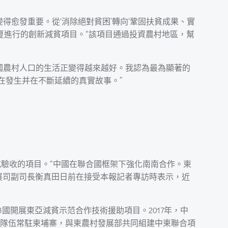
得愈發重要。從‘消除絕對貧困’轉向‘鞏固扶貧成果、實
夏進行的創新減貧項目。“該項目通過投資農村地區，幫
國農村人口的生活正變得越來越好。我認為最為顯著的
在發生并在不斷延續的真實故事。”
成驗收的項目。“中國在聯合國框架下強化南南合作。柬
展司副司長衡真田日前在接受本報記者專訪時表示，近
國開展東亞減貧示范合作技術援助項目。2017年，中
隊伍常駐柬埔寨，與柬農村發展部共同組建中柬聯合項