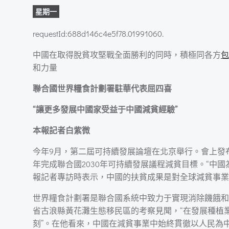
星期一
requestId:688d146c4e5f78.01991060.
中國在取得脫貧攻堅戰全面勝利的同時，積極同各方
包
和力量
聯合國世界糧食計劃署駐華代表屈四喜
“讓更多發展中國家受益于中國減貧經驗”
本報記者白紫微
今年9月，第二屆可持續發展論壇在北京舉行。會上發布的
年完成聯合國2030年可持續發展議程減貧目標。“中
報記者專訪時表示，中國的扶貧成果是對全球減貧事業
世界糧食計劃署是聯合國系統中致力于實現消除饑餓和
省古浪縣黃花灘生態移民區的考察見聞，“在發展種植
刻”。在他看來，中國在減貧事業中始終貫徹以人民為