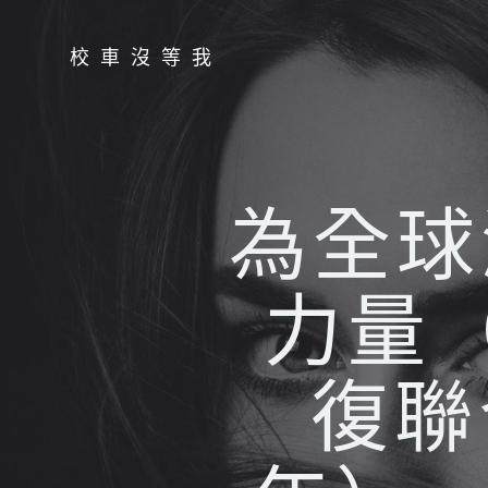
Skip
to
校車沒等我
content
為全球
力量
復聯