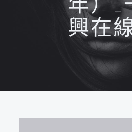
年）
興在