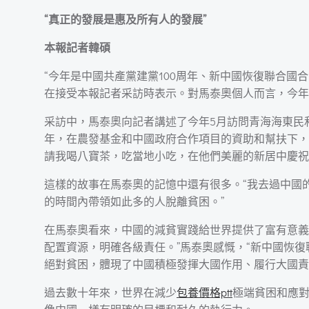
“真正的發展是惠及所有人的發展”
本報記者韓碩
“今年是中國共產黨建黨100周年、新中國恢復聯合國
在接受本報記者采訪時表示。對馬泰奧個人而言，今年
采訪中，馬泰奧向記者講述了今年5月訪問青海海東民
年，在農發基金和中國政府合作項目的資助和幫扶下，
請我喝八寶茶，吃當地小吃，在他們美麗的新居中慶祝
這樣的故事在馬泰奧的記憶中還有很多。“我去過中國
的時間內帶領如此多的人脫離貧困。”
在馬泰奧看來，中國的減貧實踐給世界提供了富有意義
配置資源，明確各級責任。”馬泰奧感慨，“新中國恢復
絕對貧困，體現了中國積極發揮大國作用、履行大國責
過去數十年來，世界在減少
包養價格ptt
極端貧困和應