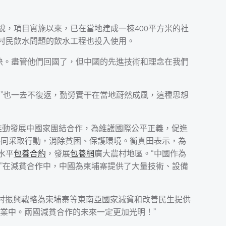
說，項目實施以來，已在當地建成一棟400平方米的社
多名村民飲水問題的飲水工程也投入使用。
快。盡管他們回國了，但中國的先進技術和理念在我們
態”也一去不復返，勤勞實干在當地蔚然成風，這種思想
推動發展中國家團結合作，為維護國際公平正義，促進
界共同采取行動，消除貧困、保護環境。衡真田表示，為
水平
包養合約
，發展
包養網
廣大農村地區。“中國作為
”在減貧合作中，中國為柬埔寨提供了大量技術、設備
鄉村振興戰略為柬埔寨等東南亞國家減貧和改善民生提供
業中。兩國減貧合作的未來一定更加光明！”