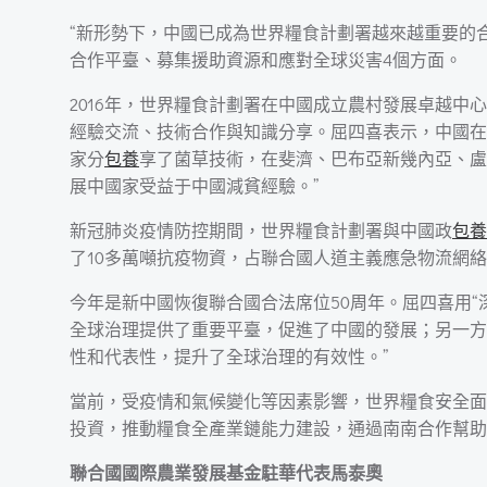
“新形勢下，中國已成為世界糧食計劃署越來越重要的
合作平臺、募集援助資源和應對全球災害4個方面。
2016年，世界糧食計劃署在中國成立農村發展卓越
經驗交流、技術合作與知識分享。屈四喜表示，中國在
家分
包養
享了菌草技術，在斐濟、巴布亞新幾內亞、盧
展中國家受益于中國減貧經驗。”
新冠肺炎疫情防控期間，世界糧食計劃署與中國政
包養
了10多萬噸抗疫物資，占聯合國人道主義應急物流網絡
今年是新中國恢復聯合國合法席位50周年。屈四喜用“
全球治理提供了重要平臺，促進了中國的發展；另一方
性和代表性，提升了全球治理的有效性。”
當前，受疫情和氣候變化等因素影響，世界糧食安全面臨
投資，推動糧食全產業鏈能力建設，通過南南合作幫助
聯合國國際農業發展基金駐華代表馬泰奧