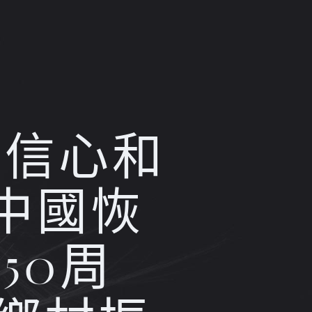
入信心和
中國恢
50周