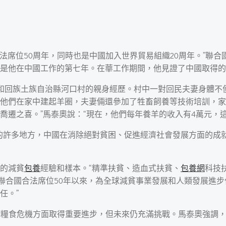
合法席位50周年，同時也是中國加入世界貿易組織20周年。”聯
是他在中國工作的第七年。在華工作期間，他見證了中國取得的
和回族土族自治縣河口村的親身經歷。村中一對回民夫妻身體不便，
他們在家中建起羊圈，夫妻倆還參加了牲畜飼養等技術培訓，家
喬遷之喜。”馬泰奧說：“現在，他們每年養羊的收入有4萬元，這
的許多地方，中國在消除絕對貧困、促進經濟社會發展方面的成
的減貧
包養
經驗和樣本。“精準扶貧、造血式扶貧、
包養網
科技
聯合國合法席位50年以來，為全球減貧事業發展和人類發展進步
任。”
對糧食危機方面取得重要進步，但未來仍充滿挑戰。馬泰奧強調