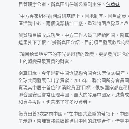
目管理辦公室，衡真田出任辦公室副主任。
包養妹
“中方專家組在前期調研基礎上，因地制宜、因戶施策
區活動中心、兩個洗潔精加工廠，重建特困戶房屋71戶
減貧項目驗收成功后，中方工作人員已陸續回國，衡真
這里扎下了根。”據衡真田介紹，目前項目發展欣欣向
“項目給當地留下的不光是風貌的改變，更是發展理念
上的轉變是最寶貴的財富。
衡真田說，今年是新中國恢復聯合國合法席位50周年
全球共同發展作出了貢獻。2015年，聯合國所有會員
實現其中居于首位的“消除貧困”目標，很多國家都在
聯合國安理會常任理事國、最大的發展中國家，減貧成
和資金援助，也帶來了許多投資者。
衡真田曾3次訪問中國。“在中國共產黨的帶領下，中
了示范，柬埔寨將繼續推進同中國的減貧合作，借鑒中