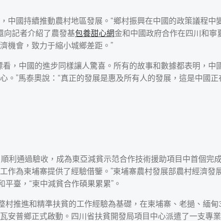
，中國持續推動農村地區發展。“鄉村振興在中國的政策議程中變
還向記者介紹了農發基
包養甜心網
金和中國政府合作在四川和寧
濟機會，致力于縮小城鄉差距。”
標看，中國的進步同樣讓人驚喜。所有的故事和數據都表明，中
心。”馬泰奧說：“真正的發展是惠及所有人的發展，這是中國正
項目順利通過驗收，成為東亞減貧示范合作技術援助項目中首個完
工作為柬埔寨提供了經驗借鑒。”柬埔寨農村發展部農村經濟發
和平臺，“柬中減貧合作碩果累累”。
發中整村推進和精準扶貧的工作經驗為基礎，在柬埔寨、老撾、緬甸3
瓦安普鄉正式啟動。四川省扶貧開發局項目中心派遣了一支專業