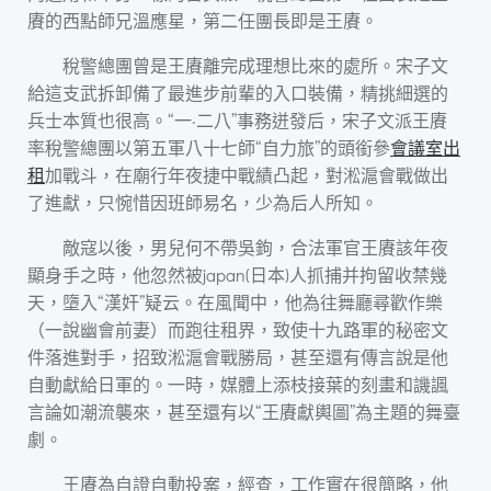
賡的西點師兄溫應星，第二任團長即是王賡。
稅警總團曾是王賡離完成理想比來的處所。宋子文
給這支武拆卸備了最進步前輩的入口裝備，精挑細選的
兵士本質也很高。“一·二八”事務迸發后，宋子文派王賡
率稅警總團以第五軍八十七師“自力旅”的頭銜參
會議室出
租
加戰斗，在廟行年夜捷中戰績凸起，對淞滬會戰做出
了進獻，只惋惜因班師易名，少為后人所知。
敵寇以後，男兒何不帶吳鉤，合法軍官王賡該年夜
顯身手之時，他忽然被japan(日本)人抓捕并拘留收禁幾
天，墮入“漢奸”疑云。在風聞中，他為往舞廳尋歡作樂
（一說幽會前妻）而跑往租界，致使十九路軍的秘密文
件落進對手，招致淞滬會戰勝局，甚至還有傳言說是他
自動獻給日軍的。一時，媒體上添枝接葉的刻畫和譏諷
言論如潮流襲來，甚至還有以“王賡獻輿圖”為主題的舞臺
劇。
王賡為自證自動投案，經查，工作實在很簡略，他