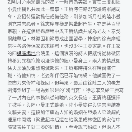
如明月旁兩顆最亮的星，一時傳為美談。實在王賡和陸
小曼佳耦也共襄此一盛事。王賡時任路況部護路軍副司
令，為招待運動擔任戒備任務，剛參加新月社的陸小曼
則充當志愿者。徐志摩異樣是梁啟超門生，亦是蔣百里
宗親，在這個經過歷程中與王賡結識并成為老友。泰戈
爾離華后，林徽因和梁思成出國留學，掉戀的徐志摩經
常往各路伴侶家追求撫慰，也沒少往王賡家跑。在王家
的四
講座場地
合院里，這個浪漫的詩人把感情從林徽因
轉移到異樣抱懷浪漫情懷的陸小曼身上，兩人的情感如
猛火烹油般激烈熄滅起來。王賡那時持久在哈爾濱任
職，待他知情，老婆和伴侶已深陷情網。他試圖做了一
些盡力來修補和挽回，但無果，最后由徐陸二人的老友
劉海粟組了一場為難很是的“鴻門宴”，徐志摩又給王賡寫
了一封內在的事務無從知曉的英文長信，王賡終極選擇
了撒手，與陸小曼正式離婚。陸小曼終得與徐志摩結為
文藝夫妻，這段加倍廣為人知的婚姻在證婚人梁啟超的
唾罵中開端（梁啟超事后還在給梁思成林徽因的家信中
隱微表達了對王賡的同情），至今謠言紛紜，但兩人不