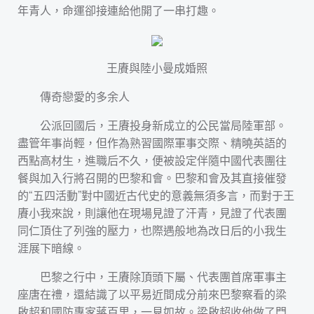
年青人，命運卻接連給他開了一串打趣。
王賡與陸小曼成婚照
傳奇戀愛的多余人
公派回國后，王賡投身新成立的公民當局陸軍部。
盡管年事尚輕，但作為熟習國際軍事交際、精曉英語的
西點高材生，進職后不久，便被設定伴隨中國代表團往
餐與加入行將召開的巴黎和會。巴黎和會及其直接催發
的“五四活動”對中國近古代史的意義無須多言，而對于王
賡小我來說，則讓他在現場見證了汗青，見證了代表團
同仁頂住了列強的壓力，也際遇般地為改日后的小我生
涯展下暗線。
巴黎之行中，王賡除頂頭下屬、代表團首席軍事主
座唐在禮，還結識了以平易近間成分前來巴黎察看的梁
啟超和國防專家蔣百里，一見如故。梁啟超收他做了門