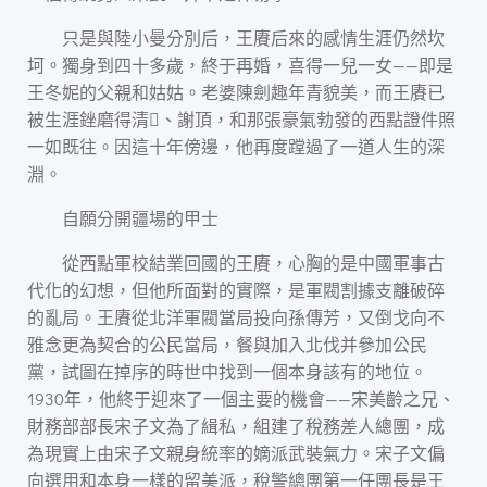
只是與陸小曼分別后，王賡后來的感情生涯仍然坎
坷。獨身到四十多歲，終于再婚，喜得一兒一女——即是
王冬妮的父親和姑姑。老婆陳劍趣年青貌美，而王賡已
被生涯銼磨得清、謝頂，和那張豪氣勃發的西點證件照
一如既往。因這十年傍邊，他再度蹚過了一道人生的深
淵。
自願分開疆場的甲士
從西點軍校結業回國的王賡，心胸的是中國軍事古
代化的幻想，但他所面對的實際，是軍閥割據支離破碎
的亂局。王賡從北洋軍閥當局投向孫傳芳，又倒戈向不
雅念更為契合的公民當局，餐與加入北伐并參加公民
黨，試圖在掉序的時世中找到一個本身該有的地位。
1930年，他終于迎來了一個主要的機會——宋美齡之兄、
財務部部長宋子文為了緝私，組建了稅務差人總團，成
為現實上由宋子文親身統率的嫡派武裝氣力。宋子文偏
向選用和本身一樣的留美派，稅警總團第一任團長是王