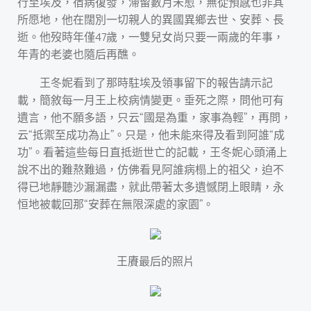
行至埃及，宿病復發，滯留數月未愈，無從預感也非其
所愿地，他在闊別一切親人的異國異鄉去世、安葬、長
逝。他歿時年僅47歲，一雙兒女尚只要一兩歲的年事，
年青的老婆也隨后再醮。
王冬妮看到了那時駐埃及領事留下的報告請示記
載，簡敘每一月王上校病情變更。垂死之際，問他可有
遺言，他不願多語，只云“國是為重，家事為輕”，再問，
云“抵禦至成功為止”。只是，他未能來得及看到阿誰“成
功”。看著這些每日直抵逝世亡的記載，王冬妮心頭涌上
說不出的難熬難過，仿佛看見阿誰病榻上的祖父，迫不
得已地靜聽沙漏漏盡，就此帶著太多遺憾閉上眼睛，永
恒地被載回那“安葬在無限深處的家園”。
王賡最后的照片