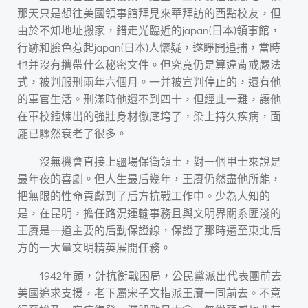
那天只是想往美國領事館拜見來華拜訪的西點校友，但
由於不知地址搬家，錯走光臨近的japan(日本)領事館，
行跡和臉色惹起japan(日本)人懷疑，遂睜開追捕，當時
也并沒有攜帶什么秘密文件。但究竟仍是算違背戒嚴法
式，被判服刑兩年六個月。一并被宣判停止的，還有他
的軍官生活。刑滿時他還不到四十，但經此一難，讓他
在軍校錘煉出的強壯身材徹底垮了，染上持久疾病，面
龐已驟然衰老了很多。
沒無機會直接上疆場保衛領土，對一個甲士來說是
最年夜的喜劇。但人生最后幾年，王賡仍然盡他所能，
把無限的性命貢獻到了后方抗戰工作中。少為人知的
是，在昆明，擔任路況運輸事務且與文明界關系匪淺的
王賡是一道主要的后勤保證線，保證了那時遷至東北后
方的一大量文明精英展開任務。
1942年頭，針抗衡戰困局，公民黨派出代表團前去
美國追求支援，老下屬宋子文指派王賡一同前去。不意