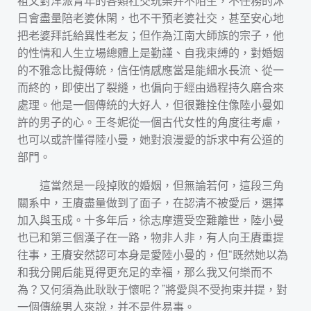
祖父對洋派青年的各類社交玩樂并不陌生，不任務的沐
日會盡量陪老婆休閑，也不干預老婆社交，甚至安心地
把老婆拜託給異性老友；但作為江南大師族的宗子，他
的性情和人生立場總體上是勤謹、自我束縛的，對婚姻
的不雅念比擬傳統，信任情感應當是能細水長流、從一
而終的，即使出了裂縫，也偏向于經由過程持久磨合來
處理。他是一個傳統的大好人，但很難拴住像陸小曼如
許的男子的心。王冬妮從一個古代女性的角度往考慮，
也可以或許懂得陸小曼，她對浪漫愛的訴求中有公道的
部門。
這當然是一段掉敗的婚姻，但無論若何，這段三角
關系中，王賡盡量做到了面子，在認清不被愛后，選擇
加入與玉成。十多年后，徐志摩遭受空難離世，陸小曼
也已和第三個漢子在一路，物非人非，有人向王賡重提
往事，王賡安然認可本身是愛陸小曼的，但“既然她以為
和我分開后能覓得更充足的幸福，那么我又何樂而不
為？又何須為此耿耿于懷呢？”將愛與不受拘束并提，對
一個傳統男人來說，并不是件易事。