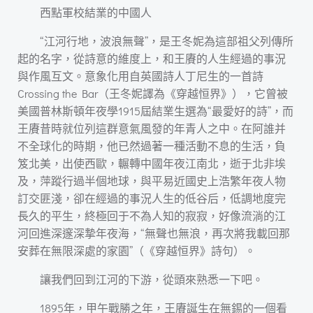
西點軍校結業的中國人
“江河行地，波浪無聲”，是王冬妮為這部祖父列傳所
起的名字，從詩意的維度上，和王賡的人生經過的事況
與作風互文。意象化用自英國詩人丁尼生的一首詩
Crossing the Bar（王冬妮譯為《穿越恒界》），它曾被
美國普林斯頓年夜學1915屆結業生選為“最愛好的詩”，而
王賡昔時就位列這群意氣風發的年青人之中。在阿誰并
不全球化的時期，他已然過著一種活動不息的生活，負
笈北美，出使西歐，輾轉中國年夜江南北，逝于北非埃
及，萍蹤行過半個地球，與平易近國史上浩繁年夜人物
訂交匪淺，卻在經過的事況人生的低谷后，低調地度完
長久的平生，終極回于不為人知的寂寂，好像流淌的江
河回進深邃深摯年夜海，“無聲也無浪，再次將我載回那
安葬在無限深處的家園”（《穿越恒界》詩句）。
讓我們回到江河的下游，從頭來熟悉一下吧。
1895年，甲午戰勝之年，王賡誕生在無錫的一個看