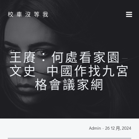
Skip
to
校車沒等我
content
王賡：何處看家園–
文史–中國作找九宮
格會議家網
Admin
-
26 12 月, 2024