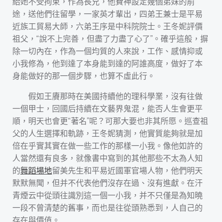
給她不受拘束，作為長兄，他費神設定幾個弟妹的前
途，送他們往留學，一家英才輩出，四弟王兼士是平易
近族工貿易大師，六弟王序是中科院院士。王冬妮評價
祖父，“說不上完善，但盡了力盡了心了”。確乎這般，摒
除一切內在，作為一個均質的人來說，工作、感情抑或
小我修為，他到達了本身能到達的阿誰高度，做好了本
身能做好的那一個步驟，也算不虛此行。
假如王賡那時在美國持續他的理科學業，沒有往做
一個甲士，回國后持續在文藝界鬼混，能否人生會更平
順，明天也會更“著名”呢？可那大要也非其所愿。巡查祖
父的人生選擇和軌跡，王冬妮猜測，他實質能夠就是加
倍在乎實其實在做一些工作的那樣一小我。像他如許的
人當然還有良多，就像書中寫到的其他那些不太為人知
的
舞蹈場地
留美先生和平易近國軍官場人物，他們明天
默默無聞，但并不代表他們沒存在過、沒有進獻。在汗
青煙云中從頭往識別這一個一小我，并不只僅是為知曉
一段不曾清楚的舊事，而也是往從頭熟悉到，人自己的
存在與價值。