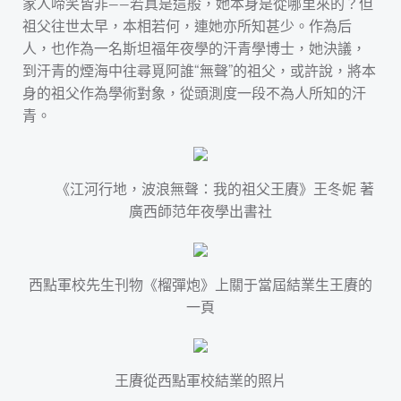
家人啼笑皆非——若真是這般，她本身是從哪里來的？但
祖父往世太早，本相若何，連她亦所知甚少。作為后
人，也作為一名斯坦福年夜學的汗青學博士，她決議，
到汗青的煙海中往尋覓阿誰“無聲”的祖父，或許說，將本
身的祖父作為學術對象，從頭測度一段不為人所知的汗
青。
《江河行地，波浪無聲：我的祖父王賡》王冬妮 著
廣西師范年夜學出書社
西點軍校先生刊物《榴彈炮》上關于當屆結業生王賡的
一頁
王賡從西點軍校結業的照片