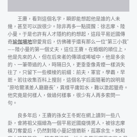
王賡，看到這個名字，瞬即能想起他是誰的人未
幾，甚至可以說很少。除非再多一點提醒：徐志摩、陸
小曼。于是也許有人才隱約約約想起，這段平易近國傳
奇
瑜伽場地
戀愛背后，仿佛確乎還有那么一位“第三小我”
——陸小曼的第一個丈夫，這位王賡。在婚姻的順位上，
他是先來的人，但在后來者的傳頌或唏噓中，他是多余
的、一筆帶過的人，時隔日久，更垂垂像青煙一樣消失
往了，只留下一些模棱的前綴：前夫，軍官，學霸，早
逝。若往收集百科上搜刮，這個名字后面隨著的說明是
“原哈爾濱差人廳廳長”，異樣平庸如水，難以激起獵奇。
他究竟是何樣人，做過何樣事，很少有人再多索問一
句。
良多年后，王賡的孫女王冬妮在網上讀到一些八
卦，會將祖父描繪為一個平易近國癡情男人，被徐志摩
橫刀奪愛后，仍然對陸小曼記憶猶新，孤寡余生。她和