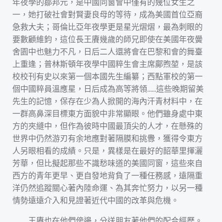
年夜學的鄒邦元，是中國同窗會中僅有的幾位女生之
一，她打破社會對賢妻良母的等待，成為美國首位亞裔
急救大夫；哥倫比亞年夜學更是星光熠熠，最為刺眼的
要數顧維鈞，這位長王賡幾歲的師兄即使在美國年夜黌
舍園中也魅力不凡，日后二人還將會在巴黎和會的舞臺
上重逢；普林斯頓年夜學中國粹生會主席鄺煦堃，是該
校校刊有史以來第一個本國先生編纂；西點軍校的第一
個中國粹員溫應星，日后成為高等將領……這些晚期留美
先生的記憶，保存在少為人掀開的海內汗青材料中，在
一群高鼻深目標東方面貌中非常顯眼。他們雖身處中東
方的夾縫中，但作為彼時中國最頂尖的人才，在懸殊的
世界中仍然游刃有余地應對著隔膜和挑釁，獲得令東方
人另眼相看的成績。只是，異樣是在最好的韶華里揮灑
芳華，但比擬起那些不識愁味道的美國同窗，這些來自
西方的青年更早、更自發地背負了一種任務感，遠隔重
洋仍然追蹤關心著內陸命運、為其奔忙努力，以另一種
情勢遠遠介入和見證著近代中國的改革與危機。
王賡也在他們傍邊，分送朋友著他們的配合經歷。