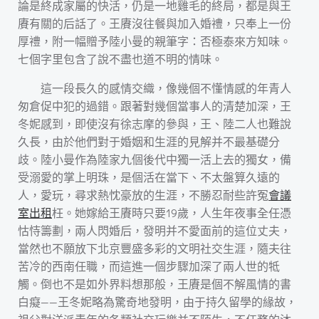
論是終成家屬的快活，仍是一地雞毛的終局，都是與王
賡有關的后話了。王賡沒往餐與加入婚禮，只奉上一份
厚禮，附一幅贈予陸小曼的親筆字：否極泰來方知味。
七個字里包含了說不盡也道不明的情味。
這一段長久的感情交織，像幾個不懂情感的年青人
匆倉促中犯的過錯。跟著對幾個當事人的清楚加深，王
冬妮感到，即使沒有徐志摩的參與，王、陸二人也難說
久長，由於他們對于婚姻和生涯的見解并不最基礎分
歧。陸小曼作為陸家九個後代中獨一活上去的獨女，備
受溺愛的掌上明珠，是個活在當下、不太盤算久遠的
人，愛玩，尋求熱忱豪放的生涯，不勝忍耐些許冤
會議
室出租
枉。她嫁給王賡時只要19歲，人生年夜事全任憑
怙恃籌劃，兩人閃婚后，發明并不愛面前的這位丈夫，
當然也不願放下北京豐盛多彩的文明社交生涯，隨夫往
苦冷的西南任職，而這進一個步驟加深了兩人世的牴
觸。倒也不是如外界料想那般，王賡是個不解風情的書
白癡——王冬妮略為驚奇地發明，由于持久留學的緣故，