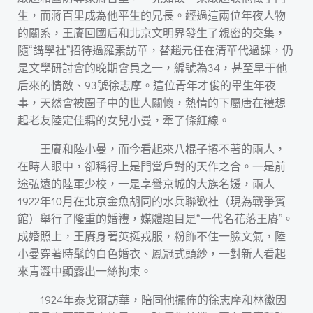
生，而蔣百里成為他平生的兄長。經過這兩位年夜人物
的關系，王賡回國后和北京文明界發生了親密的交集，
隨“講學社”招待過羅素訪華，替趙元任在清華代過課，仍
是文學研討會的晚期會員之一，編號為34，甚至早于他
后來的情敵、93號徐志摩。這位青年才俊的畢生年夜
事，天然會被圈子中的世人關懷，熱情的下屬唐在禮想
起老友陸定佳耦的女兒小曼，牽了條紅線。
王賡和陸小曼，而今看起來八棍子撂不著的兩人，
在時人眼中，卻稱得上是門當戶對的天作之合。一是前
途弘遠的陸軍少校，一是享譽京城的大族名媛，兩人
1922年10月在北京金魚胡同的水兵聯歡社（現為戰爭賓
館）舉行了隆重的婚禮，媒體題目是“一代名花落王賡”。
成婚照上，王賡身著英挺戎服，粉飾不住一臉文氣，陸
小曼穿著時髦的白色婚衣、鳳冠式頭紗，一對新人看起
來青澀中顯露出一絲拘束。
1924年泰戈爾訪華，陪同他擺佈的徐志摩和林徽因