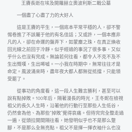
王賡長逝在埃及開羅赫立奧波利斯二戰公墓
一個盡了心盡了力的大好人
這是王賡的平生，一個底本平常平穩的人，卻不警
惕卷進了不該屬于他的有名佳話；又或許，一個本應非
凡的人，卻在命運的盤弄下，如蒙塵之珠，在真正煥收
回光線之前回于冷靜。似乎經過的事況了很多事，又似
乎什么也沒有完成。無論若何往看，都令人不克不及不
生出慨嘆，生出唏噓。一小我在時期中，無常往往才是
命定。風波涌來時，盡年夜大都人都無從抵擋，只能領
受罷了。
從事功的角度看，這一段人生難言勝利，甚至可以
說有點掉敗。100年后，隔著漫長的時光，王冬妮在檢視
祖父的長久人生時，沿著他的行動行至那些人生低谷，
仍然會為他、為那些“掉敗”覺得哀痛。但待完完全整走過
一遍，從頭拉開間隔往看，她發明似乎也不是那么蹩
腳，不是那么全無亮點。祖父不是揮一揮衣袖什么也沒