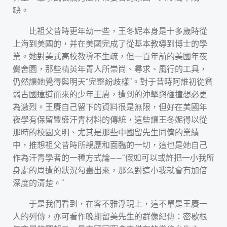
缺。
比祖父昔時更年幼一些，王冬妮本身是十多歲時從
上海到美國的，并在美國完成了從基本教導到博士的學
業。她對美式高校教導不生疏，但一百年前的美國年夜
黌舍園，那些精英年青人所崇尚、尋求、風行的工具，
仍然讓她覺得與明天“完整紛歧樣”。對于昔時阿誰初從貧
弱古國遠道而來的少年王賡，遭到的沖擊與碰撞想必更
為激烈。王賡自己留下的資料很是無限，但好在美國年
夜學有保留豐盛汗青材料的傳統，這些讓王冬妮得以從
那時的校園文明、尤其是那些中國留先生同儕的業績
中，推想祖父昔時所親歷和面臨的一切，這也是她自己
作為汗青學者的一種方式論——“假如可以或許把一小我所
身處的周遭的狀況勾畫出來，那么對這小我就會有加倍
深度的清楚。”
于是我們看到，在客不雅浮現上，這不單是王賡一
人的列傳，亦可看作晚期留美先生的群像紀傳：密歇根