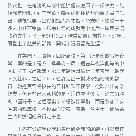
族家世，在暗淡的年成中給這個家庭添了一份精力。無
錫風氣開化，到了學齡，晚輩送他往杭州的舊式書院唸
書，他很快展示出伶俐過人的才智。16歲時，便從一千
多人中鋒芒畢露，以第13名的成就考中最后一屆庚子賠
款留先生。1911年8月10日，清當局覆亡前數月，少年王
賡登上了赴美的郵輪，開端了漫漫留先生涯。
在美國，王賡換了四所高校。第一所是密歇根年夜
學，學的是工程系，進學方一周，遠在年夜洋此岸的中
國迸發了武昌起義。第二年轉進哥倫比亞年夜學，轉學
人文社科。之后兩年，也許是出于對威爾遜總統的觀
賞，轉進其曾任校長的普林斯頓年夜學，從政治汗青系
結業。但有些出人意料的是，這位成就優良、溫文爾雅
的中國粹子，之后廢棄了持續進修學術，而是參加了有
名的西點軍校，不投筆而從戎，成為一名甲士，此后余
生將以這個成分行走于世。
王賡在分歧年夜學和專門研究間的輾轉，可以看作