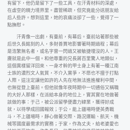
有留下，他仍是留下了一些工具，在汗青材料的深處，
在虛空的精力境界里。盡管稀疏，但究竟能分送朋友給
后人些許。想到這里，她的哀痛淡卻了一些，覺得了一
點撫慰。
汗青像一出劇，有臺前，有幕后。臺前站著那些被
后世久長銘刻的人，多財善賈地影響著時期過程；幕后
是浩繁無名者，或名字曾一閃過又被敏捷埋沒的人。王
賡就是此中一個。和他尊重的兄長蔣百里驚人地類似，
這個異樣留洋回來、一身才幹的甲士身上有著一種江南
士族的濃烈文人氣質，不介入黨爭，不愿也不擅于打點
人際，這注定讓他如許的人先在地無法進進權利中間，
也無從登上臺前。但他就像年夜時期中一切通俗又稱職
的大好人那樣，在派給本身的地位上，實其實在地做著
該做的事：于己，被公派留學便盡力肄業，獲得好成
就，以待學成回國報效；于公，能上疆場時便英勇戰
斗，不上疆場時，靜心做著交際、路況運輸、航天、機
械等國度最需求的實務；于家，作為丈夫，給老婆愛也