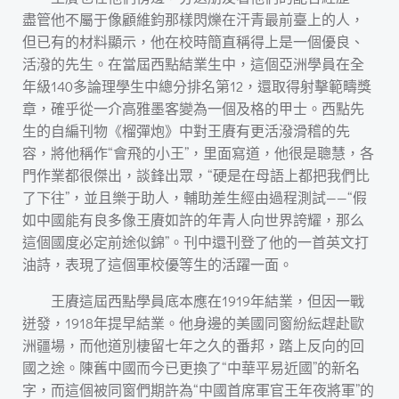
盡管他不屬于像顧維鈞那樣閃爍在汗青最前臺上的人，
但已有的材料顯示，他在校時簡直稱得上是一個優良、
活潑的先生。在當屆西點結業生中，這個亞洲學員在全
年級140多論理學生中總分排名第12，還取得射擊範疇獎
章，確乎從一介高雅墨客變為一個及格的甲士。西點先
生的自編刊物《榴彈炮》中對王賡有更活潑滑稽的先
容，將他稱作“會飛的小王”，里面寫道，他很是聰慧，各
門作業都很傑出，談鋒出眾，“硬是在母語上都把我們比
了下往”，並且樂于助人，輔助差生經由過程測試——“假
如中國能有良多像王賡如許的年青人向世界誇耀，那么
這個國度必定前途似錦”。刊中還刊登了他的一首英文打
油詩，表現了這個軍校優等生的活躍一面。
王賡這屆西點學員底本應在1919年結業，但因一戰
迸發，1918年提早結業。他身邊的美國同窗紛紜趕赴歐
洲疆場，而他道別棲留七年之久的番邦，踏上反向的回
國之途。陳舊中國而今已更換了“中華平易近國”的新名
字，而這個被同窗們期許為“中國首席軍官王年夜將軍”的