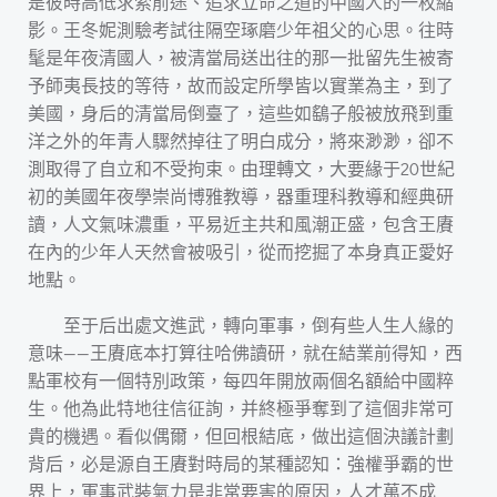
是彼時高低求索前途、追求立命之道的中國人的一枚縮
影。王冬妮測驗考試往隔空琢磨少年祖父的心思。往時
髦是年夜清國人，被清當局送出往的那一批留先生被寄
予師夷長技的等待，故而設定所學皆以實業為主，到了
美國，身后的清當局倒臺了，這些如鷂子般被放飛到重
洋之外的年青人驟然掉往了明白成分，將來渺渺，卻不
測取得了自立和不受拘束。由理轉文，大要緣于20世紀
初的美國年夜學崇尚博雅教導，器重理科教導和經典研
讀，人文氣味濃重，平易近主共和風潮正盛，包含王賡
在內的少年人天然會被吸引，從而挖掘了本身真正愛好
地點。
至于后出處文進武，轉向軍事，倒有些人生人緣的
意味——王賡底本打算往哈佛讀研，就在結業前得知，西
點軍校有一個特別政策，每四年開放兩個名額給中國粹
生。他為此特地往信征詢，并終極爭奪到了這個非常可
貴的機遇。看似偶爾，但回根結底，做出這個決議計劃
背后，必是源自王賡對時局的某種認知：強權爭霸的世
界上，軍事武裝氣力是非常要害的原因，人才萬不成