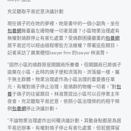
充足聽取平易近意決議計劃
現在鴿子的在她的夢裡，她是書中的一個小副角，坐在
包養網
舞臺最左邊物權一切者是誰？小區物業治理處有
無權對鴿群停止有害化處置？受鴿群困擾嚴重的
包養網
居平易近可以經由過程哪些方法維權？帶著這些題目，
記者采訪了廣東穗恒lawyer firm 的lawyer 林淑菁。
“固然小區的鴿群原是開闢商所豢養，但開闢商已將鴿子
拋棄在小區，此時的鴿子便和流落狗、流落貓一樣，屬
于無主群體。物業治理處作為小區治理的重要擔任單
元，有權對鴿子停止治理，是鴿群的物權一切者。”對
包
養
于鴿子的往留題目，林淑菁提出小區可以召停業主年
夜會，充足聽取平易近意，依照小區治理條約的相干條
例
包養網
停止決議計劃。
“不論物業治理處作出何種決議計劃，其動身點都是為居
平易近辦事，有權對鴿子停止有害化處置，但若選擇留