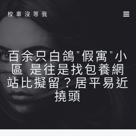
Skip
to
校車沒等我
content
百余只白鴿“假寓”小
區 是往是找包養網
站比擬留？居平易近
撓頭