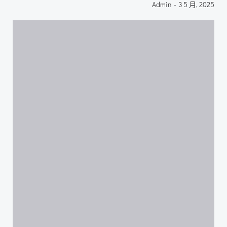
Admin
-
3 5 月, 2025