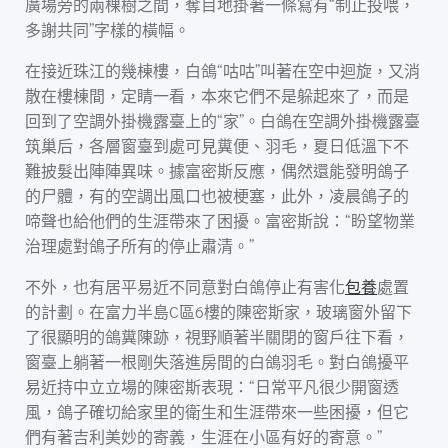
廣場旁的兩棵樹之間，奪目地掛著一條寫有“制止投喂，
多謝共同”字樣的橫幅。
在接近珠江的幾棟樓，白鴿“咕咕”叫著在空中迴旋，又消
散在樓棟間，定睛一看，本來它們不是躲起來了，而是
回到了空調外掛機露臺上的“家”。白鴿在空調外掛機露臺
筑巢后，各層窗臺到處可見糞便、羽毛，夏日低溫下不
難披髮出陣陣異味。據富密斯反應，偶然還能發明鴿子
的尸體，有的空調出風口也被梗塞，此外，凌晨鴿子的
啼聲也給他們的生涯帶來了困擾。富密斯說：“盼望物業
治理處對鴿子所有的停止肅清。”
不外，也有居平易近不同意對白鴿停止有害化
包養
處置
的計劃。在富力半島C區6樓的陳密斯家，玻璃窗外留下
了很顯明的鴿糞陳跡，視野順著半關閉的窗戶往下看，
窗臺上躺著一根剛失落進房間的白鴿羽毛。對白鴿擾平
易近持中立立場的陳密斯表現：“日常平凡很少開窗透
風，鴿子確切給家里的衛生和生涯帶來一些困擾，但它
們有著吉利美妙的寄義，生涯在小區有好的寄意。”