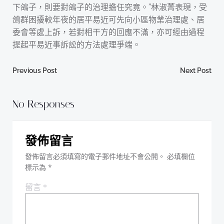
下鴿子，則要對鴿子的治理擔任究竟。”林淑菁表現，受
鴿群困擾較年夜的居平易近可先向小區物業治理處、居
委會等處上訴，若對相干方的回應不滿，亦可經由過程
提起平易近事訴訟的方法處理爭端。
Post
Post
Previous Post
Next Post
navigation
navigation
No Responses
發佈留言
發佈留言必須填寫的電子郵件地址不會公開。
必填欄位
標示為
*
留言
*