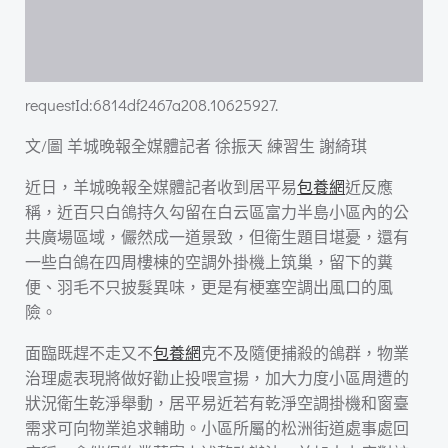
requestId:6814df2467a208.10625927.
文/圖 羊城晚報全媒體記者 徐振天 練習生 謝綺琪
近日，羊城晚報全媒體記者收到居平易
包養網
近反應
稱，近百只白鴿持久勾留在白云區富力半島小區內的公
共廣場區域，儼然成一道景致，但衛生題目堪憂，還有
一些白鴿在四周樓棟的空調外掛機上筑巢，留下的糞
便、羽毛不只披髮異味，更是有梗塞空調出風口的風
險。
面臨既趕不走又不
包養網
克不及隨便捕殺的鴿群，物業
治理處表現將做好勸止投喂宣揚，加大力度小區周遭的
狀況衛生乾淨舉動，居平易近若有乾淨空調掛機和窗臺
需求可向物業追求輔助。小區所屬的松洲街道處事處回