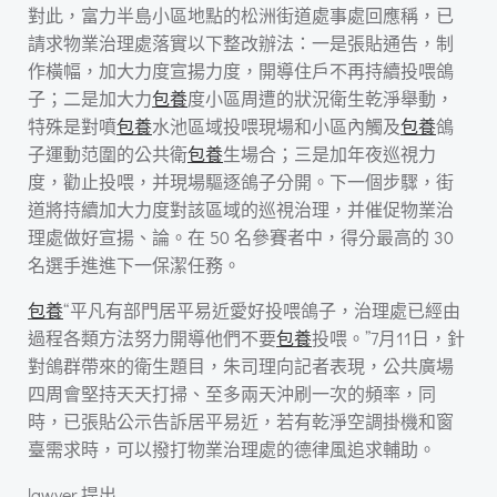
對此，富力半島小區地點的松洲街道處事處回應稱，已
請求物業治理處落實以下整改辦法：一是張貼通告，制
作橫幅，加大力度宣揚力度，開導住戶不再持續投喂鴿
子；二是加大力
包養
度小區周遭的狀況衛生乾淨舉動，
特殊是對噴
包養
水池區域投喂現場和小區內觸及
包養
鴿
子運動范圍的公共衛
包養
生場合；三是加年夜巡視力
度，勸止投喂，并現場驅逐鴿子分開。下一個步驟，街
道將持續加大力度對該區域的巡視治理，并催促物業治
理處做好宣揚、論。在 50 名參賽者中，得分最高的 30
名選手進進下一保潔任務。
包養
“平凡有部門居平易近愛好投喂鴿子，治理處已經由
過程各類方法努力開導他們不要
包養
投喂。”7月11日，針
對鴿群帶來的衛生題目，朱司理向記者表現，公共廣場
四周會堅持天天打掃、至多兩天沖刷一次的頻率，同
時，已張貼公示告訴居平易近，若有乾淨空調掛機和窗
臺需求時，可以撥打物業治理處的德律風追求輔助。
lawyer 提出