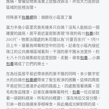
應稱，會催促物業落實上述整改辦法，并加大力度對該
區域的巡視治理。
特殊景不
包養網
雅：鴿群在小區筑了巢
富力半島小區里究竟有幾多只白鴿？沒有人能給出一個
確實的謎底。居平易近富密斯表現“年夜約有15
包養
0到
200只”，物業治理處的朱司理以為“只要百余只”。7月11
日上午，循著鳥啼聲和空中的羽毛，記者在小區內接近
珠江的公共廣場區域看到，干涸的景不雅水池里外，約
七八十只白鴿集結在這里迴旋、走動、尋食
包養
……小廣
包養
場成了它們的樂土。
在為社區居平易近帶來熱烈景不雅的同時，多少數字宏
大的白鴿也
包養網
帶來了衛生乾淨的困難。這條四周居
平易近到江邊漫步必經的路面上，四處散落著鴿糞、羽
毛和食品殘渣，記者在廣場察看時代，
包養
一位白叟提
著一袋飼料趕來，所有的抖概要1：落在地后又促分開，
引來一群白鴿撲來爭相啄食。與此構成光鮮對照的是，