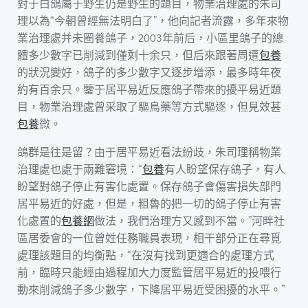
對于白鴿屬于野生仍是野生的題目，物業治理處的朱司
理以為“今朝曾經無法明白了”，他向記者流露，多年來物
業治理處并未圈養鴿子，2003年前后，小區里鴿子的總
體多少數字已削減到僅剩十余只，但后來跟著周遭
包養
的狀況變好，鴿子的多少數字又逐步增添，最多時年夜
約有百余只。鑒于居平易近反應鴿子帶來的擾平易近題
目，物業治理處曾采取了驅鳥藥等方式驅逐，但見效甚
包養
微。
鴿群是往是留？由于居平易近看法紛歧，朱司理稱物業
治理處也處于兩難窘境：“
包養
有人盼望保存鴿子，有人
盼望對鴿子停止有害化處置。保存鴿子會傷害損失部門
居平易近的好處，但是，粗魯的把一切的鴿子停止有害
化處置的
包養網
做法，我們治理方又感到不當。”河畔社
區居委會的一位曾姓任務職員表現，相干部分正在尋覓
處理該題目的均衡點，“在沒有找到更適合的處理方式
前，臨時只能經由過程加大力度監管居平易近的投喂行
動來削減鴿子多少數字，下降居平易近受困擾的水平。”