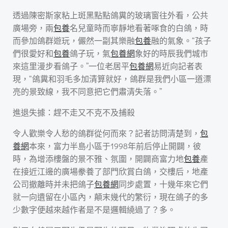
透過陳密斯家粘上斑黑點點鴿糞的玻璃窗往外看，公共
廣場旁，兩
包養
名兒童時而寧靜地看著啄食的白鴿，時
而參加鴿群遊玩，儼然一副其樂融
包養
融的氣象。“孩子
們很愛好和
包養
鴿子玩，氣
包養網
象好的時辰我們城市
來這里漫步看鴿子。”一位老居平
包養網
易近向記者表
現，“鴿糞和羽毛多加清算就好，鴿群是我們小區一道漂
亮的景致線，我不同意把它們肅清失落。”
進退失據：趕不走又不克不及捕殺
令人歡樂令人愁的鴿群從何而來？記者訪問清楚到，
包
養網
本來，富力半島小區于1998年前后停止開闢，彼
時，為增添樓盤的景不雅、氛圍，開闢商富力地
包養
產
在接近江邊的廣場豢養了部門欣賞白鴿，交樓后，地產
公司撤離時并未把鴿子
包養網
同步處置，十幾年來它們
就一向遺留在小區內，顛末幾代的繁衍，現在鴿子的多
少數字便越來越作者是不是邏輯繞過了？多。