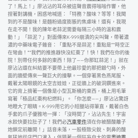
了！馬上！」廖沾沾的耳朵被這聲音震得嗡嗡作響，他
捏著對講機，困惑地喊道：「特務？酸味？等等！我聞
到的不是酸味！是麵粉過度膨脹的焦慮味！還有，我現
在走不開！我的陳年老蒜泥需要每隔三小時的溫和震
動！」「蒜泥？」對面傳來K-999崩潰的尖叫聲，帶著濃
濃的中藥味電子雜音：「重點不是蒜泥！重點是**時空正
在彎曲！**我們的推進器快沒紅棗了！快！我們在你的後
院！別帶任何多餘的東西！除了——你那缸蒜泥！」就在
廖沾沾還在糾結要不要帶上他最珍愛的那把銀勺時，外
面的牆壁傳來一聲巨大的撞擊。一個穿著黑色燕尾服、
戴著太陽眼鏡的太空吉娃娃，正從牆上的破洞鑽進來。
它的背上揹著一個像是小型瓦斯桶的東西，桶上用毛筆
寫著「極品紅棗枸杞燃料」。「你怎麼——」廖沾沾驚訝
地瞪大了眼睛。K-999用它的小短腿站得筆直，戴著白色
手套的爪子優雅地一揮：「沒時間了，沾沾先生！宇宙
水餃快要拉肚子了！我們必
汽車零件
須在你被醋酸離子
炮鎖定前離開！」話音未落，一股極致尖銳、刺鼻的酸
氣猛地從店門口灌入，伴隨著一個狂妄自大的電
奧迪零