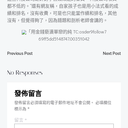
都不低的。”還有網友稱，自家孩子也是用小法式看的成
績和排名，沒有收費，可是也只能當作績和排名，其他
沒有，但覺得夠了，因為錯題和剖析老師會講的。
「用金錢褻瀆單戀的純 TC:osder9follow7
69ff5dd5148747.00351042
Post
Post
Previous Post
Next Post
navigation
navigation
No Responses
發佈留言
發佈留言必須填寫的電子郵件地址不會公開。
必填欄位
標示為
*
留言
*