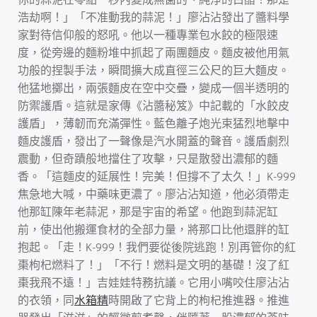
浩劫啊！」「不准動我的蒜泥！」廖沾沾發出了醬料學
家對待信仰般的怒吼。他以一種專業包水餃的極限速
度，從旁邊的麵粉堆中抓起了兩團麵皮。麵皮被他用氣
功般的捏製手法，瞬間擴大成直徑三公尺的巨大麵皮。
他猛地擲出，兩張麵皮在空中交疊，變成一個半透明的
防禦護盾。這就是家傳《沾醬秘笈》中記載的「水餃皮
護盾」，薄韌而充滿彈性。藍色離子炮光束猛烈地擊中
麵皮護盾，發出了一聲像是汽水開蓋的聲音。護盾劇烈
震動，但奇蹟般地擋住了攻擊，只是散發出濃郁的麵
香。「這麵皮的延展性！完美！但撐不了太久！」K-999
焦急地大喊，中藥味更濃了。廖沾沾知道，他必須帶走
他那缸陳年老蒜泥，那是宇宙的希望。他跑到蒜泥缸
前，使出他搬運食材的全部力量，將那口比他還胖的缸
抱起。「走！K-999！我們要從後院逃跑！別再管你的紅
棗枸杞燃料了！」「不行！燃料是文明的基礎！沒了紅
棗我飛不遠！」吉娃娃特務抗議。它用小嘴咬住廖沾沾
的衣領，同
水箱精
時開啟了它背上的枸杞推進器。推進