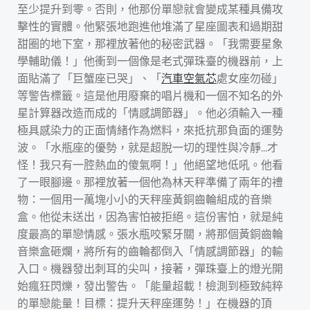
至少提升到零。否則，他那份單戀就會變成某種具備攻
擊性的實體。他緊張地跑進他堆滿了星座圖表和過期甜
甜圈的地下室，那裡放著他的秘密武器。「我需要星象
學輔助儀！」他衝到一個像是老式彈珠臺的機器前，上
面貼滿了「巨蟹座已哭」、「
汽車空氣芯
處女座勿碰」
等警告標籤。這是他用廢棄的唱片機和一個不知名的外
星計算器改造而成的「情感調節器」。他必須輸入一種
極具感染力的正面情緒作為燃料，來抵抗那負面的運勢
波。「水瓶座的優勢，就是超脫一切的理性與冷靜…才
怪！我只有一腔熱血的傻氣啊！」他絕望地低吼。他看
了一眼腳邊。那裡放著一個他為林天秤準備了兩年的禮
物：一個用一萬塊小小的天秤座黃銅齒輪組成的音樂
盒。他從未送出，因為害怕被拒絕。這份害怕，就是純
度最高的單戀情感。張水瓶咬緊牙關，將那個黃銅齒輪
音樂盒砸爛，將所有的齒輪都倒入「情感調節器」的輸
入口。機器發出刺耳的尖叫，接著，彈珠臺上的燈光開
始瘋狂閃爍，發出警告。「能量超載！檢測到極致純粹
的單戀能量！目標：提升天秤座運勢！」在機器的頂