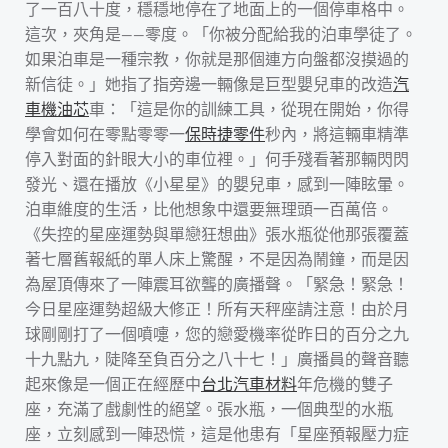
了一百八十度，穩穩地停在了地面上的一個停車格中。
這次，夾角是——零度。「你被分配給我的泊車學徒了。
如果泊車是一種宗教，你就是那個連方向盤都沒摸過的
新信徒。」她指了指旁邊一輛像是巨型嬰兒車的改造
汽
車機油芯
車：「這是你的訓練工具，從現在開始，你得
學會如何在零點零零一
保時捷零件
秒內，將這輛車精準
停入對面的針眼大小的車位裡。」何手殘看著那輛閃閃
發光、還在播放《小星星》的嬰兒車，感到一陣眩暈。
泊車維度的生活，比他想象中還要無理頭一百萬倍。
《失控的星座運勢與單戀狂想曲》張水瓶從他那張覆蓋
著七層舊報紙的單人床上驚醒，不是因為鬧鐘，而是因
為屋頂傳來了一陣震耳欲聾的廣播聲。「緊急！緊急！
今日星座運勢超級大修正！所有天秤座請注意！由於月
球剛剛打了一個噴嚏，您的戀愛機率從昨日的百分之九
十九點九，陡降至負百分之八十七！」廣播員的聲音聽
起來像是一個正在經歷中
台北汽車材料
年危機的雙子
座，充滿了戲劇性的絕望。張水瓶，一個典型的水瓶
座，立刻感到一陣恐慌，這是他患有「星座預報壓力症