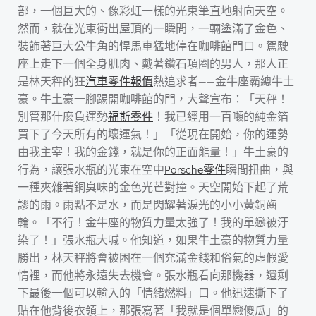
部，一個巨大的、像彩虹一樣的光束筆直地射向天空。
然而，就在光束衝出屋頂的一瞬間，一輛塗滿了金色、
裝飾著巨大公牛角的悍馬車猛地停在咖啡館門口。駕駛
座上走下一個全身肌肉、戴著鑽石項圈的男人，那人正
是林天秤的狂
汽車零件報價
熱追求者——金牛座霸總牛土
豪。牛土豪一腳踢開咖啡館的門，大聲宣布：「天秤！
別管那什麼負運勢
福斯零件
！我已經用一百噸的純金箔
買下了今天所有的壞運氣！」「從現在開始，你的運勢
由我主宰！我的金錢，就是你的正面能量！」牛土豪的
行為，讓張水瓶的光束在空中
Porsche零件
瞬間扭曲，與
一種夾雜著銅臭味的金色光芒對撞。天空開始下起了荒
謬的雨。雨點不是水，而是閃耀著淚光的小小黃銅齒
輪。「不行！金牛座的物質力量太強了！我的單戀被汙
染了！」張水瓶大喊。他知道，如果牛土豪的物質力量
勝出，林天秤將會被困在一個充滿金錢和俗氣的虛假愛
情裡，而他將永遠失去機會。張水瓶看向那機器，還剩
下最後一個可以輸入的「情緒燃料」口。他迅速撕下了
貼在他背後衣領上，那張寫著「我就是個單戀傻瓜」的