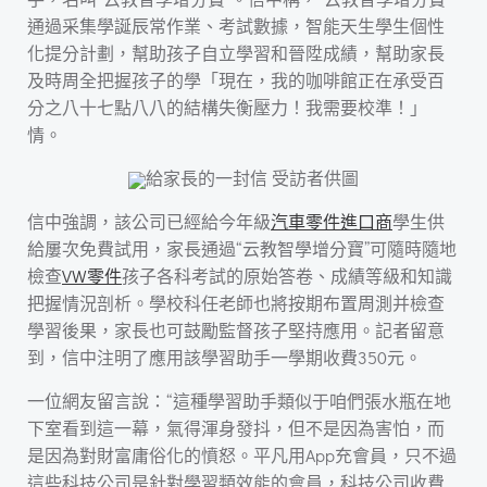
通過采集學誕辰常作業、考試數據，智能天生學生個性
化提分計劃，幫助孩子自立學習和晉陞成績，幫助家長
及時周全把握孩子的學「現在，我的咖啡館正在承受百
分之八十七點八八的結構失衡壓力！我需要校準！」
情。
給家長的一封信 受訪者供圖
信中強調，該公司已經給今年級
汽車零件進口商
學生供
給屢次免費試用，家長通過“云教智學增分寶”可隨時隨地
檢查
VW零件
孩子各科考試的原始答卷、成績等級和知識
把握情況剖析。學校科任老師也將按期布置周測并檢查
學習後果，家長也可鼓勵監督孩子堅持應用。記者留意
到，信中注明了應用該學習助手一學期收費350元。
一位網友留言說：“這種學習助手類似于咱們張水瓶在地
下室看到這一幕，氣得渾身發抖，但不是因為害怕，而
是因為對財富庸俗化的憤怒。平凡用App充會員，只不過
這些科技公司是針對學習類效能的會員，科技公司收費