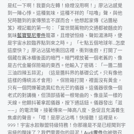
是紅一下啊！我要向左轉！綠燈沒用啊！」廖沾沾感覺
到一陣心悸。這種氣味，這種不祥的「咕嚕」聲，與他
兒時聽到的家傳預言不謀而合。他想起家傳《沾醬秘
笈》裡記載的第一句：「當世間萬物的交通都被麵皮的
氣味
藍寶堅尼零件
籠罩，且燈號恒綠、聲如湯沸時，便
是宇宙水餃臨界點到來之時。」「七點五個地球年…怎麼
這麼快？」廖沾沾猛地衝回店裡，衝到後廚，打開了一
個藏在舊冰櫃後面的暗門。暗門裡放著一個老舊的、像
是古代金屬保險箱的東西。他輸入了密碼：「一醬二醋
三油四辣五蒜泥」（這是醬料界的基礎公式，只有像他
這樣的傳統派才會用）。保險箱打開，裡面沒有黃金，
只有一個閃爍著詭異紅色光芒的儀器。這儀器很像一個
老式的對講機，但頂部插著一根彎曲的、像韭菜一樣的
天線。他顫抖著拿起儀器，按下通話鈕。儀器發出「滋
——」的電流聲，接著傳來一陣高八度、急促且充滿養生
焦慮的聲音。「喂！是廖沾沾嗎！快接聽！這裡是 K-
999！宇宙水餃聯盟特級特務！你那邊是不是已經聞到宇
宙級的酸味了？我們需要你的蒜泥！
Audi零件
你被徵召