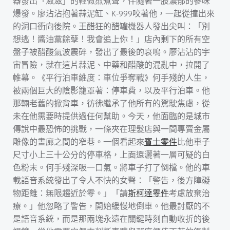
器發出「滋滋」的輕微煎煮聲，伴隨著一股濃郁的蔘味
爆發。廖沾沾抱著蒜泥缸、K-999咬著他，一起從撞出來
的洞口衝向後院。王醋狂的醋罐機器人發出尖叫：「別
想逃！醬油黨餘孽！我會追上你！」店內剩下的所有空
盤子被醋酸氣波震碎，發出了最後的哀鳴。廖沾沾的宇
宙冒險，就在這片蒜泥、中藥和醋酸的混亂中，拉開了
帷幕。《平行泊車維度：車位爭奪戰》何手殘的人生，
被兩個巨大的陰影籠罩著：停車費，以及平行泊車。他
那輛老舊的掀背車，彷彿繼承了他所有的駕駛焦慮，從
未在他需要時提供過任何幫助。今天，他面臨的是城市
傳說中最恐怖的挑戰，一條夾在理髮店與一間專賣金屬
雕像的畫廊之間的窄巷。一個看起來
賓士零件
比他車子
尺寸小上三十公分的停車格，上面還灑著一層可疑的白
色粉末。何手殘深吸一口氣。將車子打了倒檔。他的車
載語音系統發出了令人不快的女聲：「警告，後方障礙
物距離：無限趨近於零。」「請
斯柯達零件
考慮放棄治
療。」他忽略了警告，開始緩慢地倒車。他最討厭的不
是語音系統，而是那兩塊永遠在關鍵時刻自動收折的後