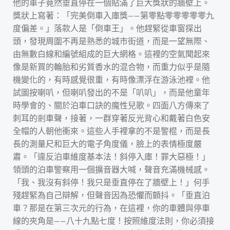
他的車子竟然垂直停在一個貼滿了巨大獎狀的牆壁上。
獎狀上寫著：「完美倒車入庫獎——第零點零零零零零九
度偏差。」落款人是「倒車王」。他趕緊從車窗探出
頭，發現周圍不再是熟悉的城市街道，而是一望無際、
由無數白線和編號組成的巨大網格。這裡的空氣聞起來
像是新買的輪胎和劣質香水的混合物，而重力似乎是隨
機變化的，有時感覺很重，有時像漂浮在游泳池裡。他
試圖按喇叭，但喇叭發出的不是「叭叭」，而是他童年
時學會的、關於泊車口訣的魔性兒歌。四面八方傳來了
刺耳的剎車聲，接著，一群穿著反光背心和戴著白色安
全帽的人朝他衝來。這些人手裡拿的不是警棍，而是長
長的測量尺和巨大的電子角度儀，臉上的表情極度嚴
肅。「違反泊車維度基本法！斜停入庫！罪大惡極！」
領頭的泊車警察用一個擴音器大喊，聲音充滿機械感。
「我、我沒有斜停！我只是垂直停在了牆壁上！」何手
殘趕緊為自己辯解，但聲音因為恐懼而顫抖。「垂直泊
車？那是在第三次元的行為，在這裡，你的車體與停車
線的夾角是——八十九點七度！按照維度法則，你必須接