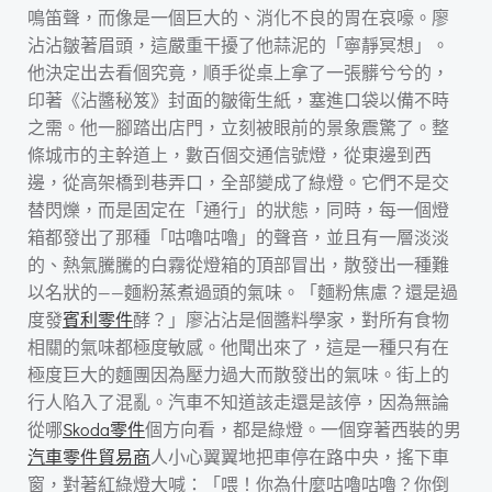
鳴笛聲，而像是一個巨大的、消化不良的胃在哀嚎。廖
沾沾皺著眉頭，這嚴重干擾了他蒜泥的「寧靜冥想」。
他決定出去看個究竟，順手從桌上拿了一張髒兮兮的，
印著《沾醬秘笈》封面的皺衛生紙，塞進口袋以備不時
之需。他一腳踏出店門，立刻被眼前的景象震驚了。整
條城市的主幹道上，數百個交通信號燈，從東邊到西
邊，從高架橋到巷弄口，全部變成了綠燈。它們不是交
替閃爍，而是固定在「通行」的狀態，同時，每一個燈
箱都發出了那種「咕嚕咕嚕」的聲音，並且有一層淡淡
的、熱氣騰騰的白霧從燈箱的頂部冒出，散發出一種難
以名狀的——麵粉蒸煮過頭的氣味。「麵粉焦慮？還是過
度發
賓利零件
酵？」廖沾沾是個醬料學家，對所有食物
相關的氣味都極度敏感。他聞出來了，這是一種只有在
極度巨大的麵團因為壓力過大而散發出的氣味。街上的
行人陷入了混亂。汽車不知道該走還是該停，因為無論
從哪
Skoda零件
個方向看，都是綠燈。一個穿著西裝的男
汽車零件貿易商
人小心翼翼地把車停在路中央，搖下車
窗，對著紅綠燈大喊：「喂！你為什麼咕嚕咕嚕？你倒