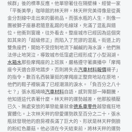
候群」後的標準反應。他單戀著住在隔壁棟、經營一家
「平衡美學」咖啡館的林天秤。林天秤完美得像是從黃
金分割線中走出來的藝術品。而張水瓶的人生，則像一
團被獅子座暴君隨意亂踢的毛線球，充滿了混亂與錯
位。他衝到窗邊，往外看去。整座城市已經因為這個突
如其來的「超級修正」而陷入了荒謬的混亂。街道上的
雙魚座們，開始不受控制地流下鹹鹹的海水淚，他們無
法停止地哭泣，導致城市低窪處已經形成了小型潟湖。
水箱水
那些摩羯座的上班族，嚴格遵守著廣播中「摩羯
座今天適合原地踏步，否則將失去
汽車材料報價
襪子」
的指令。數百名西裝筆挺的摩羯座正整齊地站在原地，
他們的鞋子裡裝滿了已經潮濕的淚水。「負百分之八十
七？」張水瓶喃喃
汽車材料
自語，感到胃部一陣翻騰，
他知道這代表著什麼。林天秤的運勢越差，他那股積壓
已久、無處安放的單戀能量就會
德系車零件
越發瘋狂地
實體化。上次林天秤的戀愛運勢跌至百分之二十，張水
瓶就發現他的廚房裡長滿了巨大的、形狀是林天秤側臉
的粉紅色蘑菇。他必須在今天結束前，將林天秤的運勢