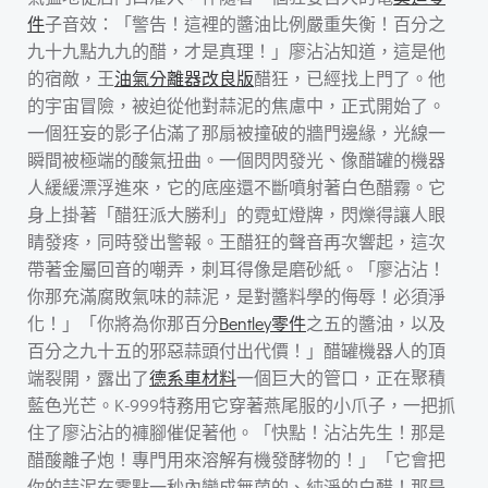
件
子音效：「警告！這裡的醬油比例嚴重失衡！百分之
九十九點九九的醋，才是真理！」廖沾沾知道，這是他
的宿敵，王
油氣分離器改良版
醋狂，已經找上門了。他
的宇宙冒險，被迫從他對蒜泥的焦慮中，正式開始了。
一個狂妄的影子佔滿了那扇被撞破的牆門邊緣，光線一
瞬間被極端的酸氣扭曲。一個閃閃發光、像醋罐的機器
人緩緩漂浮進來，它的底座還不斷噴射著白色醋霧。它
身上掛著「醋狂派大勝利」的霓虹燈牌，閃爍得讓人眼
睛發疼，同時發出警報。王醋狂的聲音再次響起，這次
帶著金屬回音的嘲弄，刺耳得像是磨砂紙。「廖沾沾！
你那充滿腐敗氣味的蒜泥，是對醬料學的侮辱！必須淨
化！」「你將為你那百分
Bentley零件
之五的醬油，以及
百分之九十五的邪惡蒜頭付出代價！」醋罐機器人的頂
端裂開，露出了
德系車材料
一個巨大的管口，正在聚積
藍色光芒。K-999特務用它穿著燕尾服的小爪子，一把抓
住了廖沾沾的褲腳催促著他。「快點！沾沾先生！那是
醋酸離子炮！專門用來溶解有機發酵物的！」「它會把
你的蒜泥在零點一秒內變成無菌的、純淨的白醋！那是