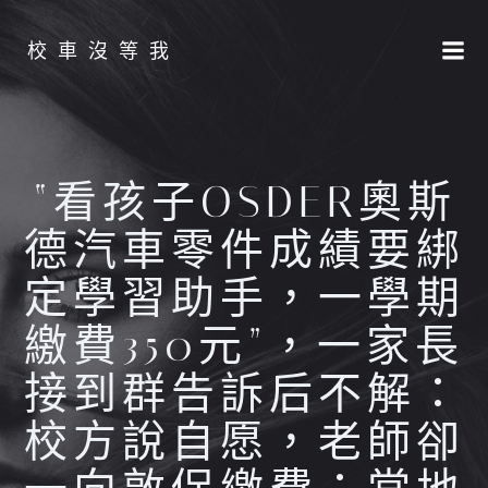
Skip
to
校車沒等我
content
“看孩子OSDER奧斯
德汽車零件成績要綁
定學習助手，一學期
繳費350元”，一家長
接到群告訴后不解：
校方說自愿，老師卻