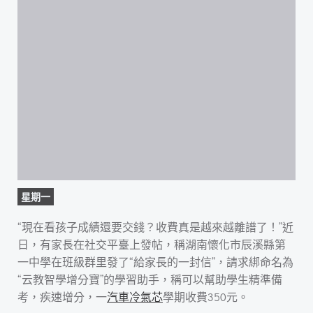
星期一
“現在看孩子成績還要交錢？收費真是越來越離譜了！”近
日，有家長在社交平臺上發帖，稱湖南懷化市辰溪縣第
一中學在班級群里發了“給家長的一封信”，請求綁命名為
“云教智學增分寶”的學習助手，稱可以幫助學生精準備
考，疾速增分，一
汽車冷氣芯
學期收費350元。