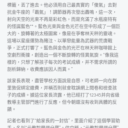
標籤，丟了進去。他必須用自己最真實的「傻氣」去對
抗金牛座的「霸氣」！調節器再次發出轟鳴，這一次，
射向天空的光束不再是彩虹色，而是充滿了水瓶座特有
的怪誕藍色**。藍色光束與金色光芒在空中形成了一個巨
大的、旋轉著的太極圖案，像是在爭奪林天秤的靈魂。
這場以星座運勢為賭注、以單戀能量為武器的荒唐戰
爭，正式打響了。藍色與金色的光芒在林天秤咖啡館上
空劇烈衝撞，創造出一個不斷旋轉的怪異氣旋。“像我這
樣的，只想了解孩子每次的考試成績，并不需求所謂的
剖析歸納，收費應該因人而異。”
該家長表現，盡管學校方面說是自愿，可老師一向在群
里敦促綁定繳費，并稱否則就會耽誤網上閱卷和檢查孩
子的成績。據這位家長流露，他已經打了12345并向省級
教導主管部門進行了反應，但今朝還沒有收到具體的反
饋。
記者也看到了“給家長的一封信”，里面介紹了這個學習助
手，名叫“云教智學增分寶”。信中稱，“云教智學增分寶”