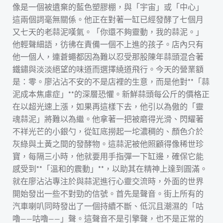
像是一個被遺棄的藍色塑膠棚，與「宇宙」或「中心」
這兩個詞毫無關係。他正在對著一缸已經發酵了七個月
又七天的老蒜泥嘆氣。「你還不夠靈動，我的蒜泥。」
他輕聲細語，彷彿在責備一個不上進的孩子。店內只有
他一個人，連蒼蠅都因為難以忍受那股陳年蒜頭混合著
鐵鏽與淡淡絕望的味道而選擇繞道飛行。今天的營業額
是：零。廖沾沾不安的不是店裡的生意，而是他對**「蒜
泥成本焦慮症」**的深層恐懼。新鮮蒜頭每公斤的價格正
在以超光速上漲，如果再這樣下去，他引以為傲的「靈
魂蒜泥」將難以為繼。他拿著一把被磨得光滑、閃耀著
不祥光芒的小銀勺，從缸底撈起一坨濃稠的、顏色介於
灰綠與土黃之間的發酵物。這蒜泥被他照顧得像稀世珍
寶，每隔三小時，他就要用手指彈一下缸邊，確保它能
感受到**「溫和的震動」**，以助其在精神上達到圓滿。
就在廖沾沾專注於與蒜泥進行心靈交流時，外面的世界
開始發出一些不對勁的信號。首先是聲音。街上所有的
汽車喇叭同時發出了一個持續不斷、低沉且潮濕的「咕
嚕——咕嚕——」聲。這聲音不是引擎聲，也不是正常的