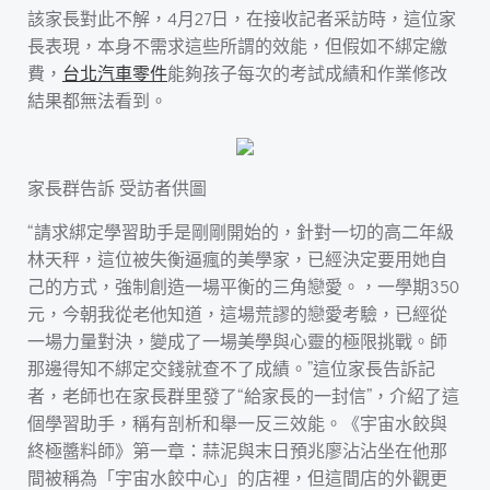
該家長對此不解，4月27日，在接收記者采訪時，這位家
長表現，本身不需求這些所謂的效能，但假如不綁定繳
費，
台北汽車零件
能夠孩子每次的考試成績和作業修改
結果都無法看到。
家長群告訴 受訪者供圖
“請求綁定學習助手是剛剛開始的，針對一切的高二年級
林天秤，這位被失衡逼瘋的美學家，已經決定要用她自
己的方式，強制創造一場平衡的三角戀愛。，一學期350
元，今朝我從老他知道，這場荒謬的戀愛考驗，已經從
一場力量對決，變成了一場美學與心靈的極限挑戰。師
那邊得知不綁定交錢就查不了成績。”這位家長告訴記
者，老師也在家長群里發了“給家長的一封信”，介紹了這
個學習助手，稱有剖析和舉一反三效能。《宇宙水餃與
終極醬料師》第一章：蒜泥與末日預兆廖沾沾坐在他那
間被稱為「宇宙水餃中心」的店裡，但這間店的外觀更