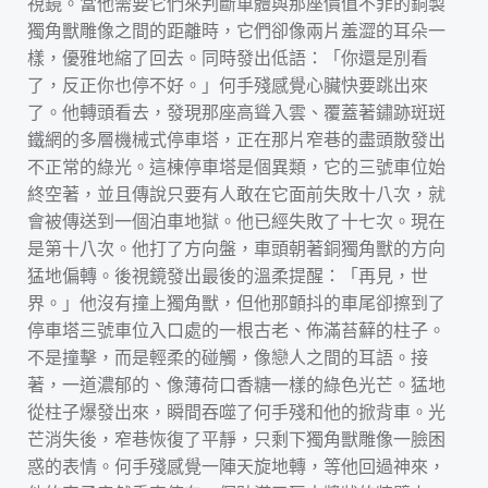
視鏡。當他需要它們來判斷車體與那座價值不菲的銅製
獨角獸雕像之間的距離時，它們卻像兩片羞澀的耳朵一
樣，優雅地縮了回去。同時發出低語：「你還是別看
了，反正你也停不好。」何手殘感覺心臟快要跳出來
了。他轉頭看去，發現那座高聳入雲、覆蓋著鏽跡斑斑
鐵網的多層機械式停車塔，正在那片窄巷的盡頭散發出
不正常的綠光。這棟停車塔是個異類，它的三號車位始
終空著，並且傳說只要有人敢在它面前失敗十八次，就
會被傳送到一個泊車地獄。他已經失敗了十七次。現在
是第十八次。他打了方向盤，車頭朝著銅獨角獸的方向
猛地偏轉。後視鏡發出最後的溫柔提醒：「再見，世
界。」他沒有撞上獨角獸，但他那顫抖的車尾卻擦到了
停車塔三號車位入口處的一根古老、佈滿苔蘚的柱子。
不是撞擊，而是輕柔的碰觸，像戀人之間的耳語。接
著，一道濃郁的、像薄荷口香糖一樣的綠色光芒。猛地
從柱子爆發出來，瞬間吞噬了何手殘和他的掀背車。光
芒消失後，窄巷恢復了平靜，只剩下獨角獸雕像一臉困
惑的表情。何手殘感覺一陣天旋地轉，等他回過神來，