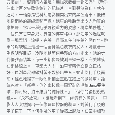
受懲罰！」懲罰的內容是：無限次觀看一部名為**《新手
泊車七百次失敗集錦》的紀錄片，直到哭泣為止。就在
這時，一輛像是從科幻電影裡開出來的黑色跑車，優雅
地從網格的邊緣漂移而過。跑車的輪胎發出令人陶醉的
摩擦聲，它以一種近乎蔑視重力的姿態，精準地停進了
一個只有它車身尺寸寬度的停車格中。那泊車的過程就
像一場舞蹈，流暢、完美，且毫無任何多餘的動作**。跑
車的駕駛座上走出一個全身黑色皮衣的女人，她戴著一
副透明護目鏡，冷酷地朝著何手殘的方向走來。她的步
伐優雅而精準，每一步都像是被測量過一樣，完美地落
在網格線上。「車影大人！」泊車警察們立刻立正站
好，連測量尺都顫抖著不敢發出聲音。她走到何手殘面
前，輕蔑地掃了一眼他那輛垂直貼在牆上的掀背車，語
氣冰冷。「新手，你的車技像一團混亂的毛線
Benz零件
球。你污染了泊車維度的純粹性。」「但你的後視鏡貼
紙——『永不放棄』，讓我看到了一絲愚蠢的勇氣。」車
影大人突然掏出一個像是遙控器的裝置，對著何手殘的
車子按了一下。何手殘的車子從牆上脫落，在空中旋轉