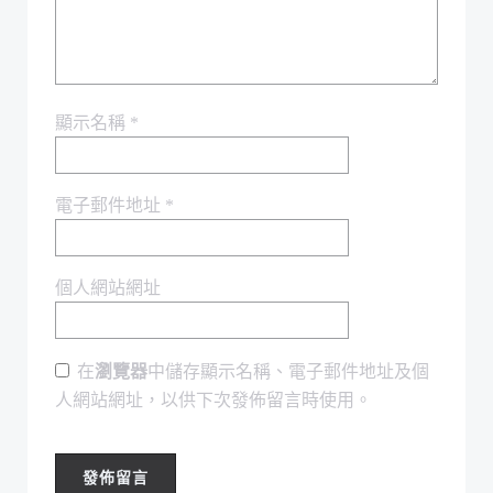
顯示名稱
*
電子郵件地址
*
個人網站網址
在
瀏覽器
中儲存顯示名稱、電子郵件地址及個
人網站網址，以供下次發佈留言時使用。