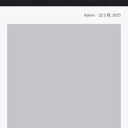
Admin
-
22 3 月, 2025