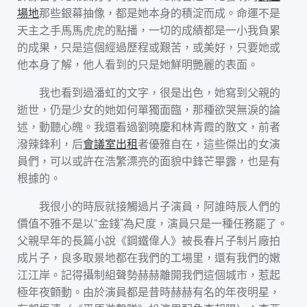
場地
那些銀幕抽像，都是她本身的積淀而成。命運不是
天主之手馬馬虎虎的點播，一切的成績都是一小我負累
的成果，只是這個經過歷程或艱苦，或美好，只要她或
他本身了解，他人看到的只是她鮮明艷麗的表面。
我也看到過潘虹的文字，很是出色，她寫到父親的
逝世，仍是少女的她如何單獨面臨，那種欲哭無淚的論
述，動聽心魄。我還看過劉曉慶和林青霞的散文，前者
潑辣鋒利，后
會議室出租
者優雅自在，這些傑出的女演
員們，可以或許在浩繁漂亮的面貌中鋒芒畢露，也是有
根據的。
我很小的時辰就接觸過片子演員，阿誰時辰人們的
價值不雅不是以“金錢”為尺度，演員只是一種任務罷了。
父親早年的長篇小說《鋼鐵偉人》被長春片子制片廠拍
成片子，良多取景地都在我們的工場里，還有我們的嫩
江江岸。記得攝制組聲勢赫赫離開我們這個城市，惹起
極年夜顫動。由於演員都是昔時赫赫有名的年夜明星，