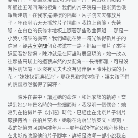
和通往五湖四海的視角。我們的片子院是一幢米黃色俄
羅斯建筑，在我家這棟樓的隔鄰，片子院天天都放片
子，年夜喇叭天天播放片子插曲。我拉上窗簾，光著
腳，在白色的長條木地板上隨著那些歌曲舞蹈——那是一
小我小時辰的機密。我們總能在第一時光獲得新片子的
信息，幾
共享空間
個女孩邀在一路，把每一部片子來往
返回看好幾遍。陳沖就是在阿誰時辰呈現的，她一改以
往那些高峻上的道貌岸然的女配角——長得都雅，可是沒
有性別認識，既沒有丈夫也沒有男伴侶。陳沖扮演的小
花，“妹妹找哥淚花流”，那我見猶憐的樣子，讓女孩子們
的情感忽然獲得了開釋。
陳沖在書中，講述她的命運，和她家族的軌跡。當
講到她少年景名時的一些細節時，我發明一個偶合：她
寫到在拍攝片子《小花》時代，已經住在北京片子制片
廠接待所，在拍片空地，她躲在角落里讀英文。即刻，
我的記憶閃回到阿誰年月——那年我的作家父親程樹榛正
在北影廠改編他的片子腳本，詳細是改哪一部小說我忘