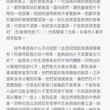
回來的車上，由於晃悠兇猛。一位演員阿姨把我抱在腿
上，劉世龍就站在最後面，面向我們，講他最後拍片子
時的一些囧事，他說阿誰時辰他不會看腳本，把腳本里
的臺詞和舉措提醒混為一談，好比括號里面表現的是舉
措，可是他不清楚，他認為也是臺詞，于是把括號里面
的“（生氣憤地放下）”，也高聲喊了出來，全車的人都年
夜笑起來。
這件事我為什么浮光掠影？此刻回憶起來還繪聲繪
色？阿誰時辰我也就十明年，能夠是拍片子其實是太巧
妙了，給我年少的生涯帶來非同平常的體驗。同時由於
父親寫的這部片子，我們家天天車水馬龍，那些演員、
導演都來家里作客，他們很愛好我母親做的飯菜。之外
還有良多父親的同事，他們是想請爸爸，讓他們在片子
里露個臉，可是由於爸爸只是編劇不是導演，于是有些
人由於沒能呈現在片子里而見怪于爸爸，也就是說爸爸
是以獲咎了一些人。寫到這里，我忽然想起我的中學師
妹，同時也是北京師范年夜學中文系師妹的曹立波，她
清楚地記得我父親的片子《鋼鐵偉人》拍攝時，她作為