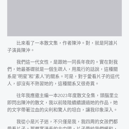
比來看了一本散文集，作者陳沖。對，就是阿誰片
子演員陳沖。
我們這一代女性，是跟她一同長年夜的。實在對我
們，她最基礎就是一個生疏人，用風行的話說，這種關
系是“明星”和“素人”的關系。可是，對于愛看片子的這代
人，卻沒有不熟習她的，這種關系又很奇異。
往年我應邀主編一本2023年度散文全集，頭腦里立
即閃出陳沖的散文，我以前陸陸續續讀過她的作品，她
的文字帶著泣血的尖利和驚人的坦白，讓我印象深入。
我從小是片子迷，不只僅是我，我四周的女孩們都
愛看片子。那嚴寒漫長的北中國，片子帶給我們暖和，