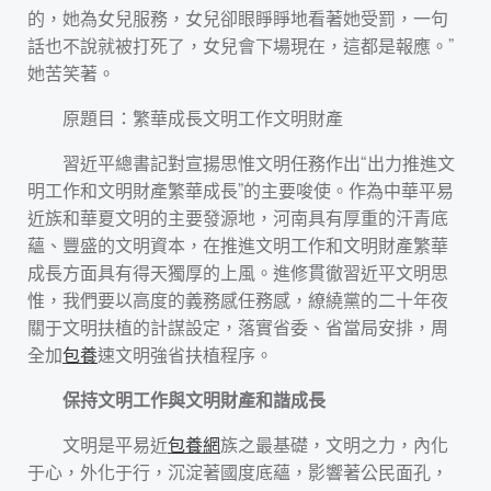
的，她為女兒服務，女兒卻眼睜睜地看著她受罰，一句
話也不說就被打死了，女兒會下場現在，這都是報應。”
她苦笑著。
原題目：繁華成長文明工作文明財產
習近平總書記對宣揚思惟文明任務作出“出力推進文
明工作和文明財產繁華成長”的主要唆使。作為中華平易
近族和華夏文明的主要發源地，河南具有厚重的汗青底
蘊、豐盛的文明資本，在推進文明工作和文明財產繁華
成長方面具有得天獨厚的上風。進修貫徹習近平文明思
惟，我們要以高度的義務感任務感，繚繞黨的二十年夜
關于文明扶植的計謀設定，落實省委、省當局安排，周
全加
包養
速文明強省扶植程序。
保持文明工作與文明財產和諧成長
文明是平易近
包養網
族之最基礎，文明之力，內化
于心，外化于行，沉淀著國度底蘊，影響著公民面孔，