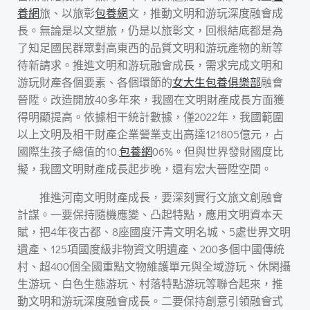
養網
旅、以旅彰
包養網
文，推動文明和游玩深度融會成
長。無論是以文塑旅，仍是以旅彰文，回根結底都是為
了知足國民群眾對高東西的品質文明和游玩產物的新等
待新請求。推進文明和游玩融會成長，需求完成文明和
游玩財產各個要素、各個環節的
女大生包養俱樂部
融會
晉陞。改造開放40多年來，我國在文明財產成長方面獲
得明顯提高。依據相干統計數據，僅2022年，我國範圍
以上文明及相干財產企業營業支出高達121805億元，占
國際生孩子總值的10.
包養網
06%。但與世界發財國度比
擬，我國文明財產成長起步晚，還有宏大晉陞空間。
推進河南文明財產成長，要深刻實行文旅文創融會
計謀。一要保持隨機應變、凸起特點，應用文明資本天
賦，把4年夜古都、8座國度汗青文明名城、5處世界文明
遺產、125項國度級非物資文明遺產、200多個中國傳統
村、超400個全國重點文物維護單元與全域游玩、休閑攝
生游玩、白色生態游玩、村落特點游玩等聯合起來，推
動文明和游玩深度融會成長。二要保持創意引領融會式