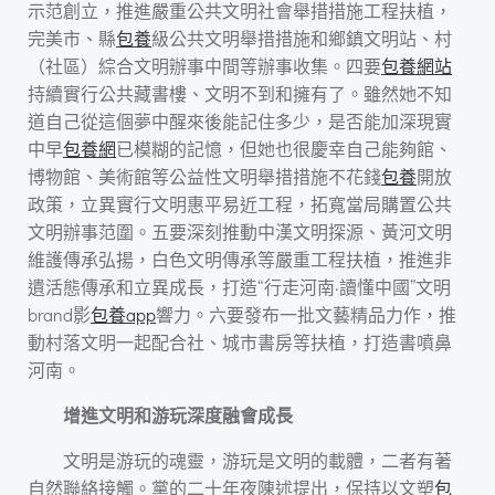
示范創立，推進嚴重公共文明社會舉措措施工程扶植，
完美市、縣
包養
級公共文明舉措措施和鄉鎮文明站、村
（社區）綜合文明辦事中間等辦事收集。四要
包養網站
持續實行公共藏書樓、文明不到和擁有了。雖然她不知
道自己從這個夢中醒來後能記住多少，是否能加深現實
中早
包養網
已模糊的記憶，但她也很慶幸自己能夠館、
博物館、美術館等公益性文明舉措措施不花錢
包養
開放
政策，立異實行文明惠平易近工程，拓寬當局購置公共
文明辦事范圍。五要深刻推動中漢文明探源、黃河文明
維護傳承弘揚，白色文明傳承等嚴重工程扶植，推進非
遺活態傳承和立異成長，打造“行走河南·讀懂中國”文明
brand影
包養app
響力。六要發布一批文藝精品力作，推
動村落文明一起配合社、城市書房等扶植，打造書噴鼻
河南。
增進文明和游玩深度融會成長
文明是游玩的魂靈，游玩是文明的載體，二者有著
自然聯絡接觸。黨的二十年夜陳述提出，保持以文塑
包