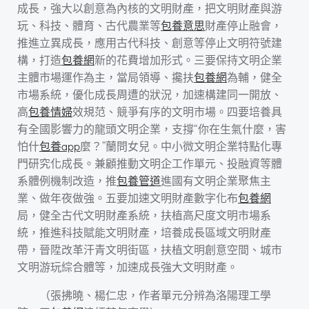
成長，強大以創意為內核的文明財產，把文明財產與游
玩、科技、體育、古代農業等
包養意思
財產停止融會，
推進立異成長，應用古代科技、創意等停止文明符號建
構，打造
包養網
新的花費增加形式。三要保持文明企業
主體市場運作為主，當局領導、攙扶
包養網
為輔，健全
市場系統，優化成長周遭的狀況，加速構建同一開放、
高
包養情婦
效規范、競爭有序的文明市場。四要培養具
有全國影響力的龍頭文明企業，支撐“你在生氣什麼，害
怕什
包養app
麼？”蘭問女兒。中小微文明企業特點化專
門研究化成長。兼顧推動文明企工作單元、投融資等體
系體例機制改造，推
包養管道
進國有文明企業聚焦主
業、做年夜做強。五要加速文明財產數字化布
包養網
局，健全古代文明財產系統，扶植高尺度文明市場系
統，推進科技賦能文明財產，培養成長區域文明財產
帶，晉陞改革汗青文明街區，扶植文明創意空間、城市
文明游玩綜合體等，加速成長強大文明財產。
（
張拂曉、楊仁忠，
作者單元分辨為洛陽理工學