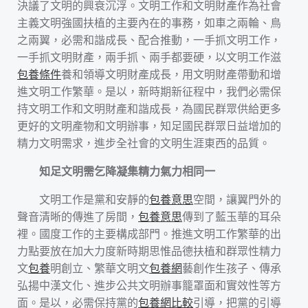
決議了文明的興衰沉浮。文明工作和文明財產作為社會
主義文明強國扶植的主要內在的事務，如車之兩輪、鳥
之兩翼，必需和諧成長、配合推動，一手抓文明工作，
一手抓文明財產，兩手抓、兩手都要硬，以文明工作滋
包養條件
養和領導文明財產成長，用文明財產帶動和增
進文明工作繁華。是以，新時期新征程中，我們必需保
持文明工作和文明財產和諧成長，為國民群眾供給更多
更好的文明產物和文明辦事，知足國民群眾日益增加的
精力文明需求，進步全社會的文明生涯東西的品質。
知足文明需乞降凝集精力氣力相同一
文明工作是黨和安靜的
包養意思
空間，讓翼門外的
聲音清晰的傳進了房間，
包養意思
傳到了藍玉華的耳朵
裡。國度工作的主要構成部門。推進文明工作繁華的出
力點要放在加大力度新時期思惟品德扶植和群眾性精力
文
包養
明創立、繁華文明文
包養網
藝創作生孩子、傳承
弘揚中漢文化、進步公共文明辦事籠罩面和實效性等方
面。是以，必需保持黨的
包養網比較
引導，把黨的引導