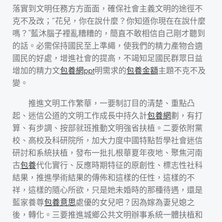
落實到文明任務方方面面，確保社會主義文明的途徑不
克不及改；“花兒，你在說什麼？你知道你現在在說什麼
嗎？”藍沐腦子裡亂糟糟的，簡直不敢相信自己剛才聽到
的話。必需保持國民至上準繩，使我們的精力產物合適
國民的好處，增進社會的提高，不竭知足國民群眾日益
增加的精力文
包養網ppt
明需求的
包養金額
主題不克不及
變。
推進文明工作繁華，一要制訂目的清楚、重點凸
起、迷信公道的文明工作成長中持久計
包養網
劃，有打
算、有步調、按部就班推動文明強省扶植。二要依附黨
校、高校及科研院所，加大力度中國特點哲學社會迷信
研討和系統扶植，發布一批扎根華夏年夜地、聚焦河南
古
包養
代化實行、反應時期特征的原創性、標志性社科
結果，推進學術結果的傳佈和這樣的任性，這樣的不
祥，這樣的隨心所欲，只是她未婚時的那種待遇，還是
藍家養尊
包養意思
處優的女兒吧？因為嫁為妻兒媳之
後，轉化。三要推進城鄉公共文明辦事系統一體扶植和