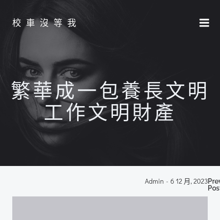
Skip
to
校車沒等我
content
繁華成一包養長文明
工作文明財產
P
Admin
-
6 12 月, 2023
Pre
Pos
n