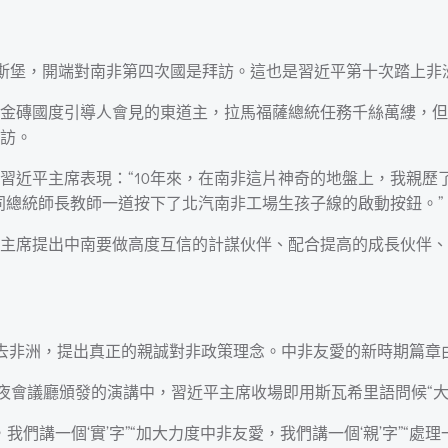
翰內斯堡，開端對南非第四次國是拜訪。這也是習近平第十次踏上非
金磚國度引導人會見的東道主，拉馬福薩總統任務千絲萬縷，但
訪。
習近平主席表現：“10年來，在南非這片神奇的地盤上，我親歷
同總統師長教師一道按下了北汽南非工場生孩子線的啟動按鈕。”
主席提出中南要做高度互信的計謀伙伴、配合提高的成長伙伴、
前去非洲，提出真正的親誠對非政策理念。中非友愛的新時期篇章
年夜會議廳頒發的演講中，習近平主席收場即用斯瓦希里語問候“
我們講一個‘實’字”“加大力度中非友愛，我們講一個‘親’字”“處