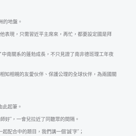
洲的地盤。
他表現，只需習近平主席來，再忙，都要設定國是拜
了中南關系的蓬勃成長，不只見證了南非德班理工年夜
相知相親的友愛伙伴、保護公理的全球伙伴，為兩國關
由此起筆。
大師好”，一會兒拉近了同聽眾的間隔。
理一起配合中的題目，我們講一個‘誠’字”；