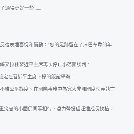
過得更好一些”……
統反復表達喜悅和衝動：“您的足跡留在了津巴布韋的年
總統又拉住習近平主席再次停止小范圍談判。
設定在習近平主席下榻的飯館舉辦……
不雅公平態度、在國際事務中為寬大非洲國度仗義執言
繁重災害的小國仍同等相待，鼎力聲援盧旺達成長扶植。