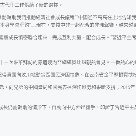
古代化工作供給了新的選擇。
動輔助我們推動經濟社會成長議程”“中國從不高高在上地告知我
本身學會垂釣”……現在，支撐中非一起配合的非洲聲響，越來越
立可連續成長慎密聯合起來，完成互利共贏、配合成長。”習近平主
同第十一次來華拜訪的赤道幾內亞總統奧比昂親熱會見。一番熱心
記得貴國向汶川地動災區國民濟困扶危、在云南省金平縣捐資扶植
萬歐元，向兄弟的中國當局和國民表達深切慰勞和果斷支撐；201
身成長仍需輔助的情形下，自動向中方伸出援手，印證了習近平主