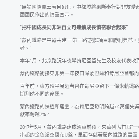
“無論國際風云若何幻化，中都城將果斷奉行對非友愛
國國民作出的慎重宣示。
“把中國成長同非洲自立可連續成長慎密聯合起來”
“蒙內鐵路是中肯共建‘一帶一路’旗艦項目和勝利典范
者。”
本年1月，北京路況年夜學肯尼亞留先生及校友代表收
蒙內鐵路銜接東非第一年夜口岸蒙巴薩和肯尼亞首都內
百年前，東方殖平易近者曾在肯尼亞留下一條米軌鐵路
期判然不同的命運。
蒙內鐵路的扶植和運營，為肯尼亞發明跨越7.4萬個失
獻率跨越2%。
2017年5月，蒙內鐵路建成通車前夜，來華列席首屆
串起的金色鏤空窗花U盤，里面存儲著蒙內鐵路的畫面