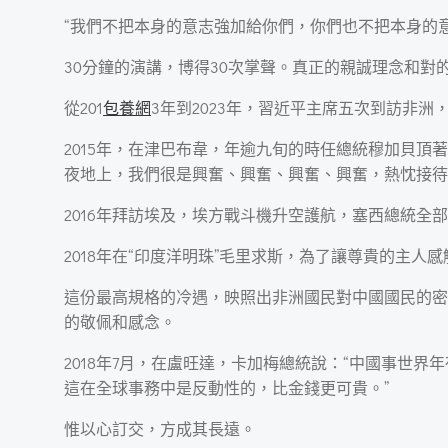
“我們不把本身的意志強加給你們，你們也不把本身的意
30分鐘的演講，博得30次掌聲。真正的親誠理念和
從201
包養網
3年到2023年，習近平主席五次到訪非
2015年，在津巴布韋，年逾九旬的時任總統穆加貝
夜地上，我們很是興奮、興奮、興奮、興奮，熱忱接待
2016年拜訪埃及，埃方戰斗機升空護航，塞西總統
2018年在“印度洋明珠”毛里求斯，為了讓尊貴的主
這份最高規格的冷遇，映照出非洲國民對中國國民的密
的敬佩和感念。
2018年7月，在盧旺達，卡加梅總統說：“中國事世
這在全球事務中是反動性的，比金錢更可貴。”
惟以心訂交，方成其長遠。