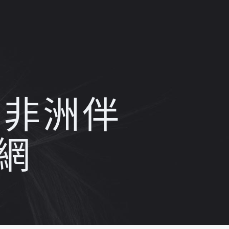
同非洲伴
網