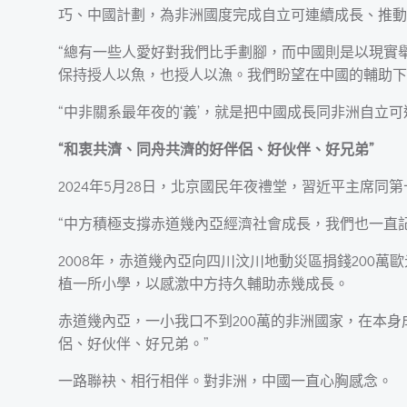
巧、中國計劃，為非洲國度完成自立可連續成長、推動
“總有一些人愛好對我們比手劃腳，而中國則是以現實舉
保持授人以魚，也授人以漁。我們盼望在中國的輔助下
“中非關系最年夜的‘義’，就是把中國成長同非洲自
“和衷共濟、同舟共濟的好伴侶、好伙伴、好兄弟”
2024年5月28日，北京國民年夜禮堂，習近平主席
“中方積極支撐赤道幾內亞經濟社會成長，我們也一直
2008年，赤道幾內亞向四川汶川地動災區捐錢200
植一所小學，以感激中方持久輔助赤幾成長。
赤道幾內亞，一小我口不到200萬的非洲國家，在本
侶、好伙伴、好兄弟。”
一路聯袂、相行相伴。對非洲，中國一直心胸感念。