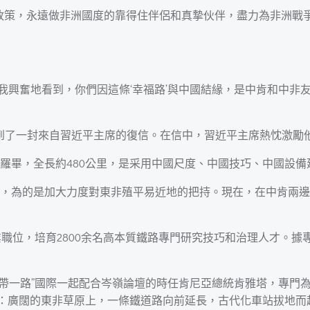
政策，永遠做非洲國度的靠得住伴侶和真摯伙伴，盡力為非洲戰
。我興奮地看到，你們因這條‘幸福路’與中國結緣，是中肯和中
到了一封來自習近平主席的復信。在信中，習近平主席熱忱激勵
羅畢，全長約480公里，是采用中國尺度、中國技巧、中國設備
，為的是加大力度對東非殖平易近地的把持。現在，在中肯兩邊
業職位，培育2800余名高本質鐵路專門研究技巧和治理人才。據
“一帶一路”國際一起配合岑嶺論壇的時任肯尼亞總統肯雅塔，專
：廣闊的東非草原上，一條鐵道路向前延長，古代化車站拔地而起