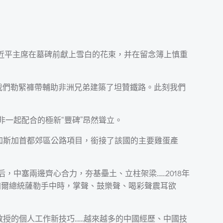
習近平主席在墓碑前獻上雪白的花束，并在留念簿上慎重
，我們勒緊褲帶輔助非洲兄弟建築了坦贊鐵路。此刻我們
一起配合的極新“豐碑”昂然聳立。
達加斯加首都郊區公路項目，銜接了該國的主要雞蛋產
，中塞兩邊齊心合力，夯基壘土、立柱架梁……2018年
加爾總統薩勒手中時，掌聲、鼓樂聲、喝彩聲震耳欲
教授的個人工作新技巧……越來越多的中國經歷、中國技