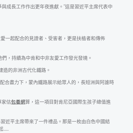
爭與成長工作作出更年夜進獻。”這是習近平主席代表中
非友愛一起配合的見證者、受害者，更是扶植者和傳佈
他們，持續為中肯和中非友愛工作發光發燒。
建造的非洲古代化鐵路。
配合盡力下，蒙內鐵路展示給眾人的，長短洲與阿誰時
專家估
包養網
算，這一項目對肯尼亞國際生孩子總值進
門為習近平主席帶來了一件禮品。那是一枚由白色中國結
……