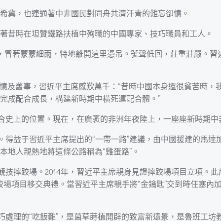
希冀，也連通著中非國民對同舟共濟汗青的難忘卻憶。
著昔時在坦贊鐵路扶植中殉職的中國專家、技巧職員和工人。
主席，冒著蒙蒙細雨，特地離開這里憑吊。號聲低回，莊重莊嚴。
見，憶及舊事，習近平主席感歎萬千：“昔時中國本身還很貧苦時
完成配合成長，構建新時期中橫死運配合體。”
配合史上的位置。現在，在廣袤的非洲年夜陸上，一座座新時期中非
路。得益于習近平主席提出的“一帶一路”建議，由中國援建的馬
本地人親熱地將這條公路稱為“雞蛋路”。
競技摔跤場。2014年，習近平主席親身見證摔跤場項目立項。此后
跤場項目移交典禮。當習近平主席親手將“金鑰匙”交到時任塞內
巧處理的“吃飯難”，是菌草蒔植開辟的致富新遠景，是魯班工坊