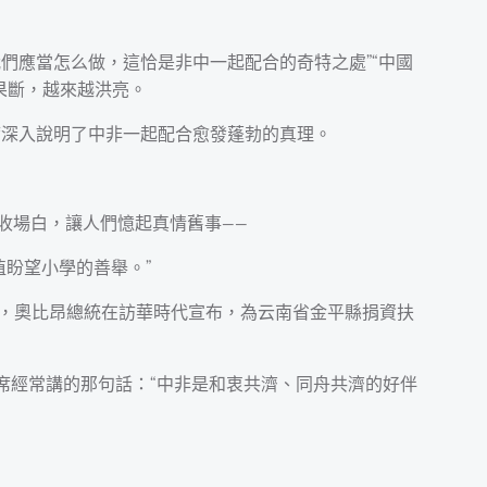
們應當怎么做，這恰是非中一起配合的奇特之處”“中國
果斷，越來越洪亮。
席深入說明了中非一起配合愈發蓬勃的真理。
的收場白，讓人們憶起真情舊事——
盼望小學的善舉。”
5年，奧比昂總統在訪華時代宣布，為云南省金平縣捐資扶
席經常講的那句話：“中非是和衷共濟、同舟共濟的好伴