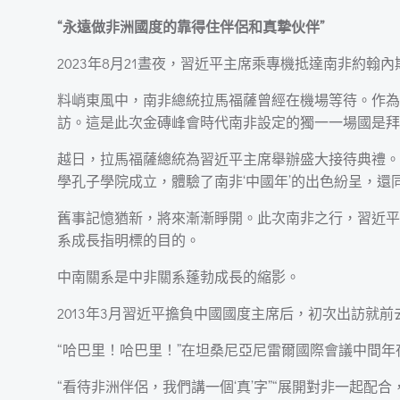
“永遠做非洲國度的靠得住伴侶和真摯伙伴”
2023年8月21晝夜，習近平主席乘專機抵達南非約
料峭東風中，南非總統拉馬福薩曾經在機場等待。作為
訪。這是此次金磚峰會時代南非設定的獨一一場國是拜
越日，拉馬福薩總統為習近平主席舉辦盛大接待典禮。
學孔子學院成立，體驗了南非‘中國年’的出色紛呈，還
舊事記憶猶新，將來漸漸睜開。此次南非之行，習近平
系成長指明標的目的。
中南關系是中非關系蓬勃成長的縮影。
2013年3月習近平擔負中國國度主席后，初次出訪就
“哈巴里！哈巴里！”在坦桑尼亞尼雷爾國際會議中間
“看待非洲伴侶，我們講一個‘真’字”“展開對非一起配合，