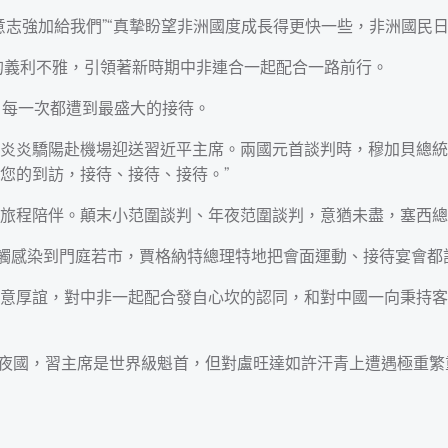
志強加給我們”“真摯盼望非洲國度成長得更快一些，非洲國民日子
對的義利不雅，引領著新時期中非連合一起配合一路前行。
洲，每一次都遭到最盛大的接待。
頂著炎炎驕陽赴機場迎送習近平主席。兩國元首談判時，穆加貝總
您的到訪，接待、接待、接待。”
全部旅程陪伴。顛末小范圍談判、年夜范圍談判，意猶未盡，塞西
人感觸感染到門庭若市，賈格納特總理特地把會面運動、接待宴會都
意厚誼，對中非一起配合發自心坎的認同，和對中國一向秉持客
界年夜國，習主席是世界級魁首，但對盧旺達如許汗青上遭遇極重