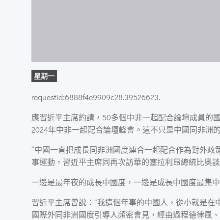
星期一
requestId:6888f4e9909c28.39526623.
應習近平主席約請，50多個中非一起配合論壇成員的
2024年中非一起配合論壇峰會。這不只是中國同非洲
“中國一直把成長同非洲國度連合一起配合作為對外政
事運動，習近平主席同再次訪華的塞拉利昂總統比奧談
一邊是最年夜的成長中國度，一邊是成長中國度最集中
習近平主席曾說：“我這個年事的中國人，從小就是在中
國際外同非洲國度引導人頻密會見，經由過程德律風、