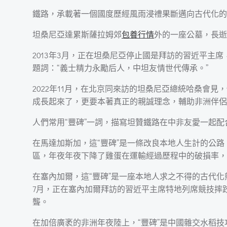
鐵路，承載著一個國度歷經風雨浸禮果斷邁向古代化的
坦桑尼亞達累斯薩拉姆郊
包養行情
外的一座公墓，長逝
2013年3月，正在坦桑尼亞停止國是拜訪的習近平
題詞：“義士精力永勵后人，中坦友情世代傳承。”
2022年11月，在北京同來訪的坦桑尼亞總統哈桑會
成長起來了，更要本著真正的親誠理念，輔助非洲伴侶
人們常用“豐碑”一詞，描寫坦贊鐵路在中非友愛一起
在馬達加斯加，這“豐碑”是一條改良本地人生計的公
區，年夜年夜下降了雞蛋在運輸經過歷程中的破損率，
在塞內加爾，這“豐碑”是一座本地人求之不得的古代化
7月，正在塞內加爾拜訪的習近平主席特地列席競技摔
聾。
在加倍廣袤的非洲年夜陸上，“豐碑”是中國雜交水稻技