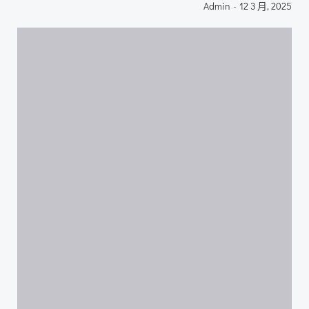
Admin
-
12 3 月, 2025