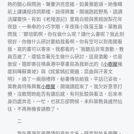
熱的關心與問詢，聲響洪亮悠揚，如黃鶯歌頌。她像疇
前上課講授詩詞那樣，說得興奮，開端跑起野馬，語調
活躍靈快，有如《老殘游記》里寫白妞與黑妞說梨花年
夜鼓，一串串的小巧字眼，年夜珠小珠落玉盤。葉教員
問我：“鄭培凱啊，你在做什么呢？讀什么書呢？我此刻
很好，你做什么研討要給我看啊。你有空可以到南開看
我，寫的書可以寄來，我都看的。”我聽后非常激動，教
員百歲了，還惦念著先生做什么研討，這是激勵，也是
敦促，隨即寄往噴鼻港中華書局為我新出的《
小樹屋
幾
度斜暉蘇東坡》與《姹紫嫣紅開遍：昆曲與汗青文
明》。過了一兩個禮拜，秘書傳信給我，平話已妥收，
葉教員特殊興奮
小樹屋
，開端讀起來了。我欠好意思打
攪，沒敢問她能否有讀后感，有何批駁與看法，后來本
身四處奔走，一忙，也就忘卻問候，未料葉教員遽然仙
往，不再無機會請教了。
二
我在臺灣年夜學讀的是外文系，時常到外系旁聽，