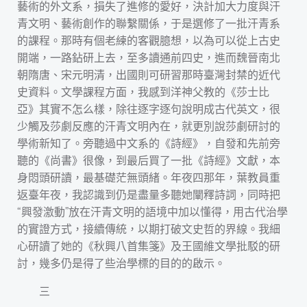
藝術的外文系，損失了進修的愛好，決計加大力度與汗
青文明、藝術創作的聯繫關係，于是選修了一批汗青系
的課程。那時有個老練的客觀臆想，以為可以從上古史
開端，一路鉆研上去，至多讀通前四史，進而魏晉南北
朝隋唐、宋元明清，出國則可研習那時臺灣封禁的近代
史資料。文學課程方面，我感到洋神父教的《莎士比
亞》其實不怎么樣，除往逐字逐句說明成古代英文，很
少觸及莎劇反應的汗青文明內在，就更別說莎劇研討的
學術新知了。旁聽過中文系的《詩經》，自發和先前旁
聽的《尚書》很像，到最后買了一批《詩經》文獻，本
身悶頭研讀，最基礎茫無頭緒。年夜四那年，葉教員重
返臺年夜，我認識到仍是盡量多聽她闡釋詩詞，同時把
“興發激動”放在汗青文明的語境中加以懂得，用古代治學
的實證方式，接續傳統，以期打破文史哲的界線。我細
心研讀了她的《秋興八首集箋》及王國維文學批駁的研
討，幾多仍是得了些治學標的目的的啟示。
三