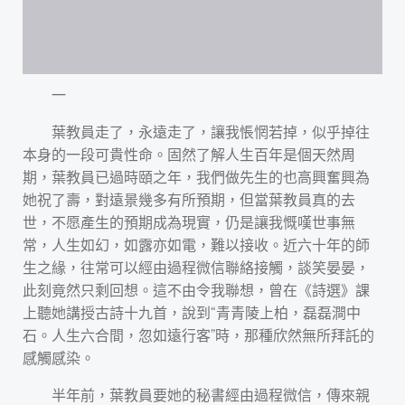
一
葉教員走了，永遠走了，讓我悵惘若掉，似乎掉往
本身的一段可貴性命。固然了解人生百年是個天然周
期，葉教員已過時頤之年，我們做先生的也高興奮興為
她祝了壽，對遠景幾多有所預期，但當葉教員真的去
世，不愿產生的預期成為現實，仍是讓我慨嘆世事無
常，人生如幻，如露亦如電，難以接收。近六十年的師
生之緣，往常可以經由過程微信聯絡接觸，談笑晏晏，
此刻竟然只剩回想。這不由令我聯想，曾在《詩選》課
上聽她講授古詩十九首，說到“青青陵上柏，磊磊澗中
石。人生六合間，忽如遠行客”時，那種欣然無所拜託的
感觸感染。
半年前，葉教員要她的秘書經由過程微信，傳來親