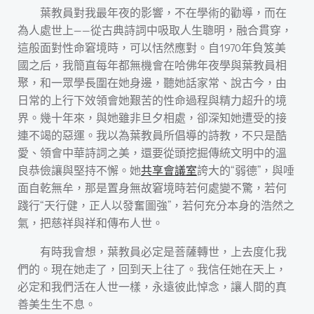
葉教員對我最年夜的影響，不在學術的勸導，而在
為人處世上——從古典詩詞中吸取人生聰明，融合貫穿，
這般面對性命窘境時，可以恬然應對。自1970年負笈美
國之后，我簡直每年都無機會在哈佛年夜學與葉教員相
聚，和一眾學長圍在她身邊，聽她話家常、說古今，由
日常的上行下效領會她艱苦的性命過程與精力超升的境
界。幾十年來，與她雖非旦夕相處，卻深知她遭受的接
連不竭的惡運。我以為葉教員所倡導的詩教，不只是酷
愛、領會中華詩詞之美，還要從頭挖掘傳統文明中的溫
良恭儉讓與堅持不懈。她
共享會議室
誇大的“弱德”，與唾
面自乾無牟，那是置身無故窘境時若何處變不驚，若何
踐行“天行健，正人以發奮圖強”，若何充分本身的浩然之
氣，把慈祥與祥和傳布人世。
有時我會想，葉教員必定是菩薩轉世，上去度化我
們的。現在她走了，回到天上往了。我信任她在天上，
必定和我們活在人世一樣，永遠彼此悼念，讓人間的真
善美生生不息。