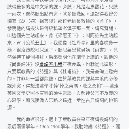
聽得最多的是中文系的課。旁聽，凡是走馬觀花，只聽
一兩次，偶然聽出點門道，就多聽幾回。還記得我曾旁
聽寫《胡（適）禍叢談》那位老師長教師的《孟子》，
發明他的講授法是傳統私塾老漢子那一套，講究背誦，
叫這個先生站起來，背《梁惠王下》；叫阿誰先生站起
來，背《公孫丑上》，我便像《牡丹亭》里的春噴鼻一
樣，很沒禮貌地尿遁了。聽屈萬里教員講《尚書》，竟
然保持了幾個禮拜，后來發明他在講堂上講的，跟他的
《尚書譯注》沒
會議室出租
年夜差異，也就從此遁形。
只要葉教員的《詩選》與《杜甫詩》，我是基礎上聽完
的。并非每一堂都能聽，由於葉教員的課與本系的必修
課沖突，得想法逃學才幹“掉之東隅，收之桑榆”——逃走
英國文學史照本宣科的須生常談，與郝神父言不及義的
心思學，如武陵漁人忘路之遠近，步進古典詩詞的桃花
源。
我的命運很好，遇上了葉教員在臺年夜講授詩詞的
最后兩個學年。1965-1966學年，我聽她講《詩選》，隨