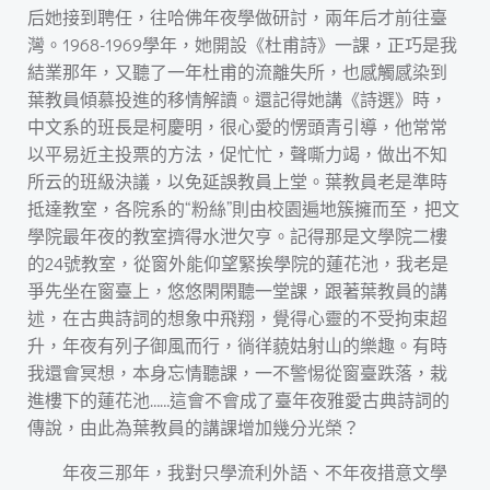
后她接到聘任，往哈佛年夜學做研討，兩年后才前往臺
灣。1968-1969學年，她開設《杜甫詩》一課，正巧是我
結業那年，又聽了一年杜甫的流離失所，也感觸感染到
葉教員傾慕投進的移情解讀。還記得她講《詩選》時，
中文系的班長是柯慶明，很心愛的愣頭青引導，他常常
以平易近主投票的方法，促忙忙，聲嘶力竭，做出不知
所云的班級決議，以免延誤教員上堂。葉教員老是準時
抵達教室，各院系的“粉絲”則由校園遍地簇擁而至，把文
學院最年夜的教室擠得水泄欠亨。記得那是文學院二樓
的24號教室，從窗外能仰望緊挨學院的蓮花池，我老是
爭先坐在窗臺上，悠悠閑閑聽一堂課，跟著葉教員的講
述，在古典詩詞的想象中飛翔，覺得心靈的不受拘束超
升，年夜有列子御風而行，徜徉藐姑射山的樂趣。有時
我還會冥想，本身忘情聽課，一不警惕從窗臺跌落，栽
進樓下的蓮花池……這會不會成了臺年夜雅愛古典詩詞的
傳說，由此為葉教員的講課增加幾分光榮？
年夜三那年，我對只學流利外語、不年夜措意文學