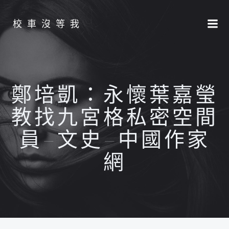
Skip
to
校車沒等我
content
鄭培凱：永懷葉嘉瑩
教找九宮格私密空間
員–文史–中國作家
網