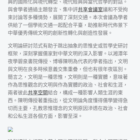
典的國際化與現代轉型、現代經典與當代哲學的對話。
與會學者通過主題發言、集中評
共享會議室
議和不受拘
束討論等多種情勢，展開了深刻交通。本次會議為學者
供給了一個學術交通一起配合平臺，助推新時代佈景下
中華優秀傳統文明的創新性轉化與創造性發展。
文明論研討范式有助于跳出抽象的思惟史或哲學史研討
框架，深刻掌握儒家對中華文明的深入影響。以湘潭年
夜學碧泉書院傳授、博導陳明為代表的學者指出，文明
與文明在良多時候意義交集重疊，但也有很年夜區別。
簡言之，文明是一種思惟，文明則是一種實體，意味著
作為思惟觀念的文明與作為實體的政治、社會和生涯，
兩者彼此
共享空間
結合，構成一種影響人類生涯的東
西。陳明傳授著重指出，從文明論角度懂得儒學變得急
切而主要，孔教思惟理念的文明原因滲透在政治、社會
和公私生涯各個方面，影響至深。