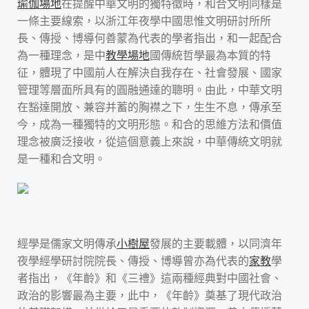
瑜伽場地
在提醒中華文明的獨特徵時，和合文明同樣是
一條主要線索，以浙江年夜學中國思惟文明研討所所
長、傳授、博導何善蒙為代表的學者指出，和一起配合
為一種理念，是中
教學場地
國傳統哲學最為本質的特
征，體現了中國前人在解決自我存在、社會發展、國家
管理等層面所具有的圓融通達的聰明。由此，中華文明
在豁達開放、兼容并蓄的胸襟之下，生生不息，傳承至
今，成為一種獨特的文明形態。和合的思維方法和價值
理念被廣泛接收，從這個意義上來說，中華傳統文明就
是一種和合文明。
經學是儒家文明傳承
小樹屋
發展的主要載體，以同濟年
夜學經學研討院院長、傳授、博導曾亦為代表的
家教
學
者指出，《年齡》和《三禮》這兩種經典對中國社會、
政治的影響最為主要，此中，《年齡》奠基了現代政治