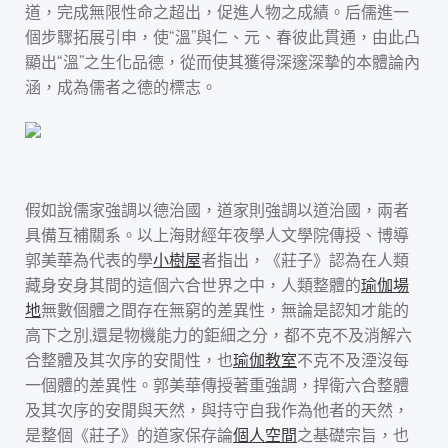
道，完成無限性命之超出，促進人物之成績。后儒進一
個步驟拓展引申，使“溫”與仁、元、春彼此貫通，由此凸
顯出“溫”之生化品德，從而使其獲得深邃深摯的本體論內
涵，成為儒者之德的標志。
假如說儒家強調以德治國，道家則強調以道治國，兩者
具備互補關系。以上海財經年夜學人文學院傳授、博導
郭美華為代表的學
小樹屋
者指出，《莊子》認為在人類
藏身安身其間的這個六合世界之中，人類整體的
瑜伽場
地
無數個體之間存在無窮的差異性，無論是認知才能的
高下之別,還是物機能力的鉅細之分，都不克不及消解六
合整體及其次序的安閒性，也
瑜伽教室
不克不及湮沒每
一個體的差異性。郭美華傳授著重強調，捍衛六合整體
及其次序的安閒與天然，與持守自我作為他者的天然，
是整個《莊子》的道家保存論
個人空間
之基礎宗旨，也