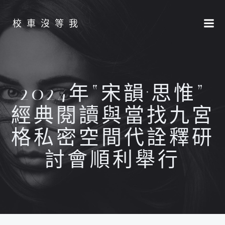
Skip
to
校車沒等我
content
2024年“宋韻·思惟”
經典閱讀與當找九宮
格私密空間代詮釋研
討會順利舉行