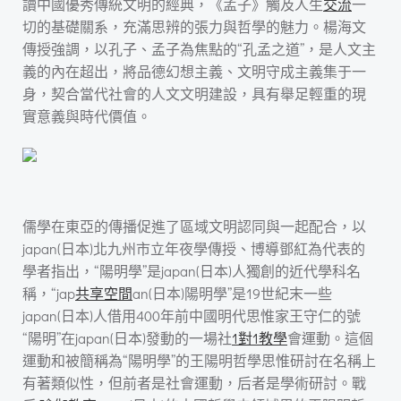
讀中國優秀傳統文明的經典，《孟子》觸及人生
交流
一
切的基礎關系，充滿思辨的張力與哲學的魅力。楊海文
傳授強調，以孔子、孟子為焦點的“孔孟之道”，是人文主
義的內在超出，將品德幻想主義、文明守成主義集于一
身，契合當代社會的人文文明建設，具有舉足輕重的現
實意義與時代價值。
儒學在東亞的傳播促進了區域文明認同與一起配合，以
japan(日本)北九州市立年夜學傳授、博導鄧紅為代表的
學者指出，“陽明學”是japan(日本)人獨創的近代學科名
稱，“jap
共享空間
an(日本)陽明學”是19世紀末一些
japan(日本)人借用400年前中國明代思惟家王守仁的號
“陽明”在japan(日本)發動的一場社
1對1教學
會運動。這個
運動和被簡稱為“陽明學”的王陽明哲學思惟研討在名稱上
有著類似性，但前者是社會運動，后者是學術研討。戰