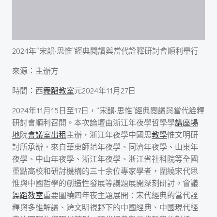
2024年“宋韻·思惟”經典閱讀與當代詮釋研討會順利舉行
來源：主辦方
時間：西
舞蹈教室
元2024年11月27日
2024年11月15日至17日，“宋韻·思惟”經典閱讀與當代詮釋
研討會順利召開。本次論壇由浙江年夜學哲學學
講座場
地
院
會議室出租
主辦，浙江年夜學中國思
教學
惟文明研
討所承辦，來自華東師范年夜學、同濟年夜學、山東年
夜學、中山年夜學、浙江年夜學、浙江省社科院等全國
重點高校和研討機構的三十余位專家學者，圍繞宋代思
惟與中國哲學的創造性發展等議題展開深刻研討。會議
舞蹈教室
重要圍繞四年夜主題展開：宋代經典的當代詮
釋與多維解讀、跨文明視野下的中國經典、中國現代經