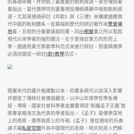
的基礎架構，并供給了最重要的軌制資源。曾亦傳授著
重指出，當代儒學特別要重視從傳統典籍中吸取軌制資
源，尤其是通過研討《年齡》與《三禮》來構建適應現
代中國的軌制體系。從篇幅和歷代的研討著作來
聚會場
地
看，五經的分量要遠超四書，四
小樹屋
書之所以惹起
現代以來學者的強烈關注，在于更接近東方的形而上
學，適適用東方那套學科范式來進行研討，而復興儒學
必須改變這一研討
1對1教學
范式。
隨著宋代四書升格運動以來，四書系統可以說深入影響
并塑造了傳統社會價值觀念，以中山年夜學哲學系傳
授、博導，國家社會科學基金嚴重項目“新編孟子正義”首
席專家楊海文為代表的學者指出，《孟子》是儒學窪地
上的高原、儒學高原上的岑嶺,《孟子》曾從通俗的先秦
諸子躍
私密空間
升為中國現代的圣經，明天則是人們解