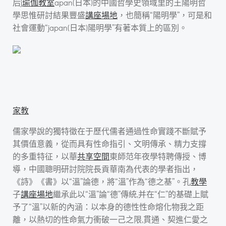
后j
瑜伽教室
apan(日本)的中國哲學史領域里的王陽明哲
學思惟研討結果豐盛
講座場地
，也簡稱“陽明學”，可是和
社會運動“japan(日本)陽明學”有著本質上的區別。
家教
儒家學說的獨特徵在于歷代儒者通過性命實踐不斷賦予
其價值意義，從而具有性命指引、文明傳承、精力支撐
的多重特征，以華
共享空間
東師范年夜學特聘傳授、博
導，中國聰明研討院院長貢華南為代表的學者指出，
《詩》《書》以“溫”論德，將“溫”作為“德之基”。孔
教學
子
講座場地
繼承此以“溫”論“德”傳統,并在“仁”的基礎上賦
予了“溫”以新的內涵：以本身的德性性命熔化物我之距
離，以熱切的性命氣力衝破一己之限,貫通、契進仁愛之