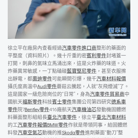
徐立平在廠房內查看經過
汽車零件進口商
整形的藥面的
平整度（資料照片）。幾十斤重的密
賓利零件
封堵蓋一
打開，刺鼻的氣味立馬涌出來，這是火炸藥的味道。火
炸藥異常敏感，一丁點磕碰
藍寶堅尼零件
，甚至衣服擦
出靜電，都
奧迪零件
可能瞬間引爆，幾千
汽車材料報價
攝氏度高溫中
Audi零件
蘑菇云騰起，人就“灰飛煙滅”了。
這是國家一級危險崗位的“日常”，身為
汽車零件貿易商
中
國航天
福斯零件
科技
賓士零件
集團公司第四研究
德系車
零件
院7
Bentley零件
416廠航天
汽車機油芯
發動機固體燃
料藥面整形組組長
臺北汽車零件
，徐立平
臺北汽車材料
的工
汽車零件報價
BMW零件
作就是帶領同事，給固體燃
料發
汽車空氣芯
動機的推
Skoda零件
進劑藥面“動刀”整