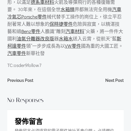
形，以滿足
德系車材料
火箭及導彈飛行的各種復雜需
要。 30年來，在這個全世
水箱精
界都無法完全用機
汽車
冷氣芯
Porsche零件
械代替手工操作的崗位上，徐立平忍
耐著常人難以想象的
保時捷零件
危險與寂寞，以精湛技
藝和過
Benz零件
人膽識“雕刻
汽車材料
”火藥，將一件件大
國利
油氣分離器改良版
器
水箱水
送入云霄，從航天“藍
斯
柯達零件
領”一步步成長為以
VW零件
國為重的大國工匠。
汽車零件
新華社發
TC:osder9follow7
Post
Post
Previous Post
Next Post
navigation
navigation
No Responses
發佈留言
發佈留言必須填寫的電子郵件地址不會公開。
必填欄位