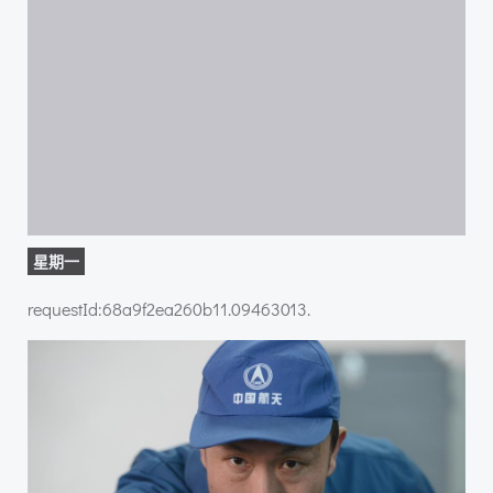
星期一
requestId:68a9f2ea260b11.09463013.