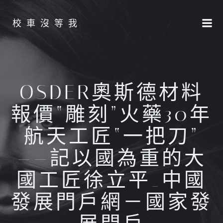
Skip
to
校車沒等我
content
OSDER奧斯德材料
報價“雕刻”火藥30年
航天工匠“一把刀”
——記以國為重的大
國工匠徐立平_中國
發展門戶網－國家發