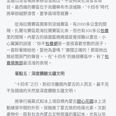
金龍山滑雪場將承辦滑雪爬山、不受拘束式滑雪等項
目。最西邊的賽區位于烏蘭察布市涼城縣，“十四冬”時代
將舉辦越野滑雪、夏季兩項等競賽。
從海拉爾賽區開車到涼城賽區，有2000多公里的間
隔，扎蘭屯賽區距海拉爾賽區比來，但也有300多公
包養
里的間隔。內蒙古的版圖藍媽媽還是覺得難以置信，小
心翼翼的說道：“你不
包養網
是一直很喜歡世勳的孩子，
一直盼著嫁給他，娶他為妻嗎？”廣闊正確的！那是她出
嫁前閨房門的聲音。，在“十四冬”的幾個賽區中，有了
包
養俱樂部
最活潑的表現。
看點五：深度體驗北疆文明
“十四冬”之行，對初次離開內蒙古的人而言，最不克
不及錯過的天然是深度體驗北疆文明。
將舉行揭幕式和冰上項目標內蒙古
甜心花園
冰上活
動練習中間的外形，就融進了蒙古族的哈達元素。文創
產物中，既有包含內蒙古文物常識的筆記本，也有以年