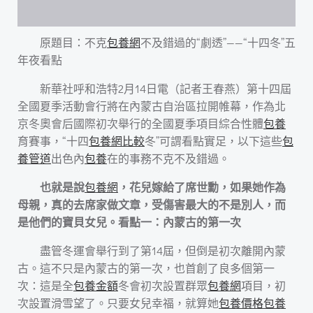
原題目：不克
包養網
不及錯過的“劇透”——“十四冬”五
年夜看點
新華社呼和浩特2月14日電（記者王春燕）第十四屆
全國夏季活動會行將在內蒙古自治區拉開帷幕，作為北
京冬奧會后國際初次舉行的全國夏季項目綜合性體
包養
育賽事，“十四
包養網比較
冬”可謂看點實足，以下這些
包
養管道
出色內
包養
在的事務不克不及錯過。
也就是說
包養網
，花兒嫁給了席世勳，如果她作為
母親，真的去席家做文章，受傷害最大的不是別人，而
是他們的寶貝女兒。看點一：內蒙古的第一次
盡管冬運會舉行到了第14屆，但倒是初次離開內蒙
古。這不只是內蒙古的第一次，也首創了良多個第一
次：這是全
包養金額
冬會初次設置群眾
包養網
項目，初
次設置滑雪望了。只要女兒幸福，就算她
包養價格
包養