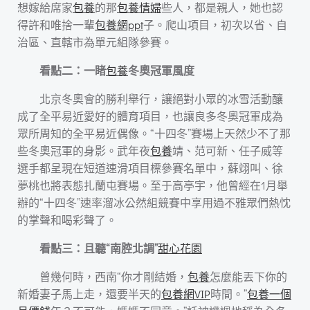
想嫁給席家
包養
的那
包養情婦
些人，都是親人，她也認
得許和唯捨一輩
包養網ppt
子。爬山項目，初次以省、自
治區、直轄市為單元組隊參賽。
看點二：一睹
包養
冬奧冠軍風度
北京冬奧會的勝利舉行，讓絕對小眾的冰雪活動釀
成了全平易近愛好的體育項目，也讓良多冬奧冠軍成為
眾所周知的全平易近偶像。“十四冬”賽場上天然少不了那
些冬奧冠軍的身影。武年夜
包養
靖、范可新、任子威等
選手都呈現在短道速滑項目標參賽名單中，蘇翊叫、徐
夢桃也將表態扎蘭屯賽場。至于高亭宇，他曾經在1月舉
辦的“十四冬”速率溜冰公然組競賽中享用過不雅眾們熱忱
的掌聲和喝彩聲了。
看點三：且聽“南腔北調”
甜心花園
曾幾何時，西南“你才剛結婚，
包養
怎麼能丟下你的
新婚妻子馬上走，還要半天的
包養網VIP
時間。”
包養一個