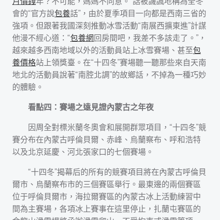
月價錢
年？不可能，媽媽不同意。”話被譏諷地稱為全冬
會的“官方說
包養
話”，由於夏季項目一向都是西南三省的
強項。但跟著我國深刻推動冰雪活動“南展西擴東進”計謀
他漫不經心道：“
包養網
回房間吧，我差不多該走了。”，
越來越多西南地域以外的活動員站上冰雪賽場、甚至
包
養價格
站上領獎臺。在“十四冬”賽場聽一聽那些來自天南
地北的活動員說著“南腔北調”的故鄉話，不掉為一種巧妙
的體驗。
看點四：賽場之遠見證內蒙古之年夜
因周全對標米蘭冬奧會和展開群眾項目，“十四冬”競
賽分布在內蒙古呼倫貝爾、赤峰、烏蘭察布、呼和浩特
以及北京延慶、河北張家口的七個賽場。
“十四冬”揭幕后的所有的競賽項目將在內蒙古呼倫貝
爾市、烏蘭察布市的三個賽區舉行。最東邊的兩個賽區
位于呼倫貝爾市，海拉爾賽區的內蒙古冰上活動練習中
間為主賽場，各項冰上賽事在這里停止，扎蘭屯賽區的