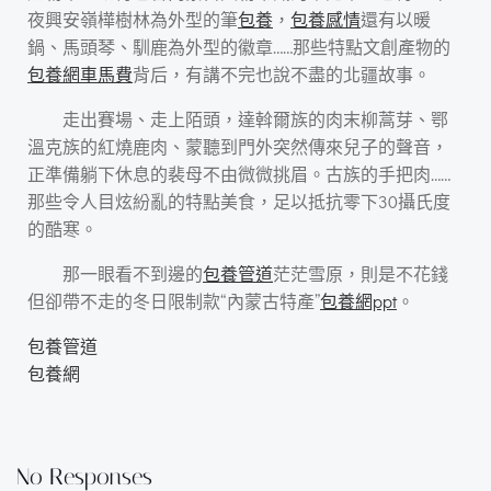
夜興安嶺樺樹林為外型的筆
包養
，
包養感情
還有以暖
鍋、馬頭琴、馴鹿為外型的徽章……那些特點文創產物的
包養網車馬費
背后，有講不完也說不盡的北疆故事。
走出賽場、走上陌頭，達斡爾族的肉末柳蒿芽、鄂
溫克族的紅燒鹿肉、蒙聽到門外突然傳來兒子的聲音，
正準備躺下休息的裴母不由微微挑眉。古族的手把肉……
那些令人目炫紛亂的特點美食，足以抵抗零下30攝氏度
的酷寒。
那一眼看不到邊的
包養管道
茫茫雪原，則是不花錢
但卻帶不走的冬日限制款“內蒙古特產”
包養網ppt
。
包養管道
包養網
No Responses