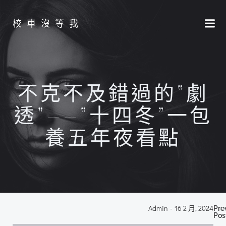
Skip
to
校車沒等我
content
不克不及錯過的“劇
透”——“十四冬”一包
養五年夜看點
P
Admin
-
16 2 月, 2024
Pre
Pos