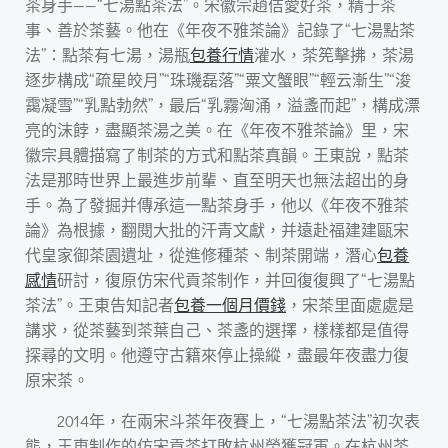
茶身手——“七湯點茶法”。宋徽宗趙佶愛好茶，精于茶
事、善於茶藝。他在《年夜不雅茶論》記錄了“七湯點茶
法”：點茶有七湯，湯瓶
包養行情
灌水，茶筅擊拂，茶湯
逐步構成“疏星皎月”“珠璣磊落”“粟文蟹眼”“輕云漸生”“浚
靄凝雪”“乳點勃然”，最后“乳霧洶涌，溢盞而起”，構成漂
亮的沫餑，盡顯茶湯之美。在《年夜不雅茶論》里，宋
徽宗具體描寫了制茶的方式和點茶真韻。王東說，點茶
法是那時世界上最進步前輩、直至明天也無法超出的身
手。為了發掘并傳承這一點茶身手，他以《年夜不雅茶
論》為根據，翻閱大批的汗青文獻，并遠赴福建建甌宋
代皇家御茶園遺址，從進修種茶、制茶開端，潛心
包養
感情
研討，復原仿宋代貢茶制作，并回復復興了“七湯點
茶法”。王東告知記者
包養一個月價錢
，宋茶里面處處是
講求，從茶藝到茶葉自己、茶盞的選擇，樣樣都是值得
探尋的文明。他遵守古籍來停止操縱，盡最年夜盡力復
原宋茶。
2014年，在兩宋斗茶年夜賽上，“七湯點茶法”初次表
態，王東制作的仿宋貢茶打敗杭州榮獲冠軍。在杭州茶