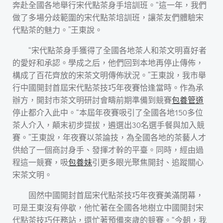
奔赴全國各地舉行宋代點茶身手培訓班。“這一年，我們
做了多場分歧範圍的宋代點茶培訓班，讓茶友們體驗宋
代點茶的魅力。”王東說。
“宋代點茶身手獲得了全國各地茶人和茶文明喜好者
的愛好和承認。學成之后，他們回到本地再停止傳佈，
構成了百花齊放的宋茶文明傳佈狀況。”王東說，我市舉
行中國開封首屆宋代點茶技巧年夜賽恰逢當時。作為承
辦方，開封市茶文明研討會疇前期準備到競賽
包養管道
停止都介入此中。“本屆年夜賽吸引了全國各地150多位
茶人介入，顛末初步提拔，遴選出30名選手餐與加入競
賽。”王東說，年夜賽以茶論技，為全國各地的茶藝人才
供給了一個商討身手、發揮才幹的平臺。同時，經由過
程這一競賽，吸
包養妹
引更多眼光聚焦開封、追蹤關心
宋茶文明。
固然中國開封首屆宋代點茶技巧年夜賽美滿閉幕，
可是王東沒有停歇，他忙著在全國各地樹立中國開封宋
代點茶技巧任務站，還忙著預備來歲的競賽。“今朝，我