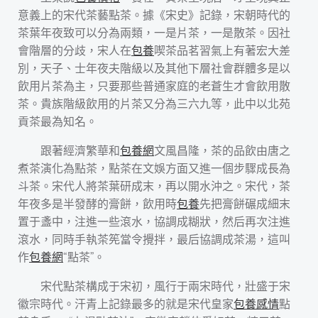
意義上的宋代茶藝點茶。據《宋史》記錄，宋朝時代的
茶葉年夜致可以分為兩類，一是片茶，一是散茶。因社
會階層的分歧，宋人在
包養
喫茶品茗習氣上有著宏大差
別，天子、士年夜夫階級以及其他下層社會群體多是以
飲用片茶為主，只要那些普通家庭的老蒼生才會飲用散
茶。貴族階級飲用的片茶又分為三六九等，此中以北苑
貢茶最為知名。
跟著經濟繁華和
包養網
文風昌隆，茶的品飲由唐之
煮茶演化為點茶，點茶在文娛方面又進一個步驟成長為
斗茶。宋代人將茶葉研成末，再以開水沖之。宋代，茶
年夜多是半發酵的膏餅，飲用時
包養
先把膏餅碾成細末
置于盞中，注進一些滾水，協調成糊狀，然后再次注進
滾水，同時手執茶筅當令攪拌，最后協調成茶湯，這叫
作
包養網
“點茶”。
宋代點茶構成于宋初，風行于兩宋時代，壯盛于宋
徽宗時代。汗青上記錄最多的就是宋代皇家
包養感情
點