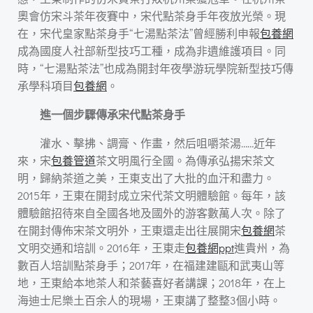
奧會仿宋斗茶年夜賽中，宋代點茶身手年夜放光榮。現
在，宋代皇家點茶身手“七湯點茶法”曾經勝利申報
包養網
成為國度人社部新型技巧工種，成為非遺維護項目。同
時，“七湯點茶法”也成為開封年夜學游玩學院新型技巧傳
承學科項目
包養網
。
進一個步驟傳承宋代點茶身手
灌水、擊拂、調膏、作畫，然后咀嚼茶湯……近年
來，宋
包養管道
茶文明風行全國。為傳承弘揚宋茶文
明，歸納茶道之美，王東支出了大批的血汗和盡力。
2015年，王東在開封成立宋代茶文明體驗館。每年，該
體驗館招待來自全國各地及國外的游客數萬人次。除了
在開封傳佈宋茶文明外，王東還走出往展開宋
包養網
茶
文明交通和培訓。2016年，王東走
包養網ppt
進貴州，為
數百人培訓點茶身手；2017年，在福建建甌和武夷山等
地，王東給本地茶人和茶藝喜好者講課；2018年，在上
海迪士尼樂土百余人的現場，王東講了整整3個小時。