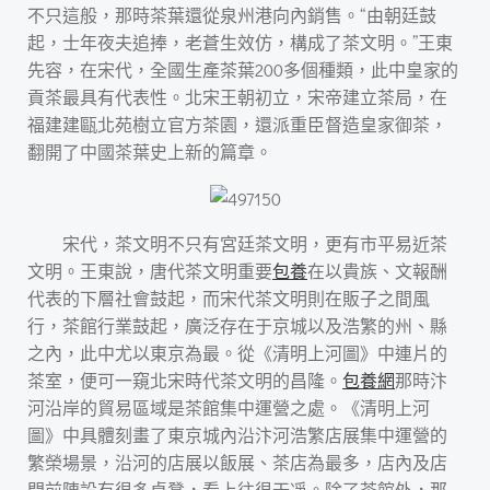
不只這般，那時茶葉還從泉州港向內銷售。“由朝廷鼓
起，士年夜夫追捧，老蒼生效仿，構成了茶文明。”王東
先容，在宋代，全國生產茶葉200多個種類，此中皇家的
貢茶最具有代表性。北宋王朝初立，宋帝建立茶局，在
福建建甌北苑樹立官方茶園，還派重臣督造皇家御茶，
翻開了中國茶葉史上新的篇章。
宋代，茶文明不只有宮廷茶文明，更有市平易近茶
文明。王東說，唐代茶文明重要
包養
在以貴族、文報酬
代表的下層社會鼓起，而宋代茶文明則在販子之間風
行，茶館行業鼓起，廣泛存在于京城以及浩繁的州、縣
之內，此中尤以東京為最。從《清明上河圖》中連片的
茶室，便可一窺北宋時代茶文明的昌隆。
包養網
那時汴
河沿岸的貿易區域是茶館集中運營之處。《清明上河
圖》中具體刻畫了東京城內沿汴河浩繁店展集中運營的
繁榮場景，沿河的店展以飯展、茶店為最多，店內及店
門前陳設有很多桌凳，看上往很干凈。除了茶館外，那