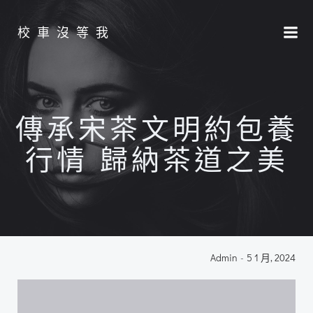
Skip
to
校車沒等我
content
傳承宋茶文明約包養
行情 歸納茶道之美
Admin
-
5 1 月, 2024