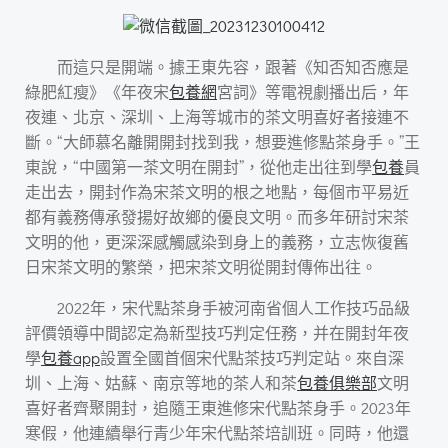
而這只是開端。據王東先容，跟著《知否知否應是
綠肥紅瘦》《年夜宋
包養網
宮詞》等電視劇播出后，年
夜連、北京、深圳、上海等城市的茶文明喜好者接連不
斷。“大師慕名離開開封找到我，想要進修點茶身手。”王
東說，“中國第一茶文明在開封”，從他走出往到學
包養
員
走出去，開封作為宋茶文明的根之地點，每個市平易近
都有義務傳承發揚好故鄉的優良文明。而多年研討宋茶
文明的他，更深深感觸感染到身上的義務，立志恢復舊
日宋茶文明的繁榮，把宋茶文明從開封傳佈出往。
2022年，宋代點茶身手被河南省個人工作技巧品級
評價領導中間認定為新型技巧判定任務，并在開封年夜
學
包養app
設置全國首個宋代點茶技巧判定站。來自深
圳、上海、姑蘇、南京等地的茶人和茶
包養俱樂部
文明
喜好者齊聚開封，追隨王東進修宋代點茶身手。2023年
寒假，他連續舉行青少年宋代點茶培訓班。同時，他還