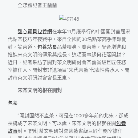
全媒體記者王蘭蘭
甜心寶貝包養網
在本年11月底舉行的中國開封首屆宋
代點茶技巧年夜賽中，來自全國的30名點茶高手集聚開
封，論茶道、
包養站長
品茶噴鼻、賽茶藝，配合增進和
推進宋茶文明的傳承與成長。這項賽事緣何花落開封？
近日，記者采訪了開封茶文明研討會茶藝省級巨匠任務
室擔任人、開封市非遺項目“宋代茶藝”代表性傳承人、開
封市茶文明研討會會長王東。
宋茶文明的根在開封
包養
“開封固然不產茶，可是在1000多年前的北宋，卻成
長構成了宋茶文明。可以說，宋茶文明的根就在開
包養
故事
封。”開封茶文明研討會茶藝省級巨匠任務室擔任