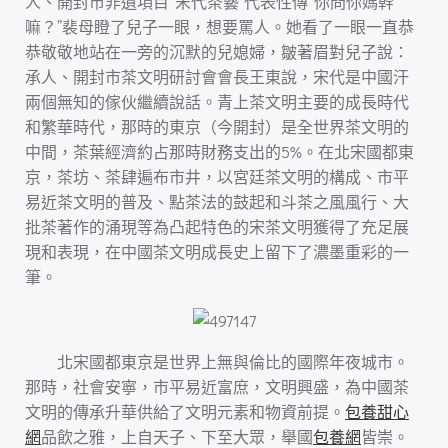
人、開封市非遺項目“宋代茶藝”代表性傳“你問你媽幹
嘛？”裴母瞪了兒子一眼，想要罵人。她看了一眼一直恭
恭敬敬地站在一旁的沉默的兒媳婦，皺著眉對兒子說：
承人、開封市茶文明研討會會長王東說，宋代是中國汗
兩個無知的傢伙繼續說話。青上茶文明主要的成長時代
和繁華時代，那時的東京（今開封）是全世界茶文明的
中間，茶葉經濟約占那時財務支出的5%。在北宋國都東
京，茶坊、茶肆遍布市井，以宮廷茶文明的構成、市平
易近茶文明的普及、點茶法的鼓起和斗茶之風風行、大
批茶著作的涌現等為凸起特色的宋茶文明獲得了充足展
現和表現，在中國茶文明成長史上留下了濃墨重彩的一
筆。
北宋國都東京是世界上無與倫比的國際年夜城市。
那時，社會安寧，市平易近富庶，文明興盛，為中國茶
文明的傳承升華供給了文明元素和物資前提。
包養甜心
網
品飲之雅，上自天子、下至大眾，舉國
包養網
皆崇。