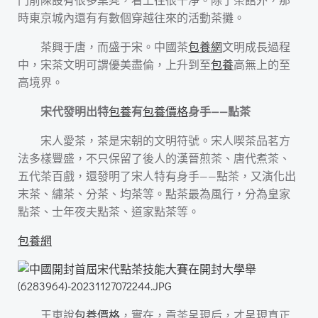
時東京城內還有有數個穿越往來的活動茶攤。
茶興于唐，而盛于宋。中國茶
包養網
文明成長過程
中，宋茶文明可謂優美盡倫，上升到至
包養
高無上的至
高境界。
宋代發明出特
包養
有
包養價格
身手——點茶
宋人愛茶，茶是宋朝的文明符號。宋人喫茶品茗方
法多樣豐盛，不只保留了後人的漢晉煎茶、唐代煮茶、
五代茶百戲，還發明了宋人特有身手——點茶，又演化出
末茶、繡茶、分茶、均茶等。點茶最為風行，分為皇家
點茶、士年夜夫點茶、道家點茶等。
包養網
王東說
包養價格
，實在，貢茶呈現后，才呈現真正