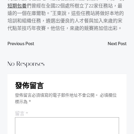
短期包養
們曾經在全國22個處所樹立了22家任務站，最
遠的一個在庫爾勒。”王東說，這些任務站將做好本地的
培訓和組織任務，遴選出優良的人才餐與加入來歲的宋
代點茶技巧年夜賽。他信任，來歲的競賽將加倍出彩。
Post
Post
Previous Post
Next Post
navigation
navigation
No Responses
發佈留言
發佈留言必須填寫的電子郵件地址不會公開。
必填欄位
標示為
*
留言
*