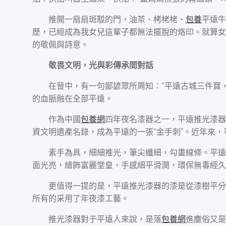
推開一扇扇斑駁的門，油茶、栲栳栳、
包養
平遠牛
歷，已經成為我女兒這輩子都無法擺脫的烙印。就算女
的敬佩與詩意。
敬畏文明，光與彩傳承間對話
在晉中，有一句鄙諺眾所周知：“平遠古城三件寶
的血脈融在全部平遠。
作為中國
包養網
四年夜名漆器之一，平遠推光漆器
資文明遺產名錄，成為平遠的一張“金手刺”。近年來
素手為具，細細推光，筆尖纖細，勾畫線條。平遠
面光亮，繪飾富麗堂皇，手感細平滑潤，環保無毒經久
更值得一提的是，平遠推光漆器的漆是從漆樹平分
所有的采用了年夜漆工藝。
推光漆器對于平遠人來說，是落
包養網
進塵俗又是