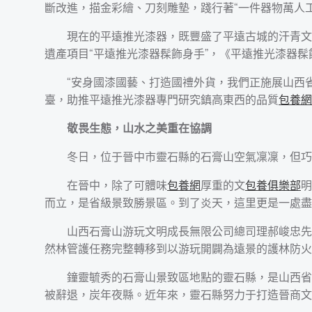
斷改進，描金彩繪、刀刻雕墊，踐行著“一件器物萬人工
現在的平遠推光漆器，既豐盛了平遠古城的汗青文
遺產項目“平遠推光漆器髹飾身手”，《平遠推光漆器髹
“安身國漆國藝、打造國禮外貨，我們正施展山西
臺，助推平遠推光漆器專門研究鎮高東西的品質
包養網
敬畏生態，山水之美重在協調
冬日，位于晉中市靈石縣的石膏山空氣凜凜，但巧
在晉中，除了可體味
包養網
厚重的文
包養俱樂部
明
而立，是省級景致勝景區。到了炎天，這里更是一處盡
山西石膏山游玩文明成長無限公司總司理郝峻忠先
然林管護任務完整轉移到以游玩開闢為遠景的護林防火
鐘靈毓秀的石膏山景致區地點的靈石縣，是山西省
被辭退，炭年夜縣。近年來，靈石縣努力于打造晉商文