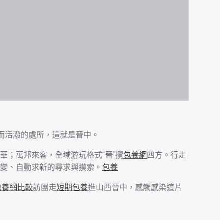
舊而活潑的處所，這就是晉中。
華；萬邦來客，全域游玩格式“晉”攬
包養網
四方。行走
變、自動求新的尋求與摸索。
包養
包養網比較
訪團走
短期包養
進山西晉中，感觸感染這片