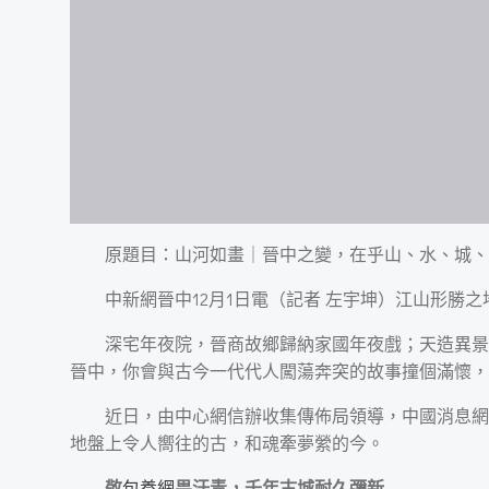
原題目：山河如畫｜晉中之變，在乎山、水、城、
中新網晉中12月1日電（記者 左宇坤）江山形
深宅年夜院，晉商故鄉歸納家國年夜戲；天造異景
晉中，你會與古今一代代人闖蕩奔突的故事撞個滿懷，
近日，由中心網信辦收集傳佈局領導，中國消息網、
地盤上令人嚮往的古，和魂牽夢縈的今。
敬
包養網
畏汗青，千年古城耐久彌新