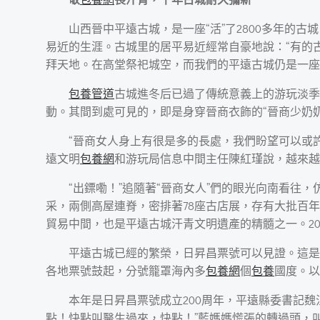
山西晉中平遠古城，是一座“活”了2800多年的
易近的生涯。古城里的居平易近經常自豪地說：“有的
拜天地。在高堂祭祀城空，而我們的平遠古城仍是一座
包養管道
古城進冬后已過了傳統意義上的游玩淡季
動。其間到處可見的，即是身穿晉商衣飾的“晉商少奶
“晉商女人身上有很是多的長處，我們盼望可以或
遠文明
包養網
和游玩局信息中間主任陳紅瑾說，越來越
“出鏢嘞！”追隨著“晉商女人”們的眼光向南看
采，兩側高屋連脊，密排著78座古店展，存有大批百年
貿易中間，也是平遠古城汗青文明遺產的精髓之一。20
平遠古城已經的繁榮，日昇昌票號可以見證。這是
各地票號鼓起，分號籠罩海內多
包養網
個
包養
國度。以
本年是日昇昌票號成立200周年，平遠縣委書記魏
點！快點叫醫生過來，快點！”藍媽媽慌張的轉過頭，