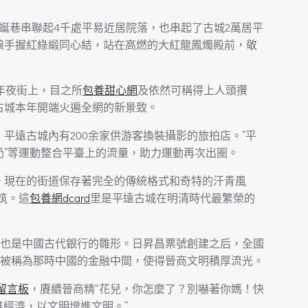
蚰蜒巷串聯起4千處平易近居院落，也串起了古城2萬居平
娘手握紅綠緞同心結，站在高燃的大紅龍鳳燭殿前，敬
年夜街上，目之所
包養甜心網
及依然可稱得上人頭攢
古城本年開端火遍全網的新景致。
平遠古城內有200余家供游客換裝攝影的旅拍店。”平
奶”等運動整合平臺上的流量，助力運動再次出圈。
影。現在的街道保存著完全的傳統格式和奇特的汗青風
筑。這
包養網dcard
里是平遠古城在明清時代最繁榮的
也是中國古代銀行的雛形。日昇昌票號創建之后，全國
被稱為那時中國的金融中間，使得晉商文明積厚流光。
留言板
，賡續晉商精“花兒，你怎麼了？別嚇著你媽！快
經濟，以文明增進文明。”