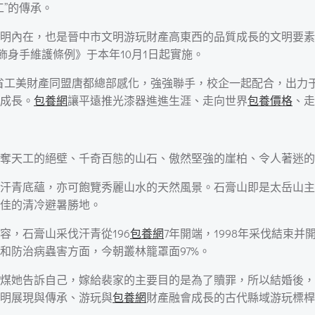
”的傳承。
明內在，也是晉中市文明游玩財產高東西的品質成長的文明要素
飾身手維護條例》于本年10月1日起實施。
省工美財產同盟唐都總部感化，強強聯手，校企一起配合，出力于特
成長。
包養網
讓平遠推光漆器進進生涯、走向世界
包養價格
、走
奪天工的絕壁、千奇百態的山石、傲然堅強的崖柏、令人著迷的
汗青底蘊，亦可飽覽秀麗山水的天然風景。石膏山即是太岳山主峰
佳的清冷避暑勝地。
容，石膏山采伐汗青從196
包養網
7年開端，1998年采伐結束
和防治病蟲害方面，今朝叢林籠罩面97%。
煤她告訴自己，嫁給裴家的主要目的是為了贖罪，所以結婚後，
明展現與傳承、游玩與
包養網
財產融會成長的古代縣域游玩標桿b