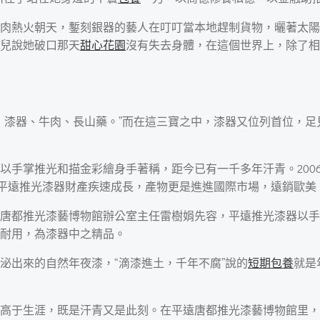
肉熱火朝天，鏨刻銀器的藝人在叮叮當本地趕制貨物，曬著太陽
兒說她破口那天
甜心花園
沒有失去身體，在這個世界上，除了相
，漆器、牛肉、長山藥。”而在這三寶之中，漆器又位列首位，
以手掌推光和描金彩繪身手著稱，距今已有一千多年汗青。200
，平遠推光漆器財產疾速成長，產物更是進進國際市場，遠銷歐美
唐都推光漆藝博物館辦公室主任雷樹娟先容，平遠推光漆器以手
耐用，為漆器中之精品。
泌出來的自然年夜漆，“滴漆進土，千年不腐”說的
短期包養
就是
高于生涯，既是汗青又是此刻。在平遠唐都推光漆藝博物館里，