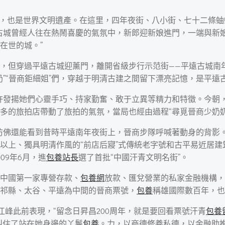
古城，也是世界文明遺產。在這里，四年夜街、八小街、七十二條
古城曾經人往在熱鬧喜慶的氣氛中，新郎迎新娘進門，一端與新
在世的城。”
，但穿過平遠古城迎薰門，離開省級步行示范街——平遠古城南
奶”“晉商鉅細姐”們，穿越于明清古建之間留下漂亮記憶，是平遠
許發揚她們心靈手巧、持家勤奮、敢于立異等精力和特徵。今朝，
多的旅拍店帶動了旅拍的氣氛，當局也經由過程“尋覓晉商少奶
往，仿佛還能看到昔時平遠南年夜街上，晉商步隊呼喊著動身的背
以上、獨具明清作風的“前店后寢”式傳統老字號和古平易近居建
09年6月，進
包養站長
選了首批“中國汗青文明名街”。
中國第一家專營存款、
包養網
放款、匯兌營業的私家金融機構，
祁縣、太谷、平遠為中間的晉商票號，
包養
稱雄國際數百年，也
江峰此前表現，“留念日昇昌200周年，就是要回看票號汗青
包養
叫住了站在她身邊的丫鬟
包養
。力，以商德修養私德，以金融助推