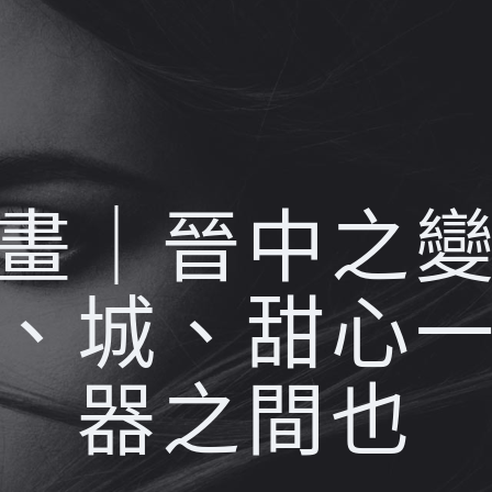
畫｜晉中之
、城、甜心
器之間也