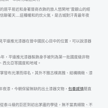
的居平易近和身著晉商衣飾的旅人悠閑地“雲銀山的經
信聊著天……這種暖和的炊火氣，是古城對汗青最年夜
足見平遠推光漆器在晉中國民心目中的位置，可以說漆器
6年，平遠推光漆器髹飾身手被列為第一批國度級非物
、西北亞等國度和地域。
掌發布光澤而得名，其外不雅古樸高雅、結構精緻、漆
年夜漆，今朝保留無缺的出土漆器文物，
包養感情
簡直
從泰斗級的巨匠到初出茅廬的學徒，無不當真細致、不