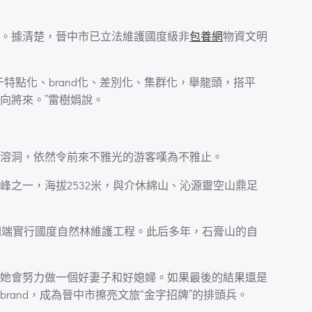
。據清楚，晉中市已立法維護國度級非
包養網
物資文明
點化、brand化、差別化、集群化，舉龍頭，搭平
向將來。”雷樹娟說。
溶洞，依然令前來不雅光的游客嘆為不雅止。
之一，海拔2532米，與介休綿山、沁源靈空山鼎足
并開端實行國度自然林維護工程。此后多年，石膏山的自
她會努力做一個好妻子和好媳婦。如果最後的結果還是
rand，成為晉中市擦亮文旅“金字招牌”的排頭兵。