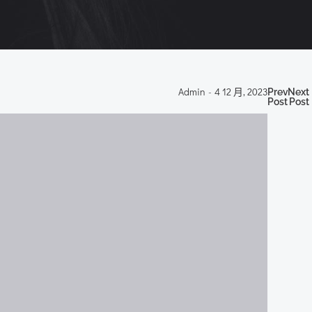
Po
P
Admin
-
4 12 月, 2023
Previous
Next
Post
Post
nav
n