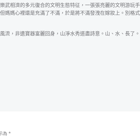
樂武相濟的多元復合的文明生態特征，一張張亮麗的文明游玩手
但媽媽心裡還是充滿了不滿，於是將不滿發洩在嫁妝上。別格式
風流，非遺寶器富麗回身，山淨水秀道盡詩意。山、水、長了。
示為
*