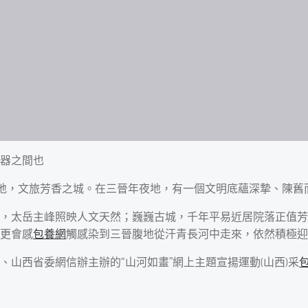
器之間也
勝之地，文旅芳香之城。在三晉年夜地，有一個文明底蘊深摯、陳
，太岳主峰照映人文天然；巍巍古城，千年平易近居院落正值芳
更會感
包養網
觸感染到三晉腹地從汗青長河中走來，依然積極迎
山西省委網信辦主辦的“山河如畫”網上主題宣揚運動(山西)采