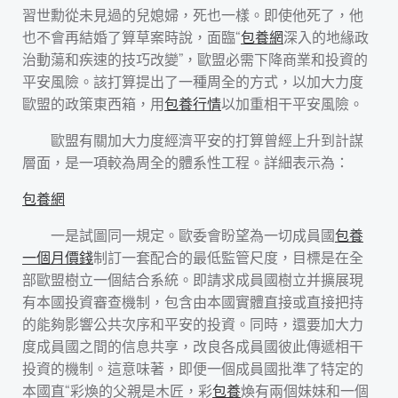
習世勳從未見過的兒媳婦，死也一樣。即使他死了，他
也不會再結婚了算草案時說，面臨“
包養網
深入的地緣政
治動蕩和疾速的技巧改變”，歐盟必需下降商業和投資的
平安風險。該打算提出了一種周全的方式，以加大力度
歐盟的政策東西箱，用
包養行情
以加重相干平安風險。
歐盟有關加大力度經濟平安的打算曾經上升到計謀
層面，是一項較為周全的體系性工程。詳細表示為：
包養網
一是試圖同一規定。歐委會盼望為一切成員國
包養
一個月價錢
制訂一套配合的最低監管尺度，目標是在全
部歐盟樹立一個結合系統。即請求成員國樹立并擴展現
有本國投資審查機制，包含由本國實體直接或直接把持
的能夠影響公共次序和平安的投資。同時，還要加大力
度成員國之間的信息共享，改良各成員國彼此傳遞相干
投資的機制。這意味著，即便一個成員國批準了特定的
本國直“彩煥的父親是木匠，彩
包養
煥有兩個妹妹和一個