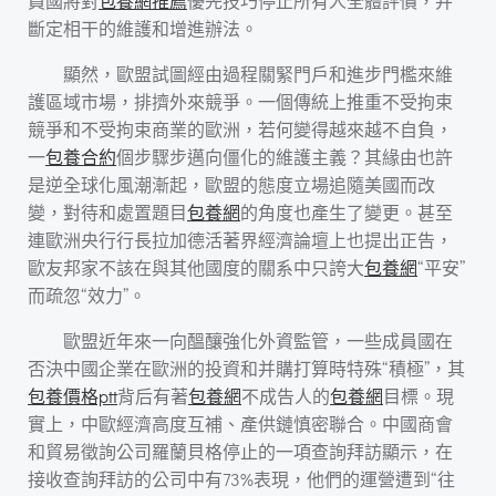
員國將對
包養網推薦
優先技巧停止所有人全體評價，并
斷定相干的維護和增進辦法。
顯然，歐盟試圖經由過程關緊門戶和進步門檻來維
護區域市場，排擠外來競爭。一個傳統上推重不受拘束
競爭和不受拘束商業的歐洲，若何變得越來越不自負，
一
包養合約
個步驟步邁向僵化的維護主義？其緣由也許
是逆全球化風潮漸起，歐盟的態度立場追隨美國而改
變，對待和處置題目
包養網
的角度也產生了變更。甚至
連歐洲央行行長拉加德活著界經濟論壇上也提出正告，
歐友邦家不該在與其他國度的關系中只誇大
包養網
“平安”
而疏忽“效力”。
歐盟近年來一向醞釀強化外資監管，一些成員國在
否決中國企業在歐洲的投資和并購打算時特殊“積極”，其
包養價格ptt
背后有著
包養網
不成告人的
包養網
目標。現
實上，中歐經濟高度互補、產供鏈慎密聯合。中國商會
和貿易徵詢公司羅蘭貝格停止的一項查詢拜訪顯示，在
接收查詢拜訪的公司中有73%表現，他們的運營遭到“往