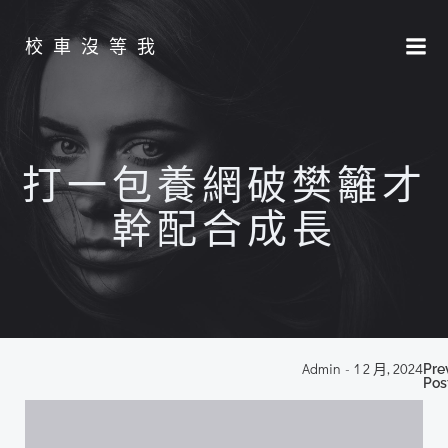
Skip
to
校車沒等我
content
打一包養網破樊籬才
幹配合成長
P
Admin
-
1 2 月, 2024
Pre
Pos
n