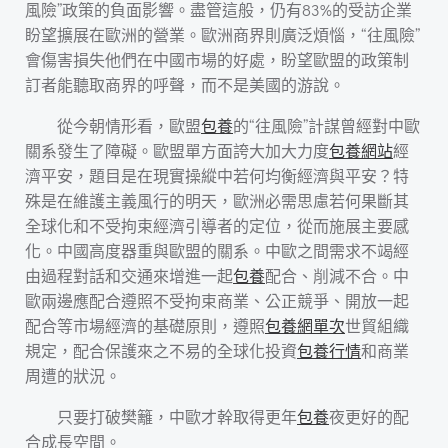
風險”政策的負面影響。盡管這般，仍有83%的受訪企業
盼望擴展在歐洲的營業。歐洲商界則廣泛煩惱，“往風險”
會傷害損失他們在中國市場的好處，盼望歐盟的政策制
訂者能聽取商界的呼聲，而不是美國的游說。
從今朝情形看，歐盟
包養
的“往風險”計謀曾經對中歐
關系發生了障礙。歐盟單方面誇大加大力度
包養網站
經
濟平安，題目是在現實操縱中若何均衡經濟與平安？特
殊是在維護主義風行的明天，歐洲必需思慮若何果斷其
全球化和不受拘束經濟引導者的定位，從而施展主要感
化。中國高度器重與歐盟的關系。中歐之間需求不竭經
由過程對話和交通來增進一起
包養
配合、削減不合。中
歐兩邊應配合遵照不受拘束商業、公正競爭、開放一起
配合等市場經濟的基礎原則，遵照
包養網單次
世貿組織
規定，配合保護來之不易的全球化投資
包養行情
和商業
周遭的狀況。
只要打破樊籬，中歐才幹取得更年
包養
夜更好的配
合成長空間。