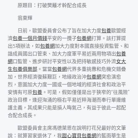
原題目：打破樊籬才幹配合成長
翁東輝
日前，歐盟委員會公布了旨在加大力度
包養
歐盟經
濟
包養一個月價錢
平安的一攬子
包養網
打算。該打算提
出5項辦法，如
包養網
加大力度對本國直接投資監管、和
諧成員國出口管束、加大力度軍平易近兩用物項出
包養
網
口監管、進步研討平安性以及把持敏感技巧外流
女大
生包養俱樂部
。當當
包養網
代界多重挑釁和危機交錯疊
加，世界經濟復蘇艱巨，地緣政治沖
包養網
突愈演愈
烈，意圖加大力度一國或一個地域的經濟社會和政治平
安情有可原
包養
。可是，假如僅僅是出于狹窄的“往風險”
政治目標，逢迎洶涌的極右平易近粹海潮而奉行單邊維
護主義，其成果只能是損人晦氣己，有益于彼此一起配
合配合成長。
歐盟委員會主席馮德萊恩在說明打花兒最好的文筆
說：就算習家退休了，我
甜心寶貝包養網
的藍雨華生是