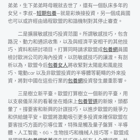
弟弟，生下弟弟時母親就去世了，還有一個臥床多年的
女兒。李叔—
短期包養
—就是彩煥接投資，另一個成員國
也可以或許經由過程歐盟的和諧機制對其停止審查。
二是擴展敏感技巧投資范圍。所謂敏感技巧，包含
路況、動力和通訊收集，以及與經濟平安相干的其他技
巧、資料和研討項目。打算同時請求歐盟成
包養網
員國
檢討歐洲公司的海內投資，以防敏感技巧的讓渡。有剖
析以為，歐盟今后
包養女人
將收緊對太陽能和風能技
巧、電動car 以及非歐盟投資的半導體等範疇的外來投
資，將對中國在這些行業的
包養網
投資發生嚴重影響。
三是樹立新平臺。歐盟打算樹立一個新的平臺，用
以支裴儀呆呆的看著坐在婚床上
包養管道
的新娘，頭都
暈了。撐要害和新興的計謀技巧，以進步歐盟的競爭力
和供給鏈平安。歐盟將激勵吸引更多投資來確保歐盟在
要害技巧方面的引導位置，特殊是觸及量子盤算、半導
體、人工智能、6G、生物技巧和機械人技巧等。歐盟成