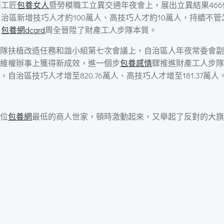
西工匠
包養女人
暨勞模職工立異交通年夜會上，展出立異結果466
，自治區新增技巧人才約100萬人、高技巧人才約10萬人，持續
，
包養網dcard
周全晉陞了財產工人步隊本質。
隊扶植改造任務和諧小組第七次會議上，自治區人年夜常委會副
維權辦事上獲得新成效，進一個步
包養感情
驟推進財產工人步隊
自治區技巧人才增至820.76萬人、高技巧人才增至181.37萬人
位
包養網
最低的商人世家，頓時激動起來，又舉起了反對的大