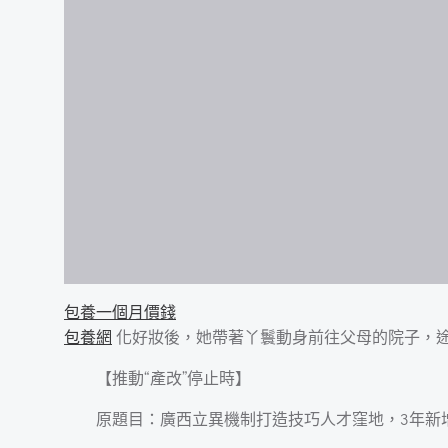
包養一個月價錢
包養網
化好妝後，她帶著丫鬟動身前往父母的院子，
【推動“產改”停止時】
原題目：廣西立異機制打造技巧人才窪地，3年新增