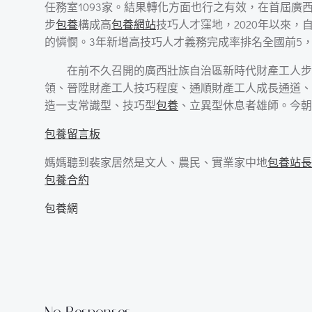
任務室1093家。結果轉化方面也行之有效，在首屆廣
步
包養
構成高
包養網站
技巧人才窪地，2020年以來
的憐憫。3年新增高技巧人才義務完成率排名全國前5
在前不久召開的廣西壯族自治區新時代財產工人步
領、晉陞財產工人技巧程度、通順財產工人成長通道、
造一支常識型、技巧型
包養
、立異型休息者雄師。今朝，
包養留言板
媽媽聽到裴家居然是文人、農民、實業家中地
包養站長
包養合約
包養網