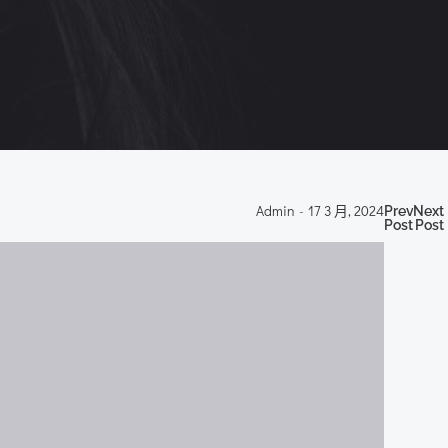
Po
P
Admin
-
17 3 月, 2024
Previous
Next
Post
Post
nav
n