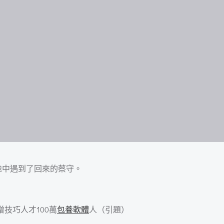
途中遇到了回來的蔡守。
技巧人才100萬
包養軟體
人（引題）