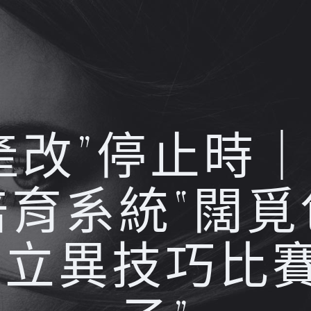
產改”停止時
培育系統“闊覓
 立異技巧比