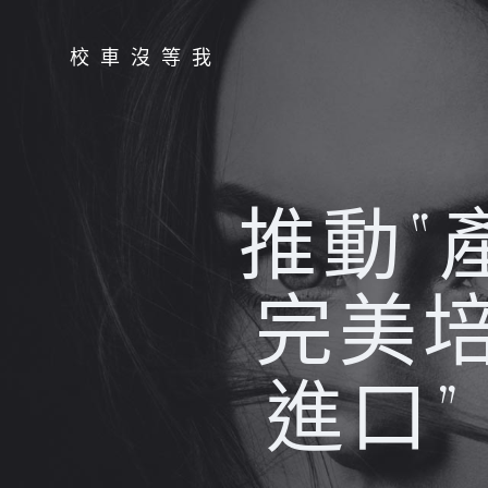
Skip
to
校車沒等我
content
推動“
完美
進口”