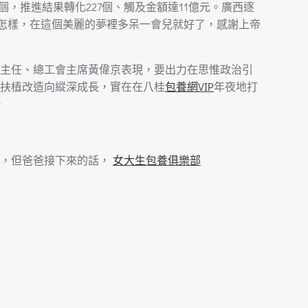
個，推進結果轉化227個、觸及金額達11億元。廣西逐
不管怎樣，在這個美麗的夢裡多呆一會兒就好了，感謝上帝
主任、總工會主席黃偉京表現，要出力在思惟政治引
扶植改造向縱深成長，實在在八桂
包養網VIP
年夜地打
。
旗，但爸爸接下來的話，
女大生包養俱樂部