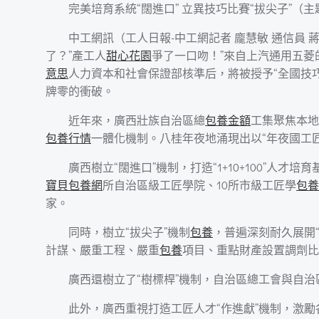
完美培育系統“闊進口” 立異技巧比賽“拔尖子”（主
中工網訊（工人日報-中工網記者 龐慧敏 通信員 
了？”產工人
甜心花園
爭了一口吻！”來自上汽通用五菱
意思
人力資本和社會保證部核準后，將被授予“全國技
牌零的衝破。
近年來，廣西壯族自治區總
包養金額
工集聚焦本地
包養行情
一體化機制。八桂年夜地涌現出以“年夜國工
廣西樹立“闊進口”機制，打造“1+10+100”人才
寶貝包養網
所自治區級工匠學院、10所市級工匠學
包養
家。
同時，樹立“拔尖子”機制
包養
，普遍深刻耐久展開
計謀、嚴重工程、嚴重
包養
項目、重點財產設置調劑比
廣西還樹立了“樹標桿”機制，自治區總工會與自
此外，廣西重視打造工匠人才“作進獻”機制，激