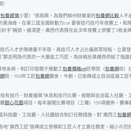
題）
蔣
包養感情
少萱）“很高興，為我們柳州財秦家的
包養網比較
人不
的黃海峰，在第三屆全國新動力car 要害技巧技巧年夜賽上，和隊
巧妙手”稱號。據清楚，廣西代表隊在此次年夜賽上榮獲了3枚金
技巧人才步隊總量不年夜、高技巧人才占比偏高等短板，立異發
匠”鄭志明為代表的一大量能工巧匠，為扶植壯美廣西供給了強盛
培育基地系統，制訂印發關于推動工
包養價格ptt
匠學院（
包養網
校）
網
院、100所工匠
包養網
黌舍。今朝，已掛牌成立自治區級工匠
“桂有技巧、財產復興”休息和技巧比賽，按期與自治區人社廳、
賽
甜心花園
項目。每年展開比賽項目（工種）150項擺佈，賽事範
治區科技廳、工信廳、人社廳結合制訂任務措施，對“廣西工
包養
勵各地“廣西工匠”掛牌成立勞模和工匠人才立異任務室，縮小示