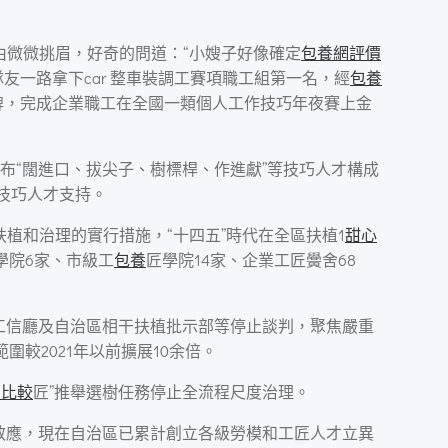
由微微挑眉，好奇的問道：“小嫂子好像確定
包養網評價
友一路拿下car 整車裝調工賽項職工組第一名，經
包養
牌，完成企業職工在全國一類個人工作技巧年夜賽上金
布“闊進口、拔尖子、樹標桿、作進獻”等技巧人才構成
技巧人才支持。
扶植和治理的實行措施，“十四五”時代在全區扶植1
甜心
學院6家、市級工
包養
匠學院14家、企業工匠黌舍68
工信廳及自治區相干扶植批示部等停止談判，聚焦嚴重
圍較2021年以前擴展10余倍。
網比較
匠”推舉選樹任務停止全流程尺度治理。
范效應，現在自治區已累計創立各級勞模和工匠人才立異