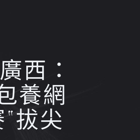
｜廣西：
包養網
賽“拔尖