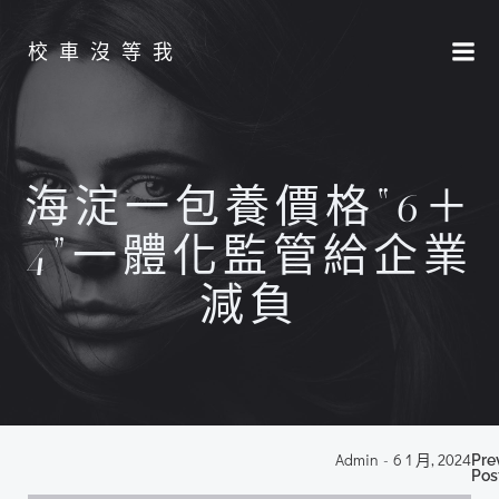
Skip
to
校車沒等我
content
海淀一包養價格“6＋
4”一體化監管給企業
減負
P
Admin
-
6 1 月, 2024
Pre
Pos