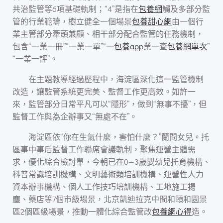
共治監管等6項基礎軌制；“4”是指在
包養網
觸及多部分監
管的行業範疇，樹立健全一個場景
包養甜心網
由一個行
業主管部分牽頭兼顧、相干部分配合監管的任務機制，
包含“一業一冊”“一業一單”“一
包養app
業一查
包養網單次
”
“一業一評”。
在主題教導經過歷程中，海淀區深化這一監管機制
改造，讓監管系統更完美、監督工作更高效。如許一
來，監管部分日常平凡可以“隱形”，做到“無事不擾”，但
監督工作與為企辦事又“無處不在”。
海淀區依“你在生氣什麼，害怕什麼？”蘭問女兒。托
區事中事后監督工作聯席會議軌制，聚焦運營主體需
求，優化綜合檢討單，今朝已在0—3歲嬰幼兒托育機構、
科普常識培訓機構、文明藝術類培訓機構、運營性人力
資本辦事機構、個人工作技巧培訓機構、工地施工揚
塵、藥店等7個市級場景，北京凱迪拉克中間和頤和園景
區2個區級場景，推動一體化綜合監管改
包養網心得
造。