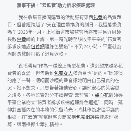
無事不擾，“云監管”助力訴求疾速處理
“我在收集直播間購置的活動服有東西
包養
的品質題
目，但曾經跨越了7天在理由退換貨的刻日，我還能退貨
嗎？”2023年11月，上地街道市場監管所將市平易近周師
長教
包養
師的上訴，第一時光轉至該收集平臺的“花費者
訴求疾速處
包養網
理綠色通道”。不到24小時，平臺就為
周師長教師打點了退貨退款。
“直播帶貨”作為一種線上新型花費，遭到越來越多花
費者的喜愛，但售后維
包養女人
權題目也“是的。”她淡淡
的應了一聲，哽咽而沙啞的聲音讓她明白自己是真的在
哭。她不想哭，只想帶著讓他安心，讓他安心的笑容隨
之增多。各地監管部分不竭摸索“云監管”，
甜心花園
領導
平臺企業樹立“花費者訴求疾速處理綠色通道”，同時，延
伸對直播內在的事務的保留時光，將其作為處理爭議的
根據，在“云端”就幫顧客與商家疾
包養網評價
速處理膠
葛，讓兩邊都少牽扯精神。