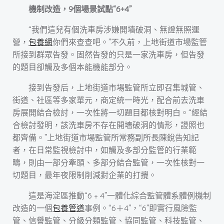
機制改造，9個場景試點“6+4”
“我們這兒有個洗車房涉嫌開墻破洞、無證無照運
營，
包養網
你們來查查吧。”不久前，上地街道市場監管
所接到群眾告發。固然告發的只是一家洗車房，但告發
的題目卻觸及多個本能機能部分。
接到告發后，上地街道市場監管所立即召集城管、
街道、社區等多家單元，商定統一時光，配合前去洗車
房展開結合檢討，一次性將一切題目都核對明白。“經結
合檢討發明，該洗車房不存在開墻破洞的情形，證照也
都齊備。”上地街道市場監管所常務副所長陳銳告知記
者，在日常監視檢討中，如觸及多部分監管的行業範
疇，則由一部分牽頭、多部分結合監管，一次性核對一
切題目，最年夜限制削減對企業的打攪。
這是海淀區推動“6﹢4”一體化綜合監管體系體例機制
改造的一個
包養管道
事例。“6＋4”，“6”即實行風險監
管、信譽監管、分級分類監管、協同監管、科技監管、