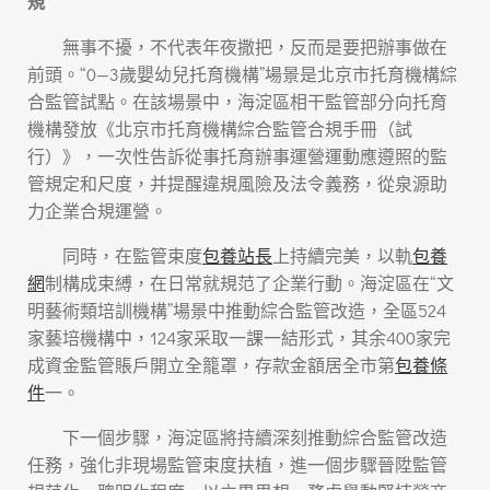
規
無事不擾，不代表年夜撒把，反而是要把辦事做在
前頭。“0—3歲嬰幼兒托育機構”場景是北京市托育機構綜
合監管試點。在該場景中，海淀區相干監管部分向托育
機構發放《北京市托育機構綜合監管合規手冊（試
行）》，一次性告訴從事托育辦事運營運動應遵照的監
管規定和尺度，并提醒違規風險及法令義務，從泉源助
力企業合規運營。
同時，在監管束度
包養站長
上持續完美，以軌
包養
網
制構成束縛，在日常就規范了企業行動。海淀區在“文
明藝術類培訓機構”場景中推動綜合監管改造，全區524
家藝培機構中，124家采取一課一結形式，其余400家完
成資金監管賬戶開立全籠罩，存款金額居全市第
包養條
件
一。
下一個步驟，海淀區將持續深刻推動綜合監管改造
任務，強化非現場監管束度扶植，進一個步驟晉陞監管