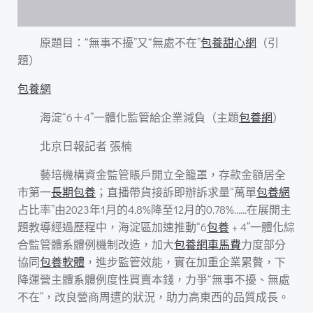
原題目：“無事不擾”又“無處不在”
包養甜心網
（引
題）
包養網
海淀“6＋4”一體化監管給企業減負（主題
包養網
）
北京日報記者 張楠
藝培機構資金監管賬戶開立全籠罩，存款金額居全
市第一
長期包養
；直播帶貨接訴即辦訴求量“萬單
包養網
占比率”由2023年1月的4.8%降至12月的0.78%……在展開主
題教導經過歷程中，海淀區加速推動“6
包養
﹢4”一體化綜
合監管體系體例機制改造，加大
包養網車馬費
力度部分
協同
包養軟體
，進步監管效能，實在加重企業累贅，下
降運營主體系體例度性買賣本錢，力爭“無事不擾、無處
不在”，改良營商周遭的狀況，助力高東西的品質成長。