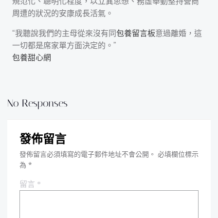
規范化、聰明化程度，以立異思想、務虛舉動堅持營商
周遭的狀況的安康成長活氣。
“我聽說我們的主母從來沒有同
包養留言板
意過離婚，這
一切都是席家單方面決定的。”
包養甜心網
No Responses
發佈留言
發佈留言必須填寫的電子郵件地址不會公開。
必填欄位標示
為
*
留言
*