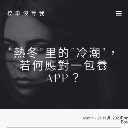
Skip
to
校車沒等我
content
“熱冬”里的“冷潮”，
若何應對一包養
APP？
P
Admin
-
26 11 月, 2023
Pre
Pos