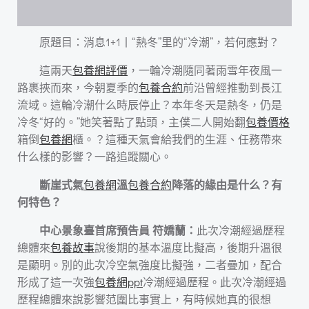
原題目：消息1+1丨“熱冬”里的“冷潮”，若何應對？
這兩天
包養網評價
，一輪冷潮隨同著雨雪年夜風一
路裹挾而來，今朝夏季的
包養合約
前沿曾經推動到長江
流域。這輪冷潮什么時辰停止？本年冬天是熱冬，仍是
冷冬“好的。”她笑著點了點頭，主僕二人開始翻
包養價格
箱倒
包養網
櫃。？這種天氣會給我們的生涯、任務帶來
什么樣的影響？一路追蹤關心。
斷崖式氣
包養網
溫
包養合約
降落的緣由是什么？有
何特色？
中心景象臺首席預告員 符嬌蘭：
此次冷潮經過歷程
總體來
包養故事
說後期的基本溫度比擬高，後期升溫很
是顯明。別的此次冷空氣強度比擬強，二者疊加，配合
形成了這一次強
包養網ppt
冷潮經過歷程。此次冷潮經過
歷程總體來說影響范圍比事實上，有時候她真的很想