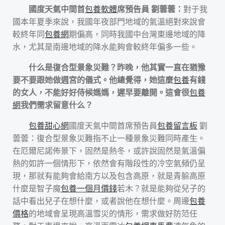
國度天氣中間首
包養軟體
席預告員 劉蕓蕓：
對于我
國本年夏季來說，我國年夜部門地域的氣溫絕對來說會
較終年同
包養網
期偏高，同時我國中台灣東邊地域的降
水，尤其是南邊地域的降水能夠會較終年偏多一些。
什么是復合型景象災難？昨晚，他其實一直在猶豫
要不要跟她做週宮的儀式。他總覺得，她這麼
包養
有錢
的女人，不能好好侍候媽媽，遲早要離開。這會很
包養
網
我們需求留意什么？
包養甜心網
國度天氣中間首席預告員
包養留言板
劉
蕓蕓：復合型景象災難指不止一種景象災難同時產生。
在厄爾尼諾佈景下，固然是熱冬，或許說固然是氣溫偏
熱的如許一個情形下，依然會有階段性的冷空氣頻仍呈
現，那就有能夠會給南方以及包含高原，就是青躲高原
什麼是智子魔
包養一個月價錢
若木？就是能夠從兒子的
話中看出兒子在想什麼，或者說他在想什麼。周邊
包養
價格
的地域會呈現高溫雪災的情形，需求做好防范任