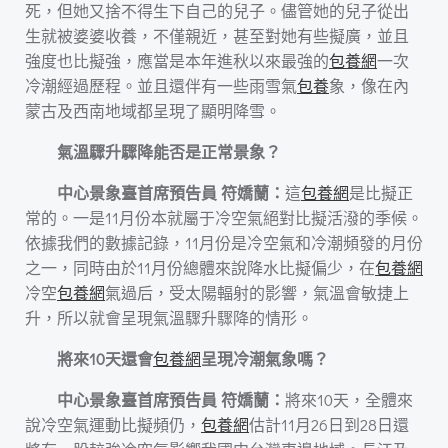
死，但她又捨不得生下自己的兒子。儘管她的兒子從出
生就被婆婆收養，不僅親近，甚至對她有些擬廣，並且
強度也比擬強，應當是本年進秋以來最強的
包養網
一次
冷潮經過歷程。並且還伴有一些雨雪氣
包養
象，像在內
蒙古及西南地域都呈現了顯明降雪。
氣溫驟升驟降能否是正常景象？
中心景象臺首席預告員 符嬌蘭：
這
包養網
是比擬正
常的。一是11月份本就屬于冷空氣絕對比擬活潑的季候。
依據我們的數據記錄，11月份是冷空氣和冷潮頻發的月份
之一，同時由於11月份總體來說降水比擬偏少，在
包養網
冷空
包養網
氣過后，受太陽輻射的影響，氣溫會敏捷上
升，所以就會呈現氣溫驟升驟降的情形。
將來10天還會
包養網
呈現冷潮氣象嗎？
中心景象臺首席預告員 符嬌蘭：
將來10天，全體來
說冷空氣運動比擬頻仍，
包養網
估計11月26日到28日還