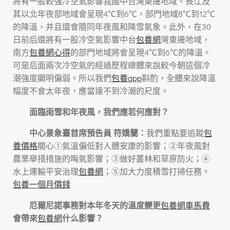
將有一股較強冷空氣影響我國中台灣東邊地域。長江及
其以北年夜部地域會呈現4℃到6℃，部門地域8℃到12℃
的降溫，并且還會隨同年夜風和降雪氣象。此外，在30
日前后還將有一股冷空氣影響中台
包養網
灣東邊地域，
南方
包養網心得
的部門地域將會呈現4℃到6℃的降溫。
可是后面兩次冷空氣的經過歷程總體來說較今朝這個冷
潮強度顯明偏弱。所以我們
包養app
斟酌，全體來說降溫
幅度不會太年夜，應當達不到冷潮的尺度。
面臨雨雪和年夜風，我們應若何應對？
中心景象臺首席預告員 符嬌蘭：
我們重點要追蹤
包
養價格
關心①氣溫偏低對人體安康的影響；②年夜風對
農業舉措措施的晦氣影響；③做好叢林和草原防火；④
水上運輸平安治理
包養網
；⑤加大力度積雪打掃任務。
包養一個月價錢
厄爾尼諾事務對本年冬天的溫度變更
包養網車馬費
會帶來
包養網
什么影響？