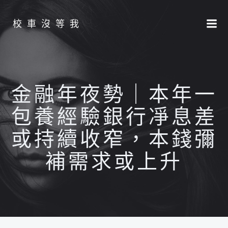
Skip
to
校車沒等我
content
金融年夜勢｜本年一
包養經驗銀行凈息差
或持續收窄，本錢彌
補需求或上升