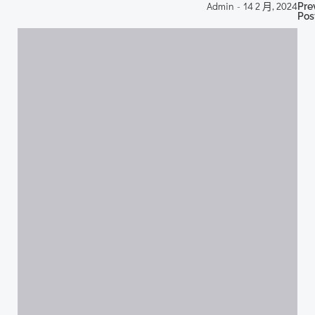
P
Admin
-
14 2 月, 2024
Pre
Pos
n