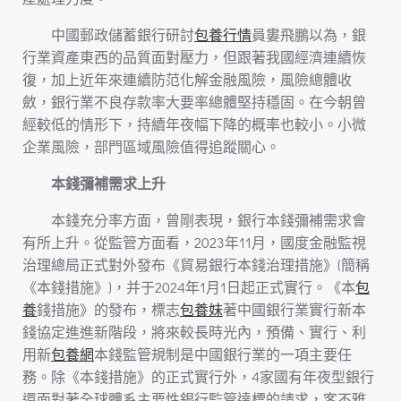
中國郵政儲蓄銀行研討
包養行情
員婁飛鵬以為，銀
行業資產東西的品質面對壓力，但跟著我國經濟連續恢
復，加上近年來連續防范化解金融風險，風險總體收
斂，銀行業不良存款率大要率總體堅持穩固。在今朝曾
經較低的情形下，持續年夜幅下降的概率也較小。小微
企業風險，部門區域風險值得追蹤關心。
本錢彌補需求上升
本錢充分率方面，曾剛表現，銀行本錢彌補需求會
有所上升。從監管方面看，2023年11月，國度金融監視
治理總局正式對外發布《貿易銀行本錢治理措施》(簡稱
《本錢措施》)，并于2024年1月1日起正式實行。《本
包
養
錢措施》的發布，標志
包養妹
著中國銀行業實行新本
錢協定進進新階段，將來較長時光內，預備、實行、利
用新
包養網
本錢監管規制是中國銀行業的一項主要任
務。除《本錢措施》的正式實行外，4家國有年夜型銀行
還面對著全球體系主要性銀行監管達標的請求，客不雅