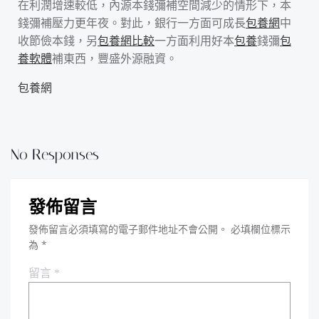
在利潤增速較低，內源本錢彌補空間減少的情形下，本
錢彌補壓力更年夜。對此，銀行一方面可成長
包養網
中
收節儉本錢，另
包養網比較
一方面利用好本
包養
錢彌
包
養軟體
補東西，豐盛外源融資。
包養網
No Responses
發佈留言
發佈留言必須填寫的電子郵件地址不會公開。
必填欄位標示
為
*
留言
*