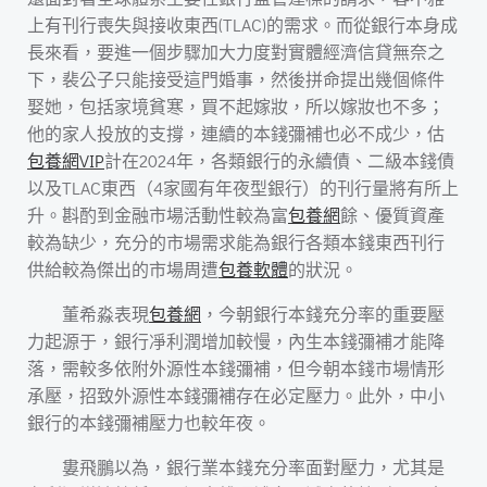
上有刊行喪失與接收東西(TLAC)的需求。而從銀行本身成
長來看，要進一個步驟加大力度對實體經濟信貸無奈之
下，裴公子只能接受這門婚事，然後拼命提出幾個條件
娶她，包括家境貧寒，買不起嫁妝，所以嫁妝也不多；
他的家人投放的支撐，連續的本錢彌補也必不成少，估
包養網VIP
計在2024年，各類銀行的永續債、二級本錢債
以及TLAC東西（4家國有年夜型銀行）的刊行量將有所上
升。斟酌到金融市場活動性較為富
包養網
餘、優質資產
較為缺少，充分的市場需求能為銀行各類本錢東西刊行
供給較為傑出的市場周遭
包養軟體
的狀況。
董希淼表現
包養網
，今朝銀行本錢充分率的重要壓
力起源于，銀行凈利潤增加較慢，內生本錢彌補才能降
落，需較多依附外源性本錢彌補，但今朝本錢市場情形
承壓，招致外源性本錢彌補存在必定壓力。此外，中小
銀行的本錢彌補壓力也較年夜。
婁飛鵬以為，銀行業本錢充分率面對壓力，尤其是