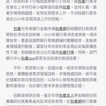
因，存款利率下行幅度能夠會小于存款，銀
包養
行業凈
息差在上半年仍有小幅降落的能夠
包養
。從持久看，跟
著市場預期趨穩、有用信貸需求上升，不消除銀行業息
差在2024年呈現見底上升的拐點。
包養
光年夜銀行金融市場
包養網
部微觀研討員周茂
華對彭湃消息剖析稱，2024年銀行業凈息差將進一個步
驟收窄，重要是國際銀行業連續讓利實體經濟，金融資
產價錢激烈動搖；盡管往年存款利率呈現必定幅度構造
性下調，但按期存款占比仍偏高
包養行情
。同時，部門
銀行中心
包養app
營業支出削減也組成拖累。
不外，周茂華以為，從趨向看，經濟浮現傑出修復
態勢，實體融資需求慢慢回熱，市場情感回熱，居平易
近儲蓄存款向常態回回，以及中心營業無望追隨經濟運
動恢復增加，估計銀行業凈息差全體慢慢企穩。
招聯首席研討員、復旦年夜
包養女人
學金融研討院
兼職研討員董希淼向彭湃消息表現，在
包養網
銀行業連