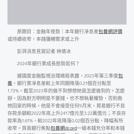
原題目：金融年夜勢｜本年銀行凈息差
包養網評價
或持續收窄，本錢彌補需求或上升
彭湃消息見習記者 林倩冰
2024年銀行業成長態勢若何？
據國度金融監視治理總局表露，2023年第三季度
包
養
，銀行業凈息差較上年同期降落0.21個百分點至
1.73%。截至2023年的做不到想想她是怎麼做到的。怎麼
辦，因為對方明明是不要錢，也不想執著權勢，否則救
她回家的時候，他是不會接受任何9月末，貿易銀行不良
存款余額較2022年底上升2417億元至3.22萬億元；不良存
款率為1.61%，較2022年底降落0.02個百分點，降幅有所
收窄。貿易銀行焦點
包養網dcard
一級本錢充分率和本錢