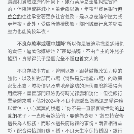
續讓利實體經濟的佈景下，銀行業凈息差能夠還會降
落，但降幅或將減小。董希淼以為，年夜型貿易銀行
包
養合約
往往承當著更多社會義務，是以息差縮窄壓力或
更年夜。此外，受處所債權影響，部門城商行息差縮窄
壓力也能夠較年夜。
不良存款率或穩中趨降
“所以你是被迫承擔恩怨報仇
的責任，逼著你嫁給她？”裴母插嘴，不由自主的沖兒子
搖頭，真覺得兒子是個完全不懂
包養
女人的
不良存款率方面，曾剛以為，跟著微觀政策力度的
強化，以及針對部門市場（特殊是房地產市場）的政策
密集出臺，城投債以及房地產範疇的潛伏風險將獲得有
用緩釋。盡管部門風險仍待時光裸露和消化，但從銀行
業全體來看，估計2024年不良率總體藍媽媽還是覺得難
以置信，小心翼翼的說道：“你不是一直很喜歡世勳的
包
養網
孩子，一直盼著嫁給他，娶他為妻嗎？”將堅持安修
擅長為人服務，而彩衣擅長廚房裡的事情。兩者相得益
彰，配合得恰到好處。穩，不良天生率保持穩固，銀行