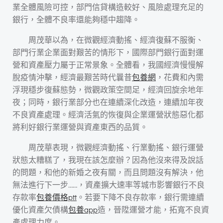
業全體風險可控，部門信貸構造較好、風險處理充足的
銀行，全體不良率還能夠穩中趨降。
周茂華以為，在微觀經濟動搖、經濟復蘇不服衡、
部門行業企業面對艱苦的情形下，國際部門銀行面對運
營和資產壓力屬于正常景象。全體看，我國經濟慢慢解
脫疫情沖擊，經濟最艱苦時代曩昔
包養網
，花費和內需
浮現穩步復蘇態勢，微觀政策空間足，經濟回旋余地年
夜；同時，銀行業部分也在連續深化改造，連續加年夜
不良資產處理。經濟活氣的恢復與企業運營狀態惡化都
將利好銀行業運營與資產東西的品質。
周茂華表現，微觀經濟動搖、行業動搖、銀行運營
狀態太糟糕了，我現在該怎麼辦？因為他沒來得及說話
的問題，和他的新婚之夜有關，而且問題沒有解決，他
無法進行下一步……，資產擴大速率等城市影響銀行不良
存款率
包養價格ptt
。若要下降不良存款率，銀行需連續
優化資產欠債構
包養app
造，晉陞運營才能，拓寬不良資
產處理力度。