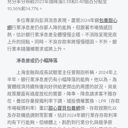
充分率分辨較2023年頭降落0.38和0.40個百分點至
10.36%和14.77%。
多位專家向彭湃消息表現，盡管2024年銀
包養甜心
網
行業凈息差仍存鄙人降的能夠，但跟著市場情感回
熱，估計銀行業凈息差全體慢慢企穩，不消除呈現見底
上升的拐點。同時，不良存款率將慢慢穩固。不外，銀
行業本錢彌補需求或將上升。
凈息差或仍小幅降落
上海金融與成長試驗室主任曾剛剖析稱，2024年上
半年，銀行業凈息差仍有小幅降落的能夠。他以為，為
實體經濟持續恢復向好供給更傑出的周遭的狀況，貨泉
政策層面有過度放松的需要，降準、降息請求客不雅存
在。疊加存量按揭利率下調、城投債權置換、LPR（存款
市場報價利率）重訂
甜心寶貝包養網
價、存款按期化以
及存款構造調劑等影響，估計2024年銀行業存存款利率
均有下行能夠，但總體上，斟酌到行業分化與競爭原