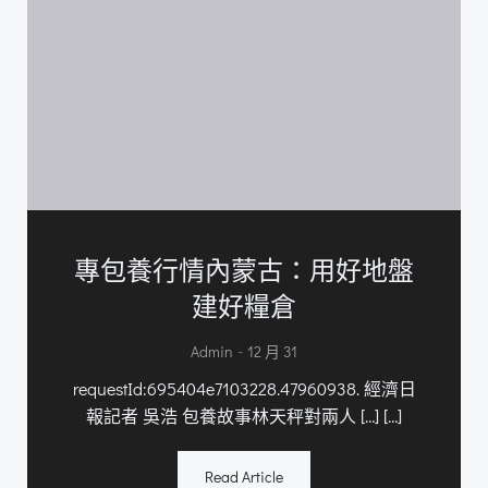
專包養行情內蒙古：用好地盤
建好糧倉
-
Admin
12 月 31
requestId:695404e7103228.47960938. 經濟日
報記者 吳浩 包養故事林天秤對兩人 […] […]
Read Article