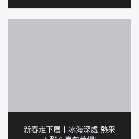
新春走下層丨冰海深處“熱采