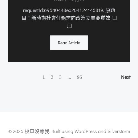
requestId:69540448ea2041.24146819. 原題
目：新時期社會任務需向改造立異要質效 […]
[…]
Read Article
Posts
Posts
Po
Page
Page
Page
Next
Page
1
2
3
...
96
navigation
navigation
na
© 2026 校車沒等我. Built using WordPress and Silverstorm