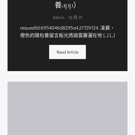
養app）
-
Admin
12 月 31
requestId:6954046d8295a4.21729124. 凌晨，
橙色的陽包養留言板光透過窗簾灑在地 […] […]
Read Article