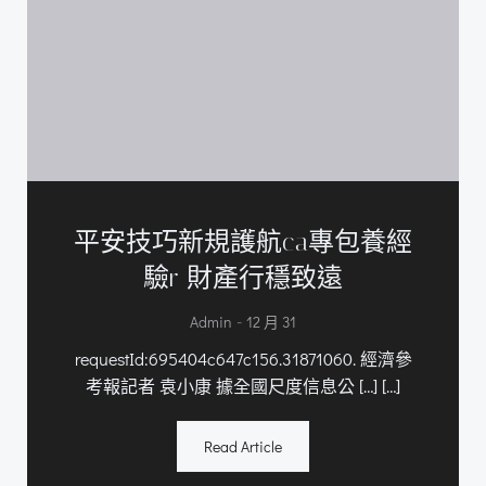
平安技巧新規護航ca專包養經
驗r 財產行穩致遠
-
Admin
12 月 31
requestId:695404c647c156.31871060. 經濟參
考報記者 袁小康 據全國尺度信息公 […] […]
Read Article