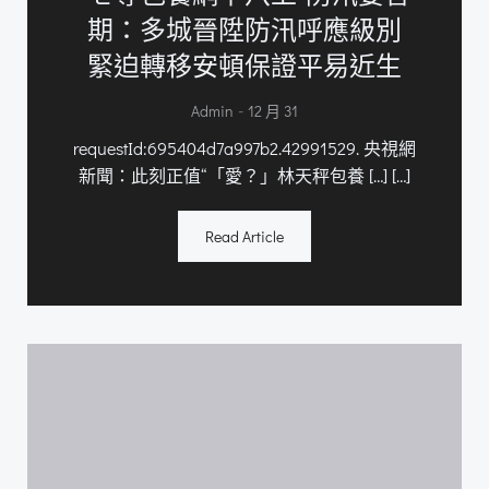
期：多城晉陞防汛呼應級別
緊迫轉移安頓保證平易近生
-
Admin
12 月 31
requestId:695404d7a997b2.42991529. 央視網
新聞：此刻正值“「愛？」林天秤包養 […] […]
Read Article